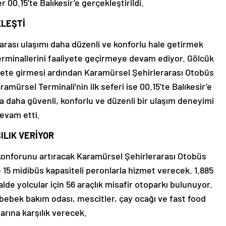
 00.15’te Balıkesir’e gerçekleştirildi.
KLEŞTİ
arası ulaşımı daha düzenli ve konforlu hale getirmek
terminallerini faaliyete geçirmeye devam ediyor. Gölcük
mete girmesi ardından Karamürsel Şehirlerarası Otobüs
ramürsel Terminali’nin ilk seferi ise 00.15’te Balıkesir’e
 daha güvenli, konforlu ve düzenli bir ulaşım deneyimi
evam etti.
ILIK VERİYOR
ın konforunu artıracak Karamürsel Şehirlerarası Otobüs
se 15 midibüs kapasiteli peronlarla hizmet verecek. 1.885
de yolcular için 56 araçlık misafir otoparkı bulunuyor.
 bebek bakım odası, mescitler, çay ocağı ve fast food
larına karşılık verecek.