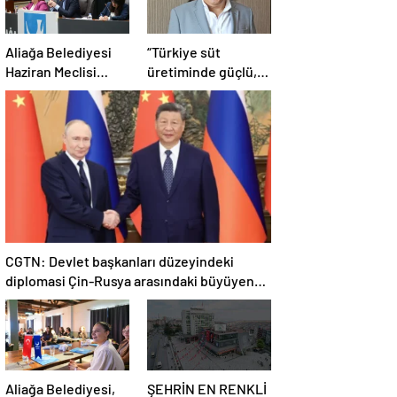
Aliağa Belediyesi
“Türkiye süt
Haziran Meclisi
üretiminde güçlü,
Toplanıyor
ama tüketimde
bilinç şart”
CGTN: Devlet başkanları düzeyindeki
diplomasi Çin-Rusya arasındaki büyüyen
ortaklığı güçlendiriyor
Aliağa Belediyesi,
ŞEHRİN EN RENKLİ