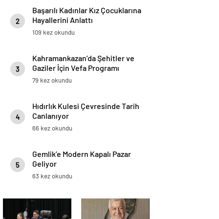
Başarılı Kadınlar Kız Çocuklarına
Hayallerini Anlattı
2
109 kez okundu
Kahramankazan’da Şehitler ve
Gaziler İçin Vefa Programı
3
79 kez okundu
Hıdırlık Kulesi Çevresinde Tarih
Canlanıyor
4
66 kez okundu
Gemlik’e Modern Kapalı Pazar
Geliyor
5
63 kez okundu