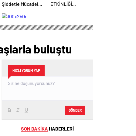
Şiddetle Mücadele
ETKİNLİĞİ
Toplantısına Ev
BAŞLIYOR: “SOKAK
Sahipliği Yaptı
STİLİ GRAFFİTİ
FESTİVALİ”
HEYECANI
GAZİOSMANPAŞA’DA
YAŞANACAK
aşlarla buluştu
HIZLI YORUM YAP
GÖNDER
SON DAKİKA
HABERLERİ