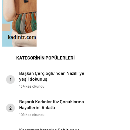
KATEGORİNİN POPÜLERLERİ
Başkan Çerçioğlu’ndan Nazilli’ye
yeşil dokunuş
1
134 kez okundu
Başarılı Kadınlar Kız Çocuklarına
Hayallerini Anlattı
2
109 kez okundu
Kahramankazan’da Şehitler ve