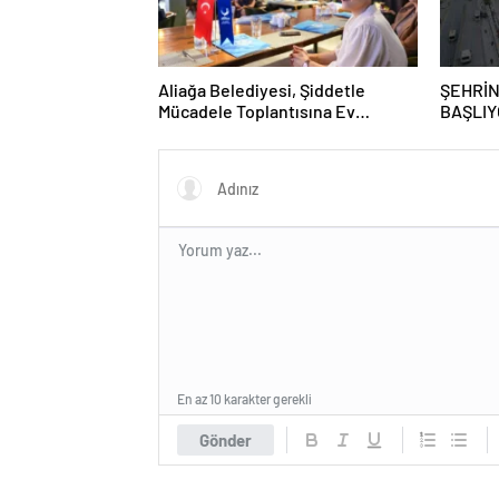
Aliağa Belediyesi, Şiddetle
ŞEHRİN
Mücadele Toplantısına Ev
BAŞLIY
Sahipliği Yaptı
GRAFFİ
GAZİO
En az 10 karakter gerekli
Gönder