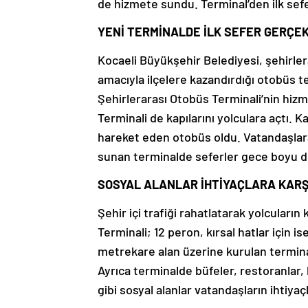
de hizmete sundu. Terminal’den ilk sefer
YENİ TERMİNALDE İLK SEFER GERÇE
Kocaeli Büyükşehir Belediyesi, şehirler
amacıyla ilçelere kazandırdığı otobüs 
Şehirlerarası Otobüs Terminali’nin hiz
Terminali de kapılarını yolculara açtı. Ka
hareket eden otobüs oldu. Vatandaşlara
sunan terminalde seferler gece boyu d
SOSYAL ALANLAR İHTİYAÇLARA KARŞ
Şehir içi trafiği rahatlatarak yolcular
Terminali; 12 peron, kırsal hatlar için i
metrekare alan üzerine kurulan terminal
Ayrıca terminalde büfeler, restoranlar,
gibi sosyal alanlar vatandaşların ihtiyaç