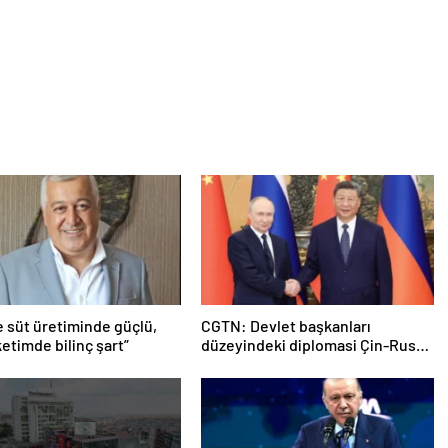
e süt üretiminde güçlü,
CGTN: Devlet başkanları
etimde bilinç şart”
düzeyindeki diplomasi Çin-Rusya
arasındaki büyüyen ortaklığı
güçlendiriyor