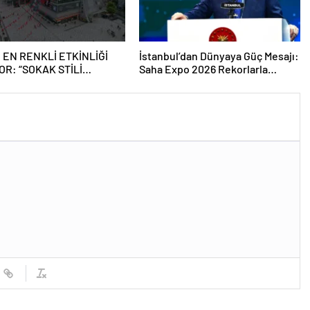
 EN RENKLİ ETKİNLİĞİ
İstanbul’dan Dünyaya Güç Mesajı:
OR: “SOKAK STİLİ
Saha Expo 2026 Rekorlarla
Tİ FESTİVALİ” HEYECANI
Kapılarını Kapattı
SMANPAŞA’DA YAŞANACAK