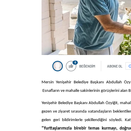
0
BEĞENDİM
ABONE OL
Mersin Yenişehir Belediye Başkanı Abdullah Özyi
Esnafların ve mahalle sakinlerinin görüşlerini alan 
Yenişehir Belediye Başkanı Abdullah Özyiğit, mahal
gezen ve ziyaret sırasında vatandaşların beklentile
gelen geri bildirimlerle şekillendiğini söyledi.
“Yurttaşlarımızla birebir temas kurmayı, doğ