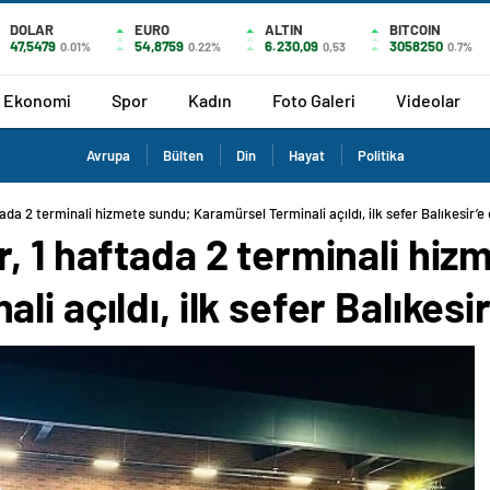
DOLAR
EURO
ALTIN
BITCOIN
47,5479
54,8759
6.230,09
3058250
0.01%
0.22%
0,53
0.7%
Ekonomi
Spor
Kadın
Foto Galeri
Videolar
Avrupa
Bülten
Din
Hayat
Politika
ada 2 terminali hizmete sundu; Karamürsel Terminali açıldı, ilk sefer Balıkesir’e 
, 1 haftada 2 terminali hiz
i açıldı, ilk sefer Balıkesir