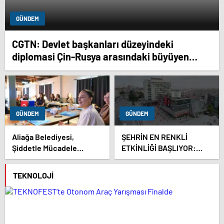
GÜNDEM
CGTN: Devlet başkanları düzeyindeki
diplomasi Çin-Rusya arasındaki büyüyen
ortaklığı güçlendiriyor
GÜNDEM
GÜNDEM
Aliağa Belediyesi,
ŞEHRİN EN RENKLİ
Şiddetle Mücadele
ETKİNLİĞİ BAŞLIYOR:
Toplantısına Ev Sahipliği
“SOKAK STİLİ GRAFFİTİ
Yaptı
FESTİVALİ” HEYECANI
TEKNOLOJI
GAZİOSMANPAŞA’DA
YAŞANACAK