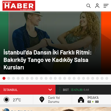
İstanbul’da Dansın İki Farklı Ritmi:
Bakırköy Tango ve Kadıköy Salsa
Kursları
BIST
13.474,89
0,48
Canlı Yol
İMSAK'A
27°C
Durumu
02
00