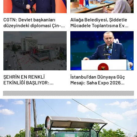
CGTN: Devlet başkanları
Aliağa Belediyesi, Şiddetle
düzeyindeki diplomasi Çin-
Mücadele Toplantısına Ev
Rusya arasındaki büyüyen
Sahipliği Yaptı
ortaklığı güçlendiriyor
ŞEHRİN EN RENKLİ
İstanbul’dan Dünyaya Güç
ETKİNLİĞİ BAŞLIYOR:
Mesajı: Saha Expo 2026
“SOKAK STİLİ GRAFFİTİ
Rekorlarla Kapılarını Kapattı
FESTİVALİ” HEYECANI
GAZİOSMANPAŞA’DA
YAŞANACAK