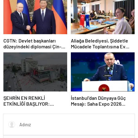
CGTN: Devlet başkanları
Aliağa Belediyesi, Şiddetle
düzeyindeki diplomasi Çin-
Mücadele Toplantısına Ev
Rusya arasındaki büyüyen
Sahipliği Yaptı
ortaklığı güçlendiriyor
ŞEHRİN EN RENKLİ
İstanbul’dan Dünyaya Güç
ETKİNLİĞİ BAŞLIYOR:
Mesajı: Saha Expo 2026
“SOKAK STİLİ GRAFFİTİ
Rekorlarla Kapılarını Kapattı
FESTİVALİ” HEYECANI
GAZİOSMANPAŞA’DA
YAŞANACAK