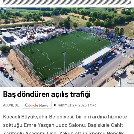
Baş döndüren açılış trafiği
Temmuz 24, 2025 17:43
ABONE OL
News
Kocaeli Büyükşehir Belediyesi, bir biri ardına hizmete
soktuğu Emre Yazgan Judo Salonu, Başiskele Cahit
Zarifoğlu Akademi Lise, Yakup Altun Sporcu Gençlik