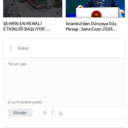
ŞEHRİN EN RENKLİ
İstanbul’dan Dünyaya Güç
ETKİNLİĞİ BAŞLIYOR:
Mesajı: Saha Expo 2026
“SOKAK STİLİ GRAFFİTİ
Rekorlarla Kapılarını Kapattı
FESTİVALİ” HEYECANI
GAZİOSMANPAŞA’DA
YAŞANACAK
En az 10 karakter gerekli
Gönder