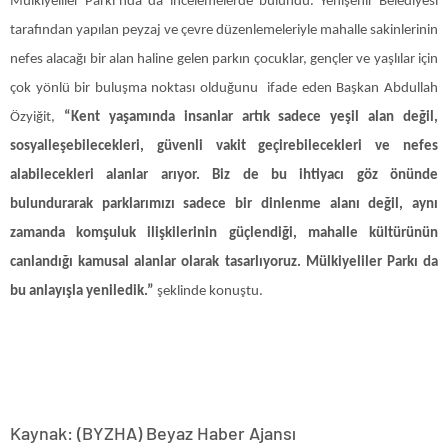
Mülkiyeliler Parkı’nda da incelemelerde bulundu. Yenişehir Belediyesi
tarafından yapılan peyzaj ve çevre düzenlemeleriyle mahalle sakinlerinin
nefes alacağı bir alan haline gelen parkın çocuklar, gençler ve yaşlılar için
çok yönlü bir buluşma noktası olduğunu ifade eden Başkan Abdullah
Özyiğit,
“Kent yaşamında insanlar artık sadece yeşil alan değil,
sosyalleşebilecekleri, güvenli vakit geçirebilecekleri ve nefes
alabilecekleri alanlar arıyor. Biz de bu ihtiyacı göz önünde
bulundurarak parklarımızı sadece bir dinlenme alanı değil, aynı
zamanda komşuluk ilişkilerinin güçlendiği, mahalle kültürünün
canlandığı kamusal alanlar olarak tasarlıyoruz. Mülkiyeliler Parkı da
bu anlayışla yeniledik.”
şeklinde konuştu.
Kaynak: (BYZHA) Beyaz Haber Ajansı