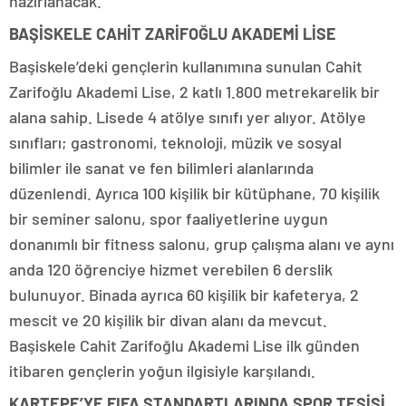
hazırlanacak.
BAŞİSKELE CAHİT ZARİFOĞLU AKADEMİ LİSE
Başiskele’deki gençlerin kullanımına sunulan Cahit
Zarifoğlu Akademi Lise, 2 katlı 1.800 metrekarelik bir
alana sahip. Lisede 4 atölye sınıfı yer alıyor. Atölye
sınıfları; gastronomi, teknoloji, müzik ve sosyal
bilimler ile sanat ve fen bilimleri alanlarında
düzenlendi. Ayrıca 100 kişilik bir kütüphane, 70 kişilik
bir seminer salonu, spor faaliyetlerine uygun
donanımlı bir fitness salonu, grup çalışma alanı ve aynı
anda 120 öğrenciye hizmet verebilen 6 derslik
bulunuyor. Binada ayrıca 60 kişilik bir kafeterya, 2
mescit ve 20 kişilik bir divan alanı da mevcut.
Başiskele Cahit Zarifoğlu Akademi Lise ilk günden
itibaren gençlerin yoğun ilgisiyle karşılandı.
KARTEPE’YE FIFA STANDARTLARINDA SPOR TESİSİ