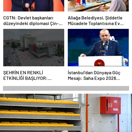
CGTN: Devlet başkanları
Aliağa Belediyesi, Şiddetle
düzeyindeki diplomasi Çin-
Mücadele Toplantısına Ev
Rusya arasındaki büyüyen
Sahipliği Yaptı
ortaklığı güçlendiriyor
ŞEHRİN EN RENKLİ
İstanbul’dan Dünyaya Güç
ETKİNLİĞİ BAŞLIYOR:
Mesajı: Saha Expo 2026
“SOKAK STİLİ GRAFFİTİ
Rekorlarla Kapılarını Kapattı
FESTİVALİ” HEYECANI
GAZİOSMANPAŞA’DA
YAŞANACAK