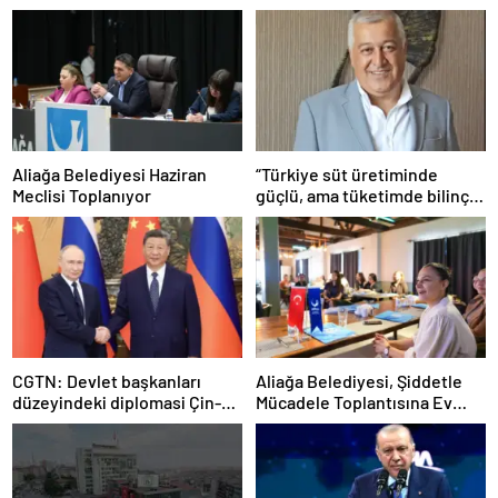
Aliağa Belediyesi Haziran
“Türkiye süt üretiminde
Meclisi Toplanıyor
güçlü, ama tüketimde bilinç
şart”
CGTN: Devlet başkanları
Aliağa Belediyesi, Şiddetle
düzeyindeki diplomasi Çin-
Mücadele Toplantısına Ev
Rusya arasındaki büyüyen
Sahipliği Yaptı
ortaklığı güçlendiriyor