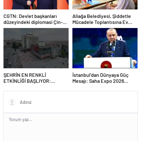
CGTN: Devlet başkanları
Aliağa Belediyesi, Şiddetle
düzeyindeki diplomasi Çin-
Mücadele Toplantısına Ev
Rusya arasındaki büyüyen
Sahipliği Yaptı
ortaklığı güçlendiriyor
ŞEHRİN EN RENKLİ
İstanbul’dan Dünyaya Güç
ETKİNLİĞİ BAŞLIYOR:
Mesajı: Saha Expo 2026
“SOKAK STİLİ GRAFFİTİ
Rekorlarla Kapılarını Kapattı
FESTİVALİ” HEYECANI
GAZİOSMANPAŞA’DA
YAŞANACAK