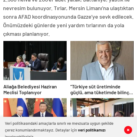
nevresim bulunuyor. Tırlar, Mersin Limanı’na ulaştıktan
sonra AFAD koordinasyonunda Gazze’ye sevk edilecek.
Önümüzdeki günlerde yeni yardım tırlarının da yola
çıkması planlanıyor.
Aliağa Belediyesi Haziran
“Türkiye süt üretiminde
Meclisi Toplanıyor
güçlü, ama tüketimde bilinç
şart”
Veri politikasındaki amaçlarla sınırlı ve mevzuata uygun şekilde
çerez konumlandırmaktayız. Detaylar için
veri politikamızı
0
0
0
0
0
0
0
0
0
0
inceleyebilirsiniz.