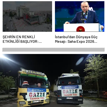
Rusya arasındaki büyüyen
Sahipliği Yaptı
ortaklığı güçlendiriyor
ŞEHRİN EN RENKLİ
İstanbul’dan Dünyaya Güç
ETKİNLİĞİ BAŞLIYOR:
Mesajı: Saha Expo 2026
“SOKAK STİLİ GRAFFİTİ
Rekorlarla Kapılarını Kapattı
FESTİVALİ” HEYECANI
GAZİOSMANPAŞA’DA
YAŞANACAK