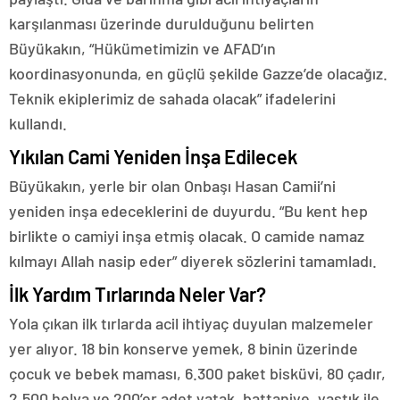
karşılanması üzerinde durulduğunu belirten
Büyükakın, “Hükümetimizin ve AFAD’ın
koordinasyonunda, en güçlü şekilde Gazze’de olacağız.
Teknik ekiplerimiz de sahada olacak” ifadelerini
kullandı.
Yıkılan Cami Yeniden İnşa Edilecek
Büyükakın, yerle bir olan Onbaşı Hasan Camii’ni
yeniden inşa edeceklerini de duyurdu. “Bu kent hep
birlikte o camiyi inşa etmiş olacak. O camide namaz
kılmayı Allah nasip eder” diyerek sözlerini tamamladı.
İlk Yardım Tırlarında Neler Var?
Yola çıkan ilk tırlarda acil ihtiyaç duyulan malzemeler
yer alıyor. 18 bin konserve yemek, 8 binin üzerinde
çocuk ve bebek maması, 6.300 paket bisküvi, 80 çadır,
2.500 helva ve 200’er adet yatak, battaniye, yastık ile