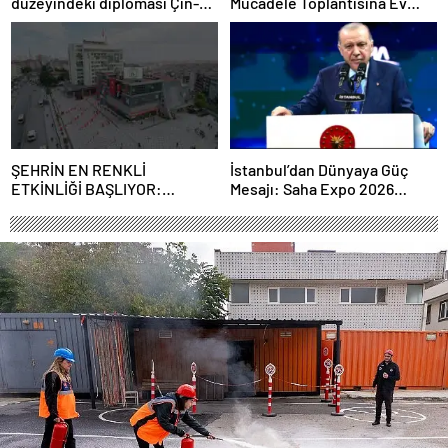
düzeyindeki diplomasi Çin-
Mücadele Toplantısına Ev
Rusya arasındaki büyüyen
Sahipliği Yaptı
ortaklığı güçlendiriyor
ŞEHRİN EN RENKLİ
İstanbul’dan Dünyaya Güç
ETKİNLİĞİ BAŞLIYOR:
Mesajı: Saha Expo 2026
“SOKAK STİLİ GRAFFİTİ
Rekorlarla Kapılarını Kapattı
FESTİVALİ” HEYECANI
GAZİOSMANPAŞA’DA
YAŞANACAK