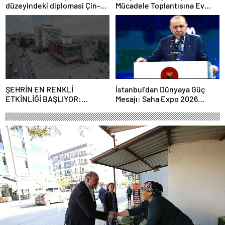
düzeyindeki diplomasi Çin-
Mücadele Toplantısına Ev
Rusya arasındaki büyüyen
Sahipliği Yaptı
ortaklığı güçlendiriyor
ŞEHRİN EN RENKLİ
İstanbul’dan Dünyaya Güç
ETKİNLİĞİ BAŞLIYOR:
Mesajı: Saha Expo 2026
“SOKAK STİLİ GRAFFİTİ
Rekorlarla Kapılarını Kapattı
FESTİVALİ” HEYECANI
GAZİOSMANPAŞA’DA
YAŞANACAK