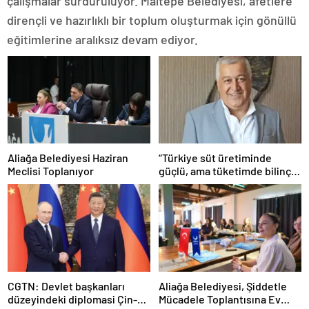
çalışmalar sürdürülüyor. Maltepe Belediyesi, afetlere
dirençli ve hazırlıklı bir toplum oluşturmak için gönüllü
eğitimlerine aralıksız devam ediyor.
Aliağa Belediyesi Haziran
“Türkiye süt üretiminde
Meclisi Toplanıyor
güçlü, ama tüketimde bilinç
şart”
CGTN: Devlet başkanları
Aliağa Belediyesi, Şiddetle
düzeyindeki diplomasi Çin-
Mücadele Toplantısına Ev