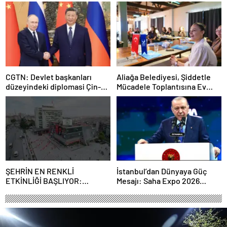
şart”
CGTN: Devlet başkanları
Aliağa Belediyesi, Şiddetle
düzeyindeki diplomasi Çin-
Mücadele Toplantısına Ev
Rusya arasındaki büyüyen
Sahipliği Yaptı
ortaklığı güçlendiriyor
ŞEHRİN EN RENKLİ
İstanbul’dan Dünyaya Güç
ETKİNLİĞİ BAŞLIYOR:
Mesajı: Saha Expo 2026
“SOKAK STİLİ GRAFFİTİ
Rekorlarla Kapılarını Kapattı
FESTİVALİ” HEYECANI
GAZİOSMANPAŞA’DA
YAŞANACAK