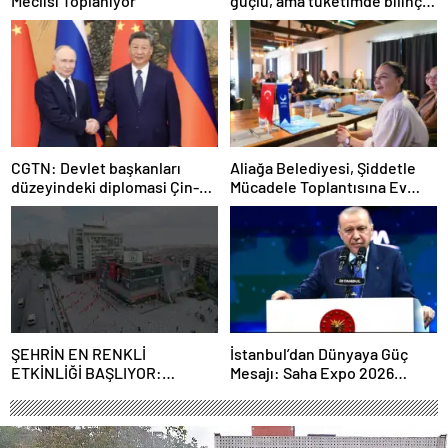
Meclisi Toplanıyor
güçlü, ama tüketimde bilinç
şart”
CGTN: Devlet başkanları
Aliağa Belediyesi, Şiddetle
düzeyindeki diplomasi Çin-
Mücadele Toplantısına Ev
Rusya arasındaki büyüyen
Sahipliği Yaptı
ortaklığı güçlendiriyor
ŞEHRİN EN RENKLİ
İstanbul’dan Dünyaya Güç
ETKİNLİĞİ BAŞLIYOR:
Mesajı: Saha Expo 2026
“SOKAK STİLİ GRAFFİTİ
Rekorlarla Kapılarını Kapattı
FESTİVALİ” HEYECANI
GAZİOSMANPAŞA’DA