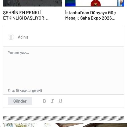
ŞEHRİN EN RENKLİ
İstanbul’dan Dünyaya Güç
ETKİNLİĞİ BAŞLIYOR:
Mesajı: Saha Expo 2026
“SOKAK STİLİ GRAFFİTİ
Rekorlarla Kapılarını Kapattı
FESTİVALİ” HEYECANI
GAZİOSMANPAŞA’DA
YAŞANACAK
En az 10 karakter gerekli
Gönder