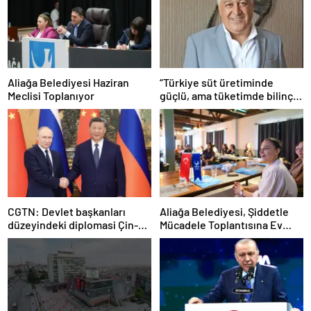
Aliağa Belediyesi Haziran
“Türkiye süt üretiminde
Meclisi Toplanıyor
güçlü, ama tüketimde bilinç
şart”
CGTN: Devlet başkanları
Aliağa Belediyesi, Şiddetle
düzeyindeki diplomasi Çin-
Mücadele Toplantısına Ev
Rusya arasındaki büyüyen
Sahipliği Yaptı
ortaklığı güçlendiriyor