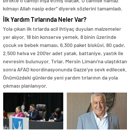
birlikte o camiyi inşa etmiş olacak. O camide namaz
kılmayı Allah nasip eder” diyerek sözlerini tamamladı.
İlk Yardım Tırlarında Neler Var?
Yola çıkan ilk tırlarda acil ihtiyaç duyulan malzemeler
yer alıyor. 18 bin konserve yemek, 8 binin üzerinde
çocuk ve bebek maması, 6.300 paket bisküvi, 80 çadır,
2.500 helva ve 200’er adet yatak, battaniye, yastık ile
nevresim bulunuyor. Tırlar, Mersin Limanı’na ulaştıktan
sonra AFAD koordinasyonunda Gazze’ye sevk edilecek.
Önümüzdeki günlerde yeni yardım tırlarının da yola
çıkması planlanıyor.