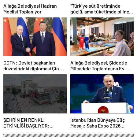
Aliağa Belediyesi Haziran
“Türkiye süt üretiminde
Meclisi Toplanıyor
güçlü, ama tüketimde bilinç
şart”
CGTN: Devlet başkanları
Aliağa Belediyesi, Şiddetle
düzeyindeki diplomasi Çin-
Mücadele Toplantısına Ev
Rusya arasındaki büyüyen
Sahipliği Yaptı
ortaklığı güçlendiriyor
ŞEHRİN EN RENKLİ
İstanbul’dan Dünyaya Güç
ETKİNLİĞİ BAŞLIYOR:
Mesajı: Saha Expo 2026
“SOKAK STİLİ GRAFFİTİ
Rekorlarla Kapılarını Kapattı