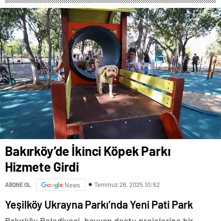
FESTİVALİ” HEYECANI
GAZİOSMANPAŞA’DA
YAŞANACAK
Bakırköy’de İkinci Köpek Parkı
Hizmete Girdi
Temmuz 26, 2025 10:52
ABONE OL
News
Yeşilköy Ukrayna Parkı’nda Yeni Pati Park
Bakırköy Belediyesi, hayvan dostu projelerine bir