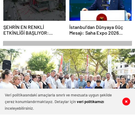
ŞEHRİN EN RENKLİ
İstanbul’dan Dünyaya Güç
ETKİNLİĞİ BAŞLIYOR:
Mesajı: Saha Expo 2026
“SOKAK STİLİ GRAFFİTİ
Rekorlarla Kapılarını Kapattı
FESTİVALİ” HEYECANI
GAZİOSMANPAŞA’DA
YAŞANACAK
Veri politikasındaki amaçlarla sınırlı ve mevzuata uygun şekilde
çerez konumlandırmaktayız. Detaylar için
veri politikamızı
0
0
0
0
0
0
0
0
inceleyebilirsiniz.