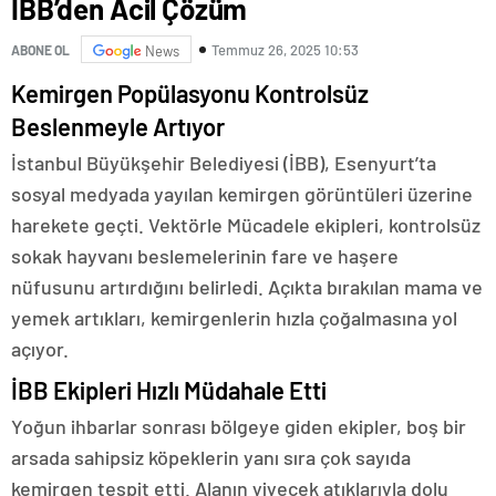
İBB’den Acil Çözüm
Temmuz 26, 2025 10:53
ABONE OL
News
Kemirgen Popülasyonu Kontrolsüz
Beslenmeyle Artıyor
İstanbul Büyükşehir Belediyesi (İBB), Esenyurt’ta
sosyal medyada yayılan kemirgen görüntüleri üzerine
harekete geçti. Vektörle Mücadele ekipleri, kontrolsüz
sokak hayvanı beslemelerinin fare ve haşere
nüfusunu artırdığını belirledi. Açıkta bırakılan mama ve
yemek artıkları, kemirgenlerin hızla çoğalmasına yol
açıyor.
İBB Ekipleri Hızlı Müdahale Etti
Yoğun ihbarlar sonrası bölgeye giden ekipler, boş bir
arsada sahipsiz köpeklerin yanı sıra çok sayıda
kemirgen tespit etti. Alanın yiyecek atıklarıyla dolu