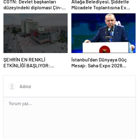
CGTN: Devlet başkanları
Aliağa Belediyesi, Şiddetle
düzeyindeki diplomasi Çin-
Mücadele Toplantısına Ev
Rusya arasındaki büyüyen
Sahipliği Yaptı
ortaklığı güçlendiriyor
ŞEHRİN EN RENKLİ
İstanbul’dan Dünyaya Güç
ETKİNLİĞİ BAŞLIYOR:
Mesajı: Saha Expo 2026
“SOKAK STİLİ GRAFFİTİ
Rekorlarla Kapılarını Kapattı
FESTİVALİ” HEYECANI
GAZİOSMANPAŞA’DA
YAŞANACAK