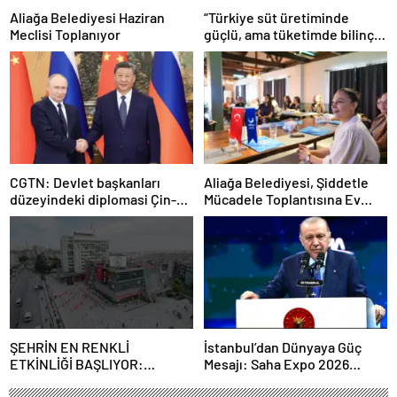
Aliağa Belediyesi Haziran
“Türkiye süt üretiminde
Meclisi Toplanıyor
güçlü, ama tüketimde bilinç
şart”
CGTN: Devlet başkanları
Aliağa Belediyesi, Şiddetle
düzeyindeki diplomasi Çin-
Mücadele Toplantısına Ev
Rusya arasındaki büyüyen
Sahipliği Yaptı
ortaklığı güçlendiriyor
ŞEHRİN EN RENKLİ
İstanbul’dan Dünyaya Güç
ETKİNLİĞİ BAŞLIYOR:
Mesajı: Saha Expo 2026
“SOKAK STİLİ GRAFFİTİ
Rekorlarla Kapılarını Kapattı