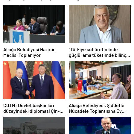
Aliağa Belediyesi Haziran
“Türkiye süt üretiminde
Meclisi Toplanıyor
güçlü, ama tüketimde bilinç
şart”
CGTN: Devlet başkanları
Aliağa Belediyesi, Şiddetle
düzeyindeki diplomasi Çin-
Mücadele Toplantısına Ev
Rusya arasındaki büyüyen
Sahipliği Yaptı
ortaklığı güçlendiriyor