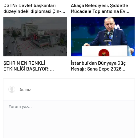
CGTN: Devlet başkanları
Aliağa Belediyesi, Şiddetle
düzeyindeki diplomasi Çin-
Mücadele Toplantısına Ev
Rusya arasındaki büyüyen
Sahipliği Yaptı
ortaklığı güçlendiriyor
ŞEHRİN EN RENKLİ
İstanbul’dan Dünyaya Güç
ETKİNLİĞİ BAŞLIYOR:
Mesajı: Saha Expo 2026
“SOKAK STİLİ GRAFFİTİ
Rekorlarla Kapılarını Kapattı
FESTİVALİ” HEYECANI
GAZİOSMANPAŞA’DA
YAŞANACAK