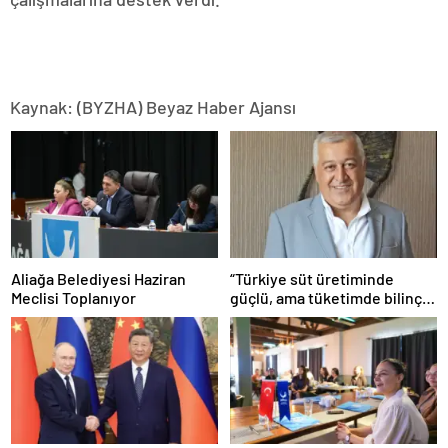
Kaynak: (BYZHA) Beyaz Haber Ajansı
Aliağa Belediyesi Haziran
“Türkiye süt üretiminde
Meclisi Toplanıyor
güçlü, ama tüketimde bilinç
şart”