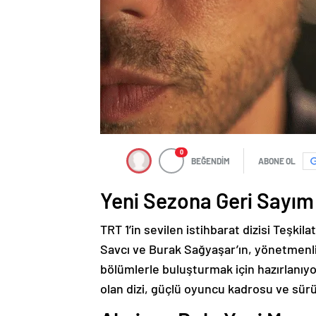
0
BEĞENDİM
ABONE OL
Yeni Sezona Geri Sayım
TRT 1’in sevilen istihbarat dizisi Teşkil
Savcı ve Burak Sağyaşar’ın, yönetmenliğin
bölümlerle buluşturmak için hazırlanıyor
olan dizi, güçlü oyuncu kadrosu ve sür