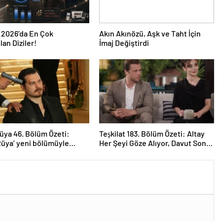
 2026’da En Çok
Akın Akınözü, Aşk ve Taht İçin
an Diziler!
İmaj Değiştirdi
üya 46. Bölüm Özeti:
Teşkilat 183. Bölüm Özeti: Altay
Rüya’ yeni bölümüyle
Her Şeyi Göze Alıyor, Davut Son
geliyor.
Kozunu Oynuyor