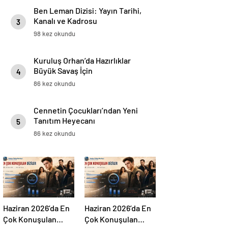
Ben Leman Dizisi: Yayın Tarihi,
Kanalı ve Kadrosu
3
98 kez okundu
Kuruluş Orhan’da Hazırlıklar
Büyük Savaş İçin
4
86 kez okundu
Cennetin Çocukları’ndan Yeni
Tanıtım Heyecanı
5
86 kez okundu
Haziran 2026’da En
Haziran 2026’da En
Çok Konuşulan
Çok Konuşulan