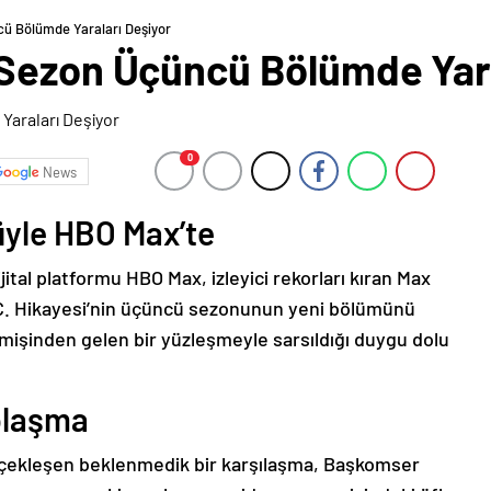
ü Bölümde Yaraları Deşiyor
Sezon Üçüncü Bölümde Yara
0
News
üyle HBO Max’te
tal platformu HBO Max, izleyici rekorları kıran Max
at Ç. Hikayesi’nin üçüncü sezonunun yeni bölümünü
mişinden gelen bir yüzleşmeyle sarsıldığı duygu dolu
plaşma
erçekleşen beklenmedik bir karşılaşma, Başkomser