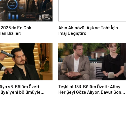
 2026’da En Çok
Akın Akınözü, Aşk ve Taht İçin
an Diziler!
İmaj Değiştirdi
üya 46. Bölüm Özeti:
Teşkilat 183. Bölüm Özeti: Altay
Rüya’ yeni bölümüyle
Her Şeyi Göze Alıyor, Davut Son
geliyor.
Kozunu Oynuyor