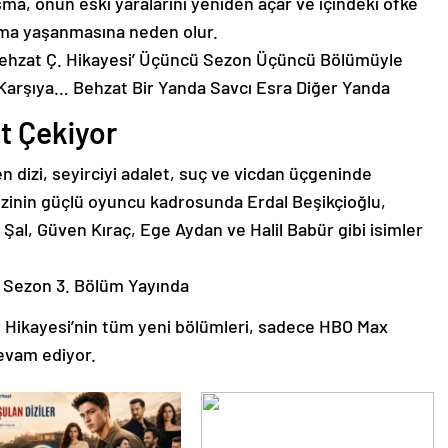
şma, onun eski yaralarını yeniden açar ve içindeki öfke
ışma yaşanmasına neden olur.
t Çekiyor
n dizi, seyirciyi adalet, suç ve vicdan üçgeninde
Dizinin güçlü oyuncu kadrosunda Erdal Beşikçioğlu,
al, Güven Kıraç, Ege Aydan ve Halil Babür gibi isimler
Ç. Hikayesi’nin tüm yeni bölümleri, sadece HBO Max
evam ediyor.