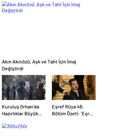
Diziler!
Diziler!
Akın Akınözü, Aşk ve Taht İçin İmaj
Değiştirdi
Kuruluş Orhan’da
Eşref Rüya 46.
Hazırlıklar Büyük
Bölüm Özeti: ‘Eşref
Savaş İçin
Rüya’ yeni
bölümüyle ekrana
geliyor.