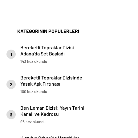
KATEGORİNİN POPÜLERLERİ
Bereketli Topraklar Dizisi
Adana’da Set Başladı
1
143 kez okundu
Bereketli Topraklar Dizisinde
Yasak Aşk Fırtınası
2
100 kez okundu
Ben Leman Dizisi: Yayın Tarihi,
Kanalı ve Kadrosu
3
95 kez okundu
Kuruluş Orhan’da Hazırlıklar