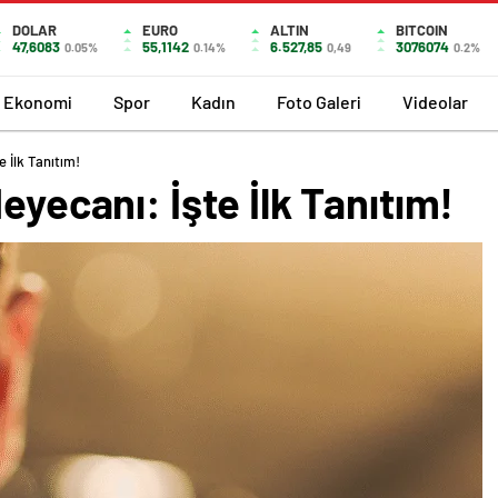
DOLAR
EURO
ALTIN
BITCOIN
47,6083
55,1142
6.527,85
3076074
0.05%
0.14%
0,49
0.2%
Ekonomi
Spor
Kadın
Foto Galeri
Videolar
e İlk Tanıtım!
eyecanı: İşte İlk Tanıtım!