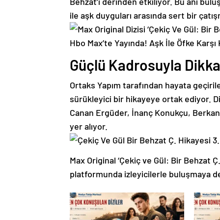
Behzat’ı derinden etkiliyor. Bu ani bulu
ile aşk duyguları arasında sert bir çat
Güçlü Kadrosuyla Dikka
Ortaks Yapım tarafından hayata geçirile
sürükleyici bir hikayeye ortak ediyor. 
Canan Ergüder, İnanç Konukçu, Berkan Ş
yer alıyor.
Max Original ‘Çekiç ve Gül: Bir Behzat 
platformunda izleyicilerle buluşmaya d