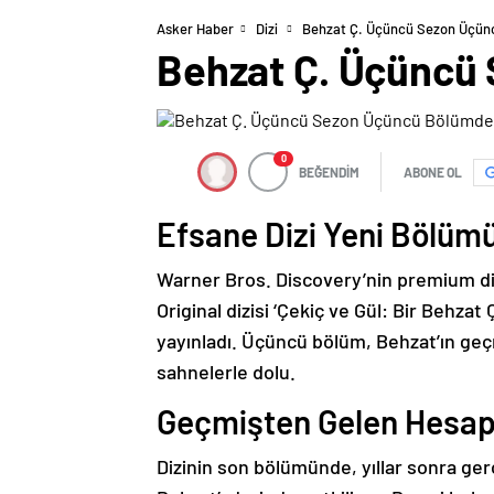
Asker Haber
Dizi
Behzat Ç. Üçüncü Sezon Üçünc
Behzat Ç. Üçüncü 
0
BEĞENDİM
ABONE OL
Efsane Dizi Yeni Bölüm
Warner Bros. Discovery’nin premium diji
Original dizisi ‘Çekiç ve Gül: Bir Behz
yayınladı. Üçüncü bölüm, Behzat’ın geç
sahnelerle dolu.
Geçmişten Gelen Hesa
Dizinin son bölümünde, yıllar sonra g