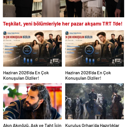
Teşkilat, yeni bölümleriyle her pazar akşamı TRT 1’de!
Haziran 2026’da En Çok
Haziran 2026’da En Çok
Konuşulan Diziler!
Konuşulan Diziler!
Akın Akınözü, Aşk ve Taht İçin
Kuruluş Orhan’da Hazırlıklar