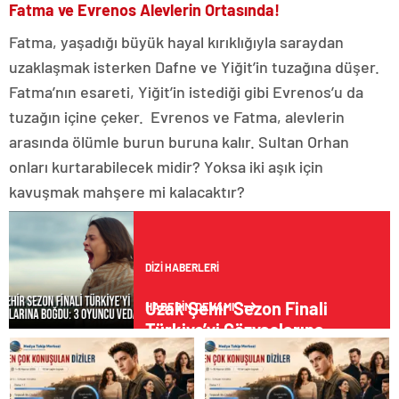
Fatma ve Evrenos Alevlerin Ortasında!
Fatma, yaşadığı büyük hayal kırıklığıyla saraydan
uzaklaşmak isterken Dafne ve Yiğit’in tuzağına düşer.
Fatma’nın esareti, Yiğit’in istediği gibi Evrenos’u da
tuzağın içine çeker. Evrenos ve Fatma, alevlerin
arasında ölümle burun buruna kalır. Sultan Orhan
onları kurtarabilecek midir? Yoksa iki aşık için
kavuşmak mahşere mi kalacaktır?
DIZI HABERLERI
Uzak Şehir Sezon Finali
HABERİN DEVAMI
Türkiye’yi Gözyaşlarına
Boğdu: 3 Oyuncu Veda Etti