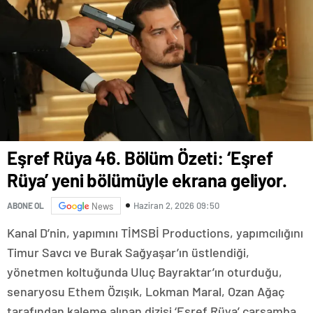
Eşref Rüya 46. Bölüm Özeti: ‘Eşref
Rüya’ yeni bölümüyle ekrana geliyor.
Haziran 2, 2026 09:50
ABONE OL
News
Kanal D’nin, yapımını TİMSBİ Productions, yapımcılığını
Timur Savcı ve Burak Sağyaşar’ın üstlendiği,
yönetmen koltuğunda Uluç Bayraktar’ın oturduğu,
senaryosu Ethem Özışık, Lokman Maral, Ozan Ağaç
tarafından kaleme alınan dizisi ‘Eşref Rüya’ çarşamba