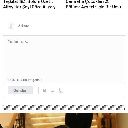
Teşkilat 183. Bölüm Özeti:
Cennetin Çocukları 35.
Altay Her Şeyi Göze Alıyor,
Bölüm: Ayşecik İçin Bir Umut
Davut Son Kozunu Oynuyor
Işığı Doğuyor
En az 10 karakter gerekli
Gönder