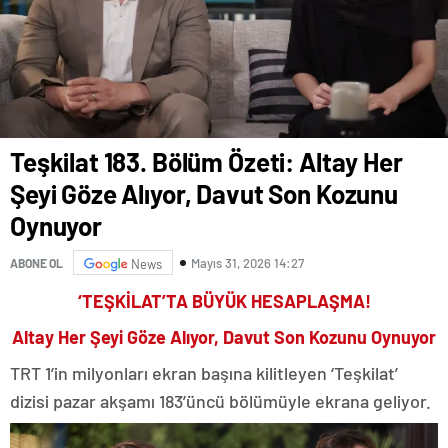
Teşkilat 183. Bölüm Özeti: Altay Her
Şeyi Göze Alıyor, Davut Son Kozunu
Oynuyor
Mayıs 31, 2026 14:27
ABONE OL
News
‘TEŞKİLAT’TA BÜYÜK HESAPLAŞMA!
Altay Her Şeyi Göze Alıyor, Davut Son Kozunu Oynuyor
TRT 1’in milyonları ekran başına kilitleyen ‘Teşkilat’
dizisi pazar akşamı 183’üncü bölümüyle ekrana geliyor.