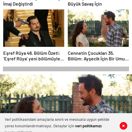
İmaj Değiştirdi
Büyük Savaş İçin
Eşref Rüya 46. Bölüm Özeti:
Cennetin Çocukları 35.
‘Eşref Rüya’ yeni bölümüyle
Bölüm: Ayşecik İçin Bir Umut
ekrana geliyor.
Işığı Doğuyor
Veri politikasındaki amaçlarla sınırlı ve mevzuata uygun şekilde
çerez konumlandırmaktayız. Detaylar için
veri politikamızı
0
0
0
0
0
0
0
0