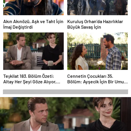
Akın Akınözü, Aşk ve Taht İçin
Kuruluş Orhan’da Hazırlıklar
İmaj Değiştirdi
Büyük Savaş İçin
Teşkilat 183. Bölüm Özeti:
Cennetin Çocukları 35.
Altay Her Şeyi Göze Alıyor,
Bölüm: Ayşecik İçin Bir Umut
Davut Son Kozunu Oynuyor
Işığı Doğuyor