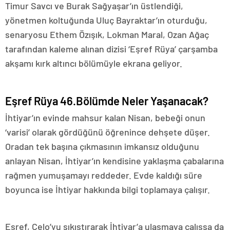
Timur Savcı ve Burak Sağyaşar’ın üstlendiği,
yönetmen koltuğunda Uluç Bayraktar’ın oturduğu,
senaryosu Ethem Özışık, Lokman Maral, Ozan Ağaç
tarafından kaleme alınan dizisi ‘Eşref Rüya’ çarşamba
akşamı kırk altıncı bölümüyle ekrana geliyor.
Eşref Rüya 46.Bölümde Neler Yaşanacak?
İhtiyar’ın evinde mahsur kalan Nisan, bebeği onun
‘varisi’ olarak gördüğünü öğrenince dehşete düşer.
Oradan tek başına çıkmasının imkansız olduğunu
anlayan Nisan, İhtiyar’ın kendisine yaklaşma çabalarına
rağmen yumuşamayı reddeder. Evde kaldığı süre
boyunca ise İhtiyar hakkında bilgi toplamaya çalışır.
Eşref, Celo’yu sıkıştırarak İhtiyar’a ulaşmaya çalışsa da