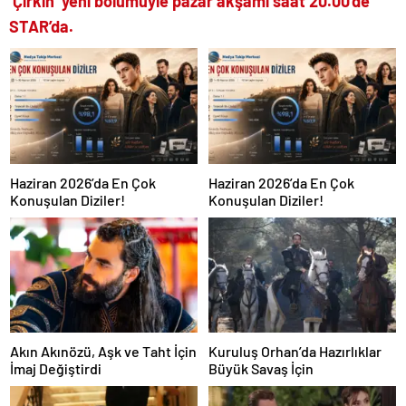
‘Çirkin’ yeni bölümüyle pazar akşamı saat 20.00’de
STAR’da.
Haziran 2026’da En Çok
Haziran 2026’da En Çok
Konuşulan Diziler!
Konuşulan Diziler!
Akın Akınözü, Aşk ve Taht İçin
Kuruluş Orhan’da Hazırlıklar
İmaj Değiştirdi
Büyük Savaş İçin