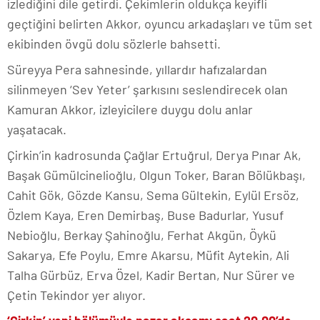
izlediğini dile getirdi. Çekimlerin oldukça keyifli
geçtiğini belirten Akkor, oyuncu arkadaşları ve tüm set
ekibinden övgü dolu sözlerle bahsetti.
Süreyya Pera sahnesinde, yıllardır hafızalardan
silinmeyen ‘Sev Yeter’ şarkısını seslendirecek olan
Kamuran Akkor, izleyicilere duygu dolu anlar
yaşatacak.
Çirkin’in kadrosunda Çağlar Ertuğrul, Derya Pınar Ak,
Başak Gümülcinelioğlu, Olgun Toker, Baran Bölükbaşı,
Cahit Gök, Gözde Kansu, Sema Gültekin, Eylül Ersöz,
Özlem Kaya, Eren Demirbaş, Buse Badurlar, Yusuf
Nebioğlu, Berkay Şahinoğlu, Ferhat Akgün, Öykü
Sakarya, Efe Poylu, Emre Akarsu, Müfit Aytekin, Ali
Talha Gürbüz, Erva Özel, Kadir Bertan, Nur Sürer ve
Çetin Tekindor yer alıyor.