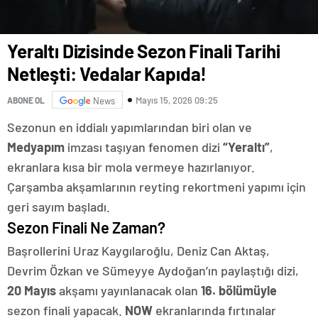
Yeraltı Dizisinde Sezon Finali Tarihi
Netleşti: Vedalar Kapıda!
Mayıs 15, 2026 09:25
ABONE OL
News
Sezonun en iddialı yapımlarından biri olan ve
Medyapım
imzası taşıyan fenomen dizi
“Yeraltı”
,
ekranlara kısa bir mola vermeye hazırlanıyor.
Çarşamba akşamlarının reyting rekortmeni yapımı için
geri sayım başladı.
Sezon Finali Ne Zaman?
Başrollerini Uraz Kaygılaroğlu, Deniz Can Aktaş,
Devrim Özkan ve Sümeyye Aydoğan’ın paylaştığı dizi,
20 Mayıs
akşamı yayınlanacak olan
16. bölümüyle
sezon finali yapacak.
NOW
ekranlarında fırtınalar