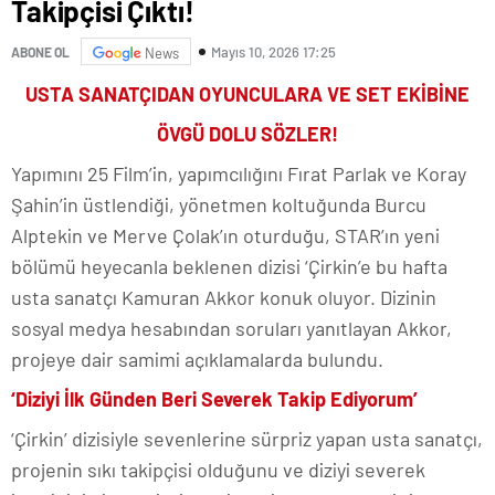
Takipçisi Çıktı!
Mayıs 10, 2026 17:25
ABONE OL
News
USTA SANATÇIDAN OYUNCULARA VE SET EKİBİNE
ÖVGÜ DOLU SÖZLER!
Yapımını 25 Film’in, yapımcılığını Fırat Parlak ve Koray
Şahin’in üstlendiği, yönetmen koltuğunda Burcu
Alptekin ve Merve Çolak’ın oturduğu, STAR’ın yeni
bölümü heyecanla beklenen dizisi ‘Çirkin’e bu hafta
usta sanatçı Kamuran Akkor konuk oluyor. Dizinin
sosyal medya hesabından soruları yanıtlayan Akkor,
projeye dair samimi açıklamalarda bulundu.
‘Diziyi İlk Günden Beri Severek Takip Ediyorum’
‘Çirkin’ dizisiyle sevenlerine sürpriz yapan usta sanatçı,
projenin sıkı takipçisi olduğunu ve diziyi severek