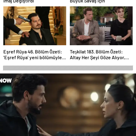
İmaj Değiştirdi
Büyük Savaş İçin
Eşref Rüya 46. Bölüm Özeti:
Teşkilat 183. Bölüm Özeti:
‘Eşref Rüya’ yeni bölümüyle
Altay Her Şeyi Göze Alıyor,
ekrana geliyor.
Davut Son Kozunu Oynuyor