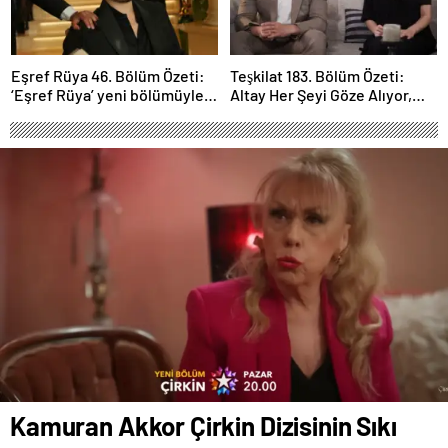
Eşref Rüya 46. Bölüm Özeti:
Teşkilat 183. Bölüm Özeti:
‘Eşref Rüya’ yeni bölümüyle
Altay Her Şeyi Göze Alıyor,
ekrana geliyor.
Davut Son Kozunu Oynuyor
Kamuran Akkor Çirkin Dizisinin Sıkı