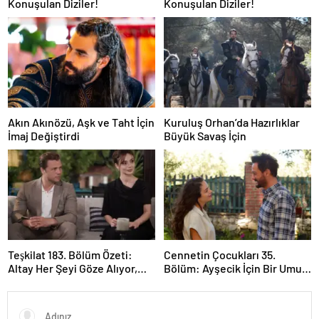
Konuşulan Diziler!
Konuşulan Diziler!
Akın Akınözü, Aşk ve Taht İçin
Kuruluş Orhan’da Hazırlıklar
İmaj Değiştirdi
Büyük Savaş İçin
Teşkilat 183. Bölüm Özeti:
Cennetin Çocukları 35.
Altay Her Şeyi Göze Alıyor,
Bölüm: Ayşecik İçin Bir Umut
Davut Son Kozunu Oynuyor
Işığı Doğuyor