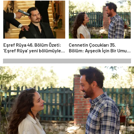
Eşref Rüya 46. Bölüm Özeti:
Cennetin Çocukları 35.
‘Eşref Rüya’ yeni bölümüyle
Bölüm: Ayşecik İçin Bir Umut
ekrana geliyor.
Işığı Doğuyor