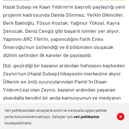
Hazal Subaşı ve Kaan Yıldırım’ın başrolü paylaştığı yeni
projenin kadrosunda Damla Sönmez, Yetkin Dikinciler,
Berk Bakioğlu, Füsun Kostak, Yağmur Yüksel, Kayra
Şenocak, Deniz Cengiz gibi başarılı isimler yer alıyor.
Yapımını ARC Film’in, yapımcılığını Fatih Enes
Ömeroğlu’nun üstlendiği ve 8 bölümden oluşacak
dizinin setinden ilk kareler de paylaşıldı.
Dizi, geçirdiği bir kazanın ardından hafızasını kaybeden
Zeyno’nun (Hazal Subaşı) hikayesini merkezine alıyor.
Ülkenin en ünlü oyuncularından Pamir’in (Kaan
Yıldırım) eşi olan Zeyno, kazanın ardından yaşanan
skandalla kendini bir anda kamuoyunun ve medyanın
odağında bulur.
Veri politikasındaki amaçlarla sınırlı ve mevzuata uygun şekilde
Dizi ele aldığı ilişkiler, güç dengeleri ve görünmeyen
çerez konumlandırmaktayız. Detaylar için
veri politikamızı
0
0
0
0
0
0
0
0
0
0
0
0
0
0
0
0
inceleyebilirsiniz.
bağlar ile izleyicilere temposu giderek artan etkileyici