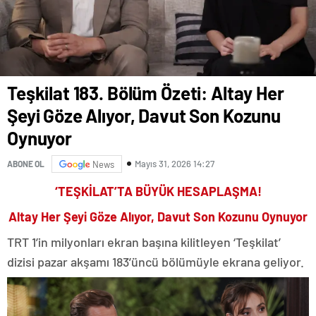
Teşkilat 183. Bölüm Özeti: Altay Her
Şeyi Göze Alıyor, Davut Son Kozunu
Oynuyor
Mayıs 31, 2026 14:27
ABONE OL
News
‘TEŞKİLAT’TA BÜYÜK HESAPLAŞMA!
Altay Her Şeyi Göze Alıyor, Davut Son Kozunu Oynuyor
TRT 1’in milyonları ekran başına kilitleyen ‘Teşkilat’
dizisi pazar akşamı 183’üncü bölümüyle ekrana geliyor.