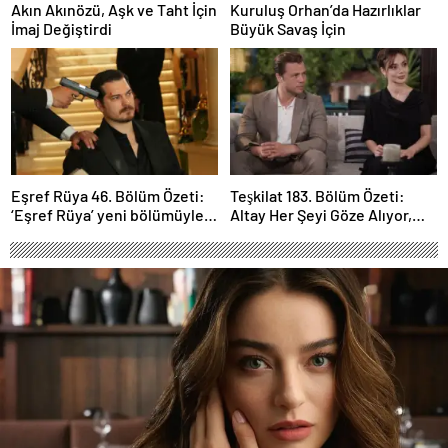
Akın Akınözü, Aşk ve Taht İçin
Kuruluş Orhan’da Hazırlıklar
İmaj Değiştirdi
Büyük Savaş İçin
Eşref Rüya 46. Bölüm Özeti:
Teşkilat 183. Bölüm Özeti:
‘Eşref Rüya’ yeni bölümüyle
Altay Her Şeyi Göze Alıyor,
ekrana geliyor.
Davut Son Kozunu Oynuyor