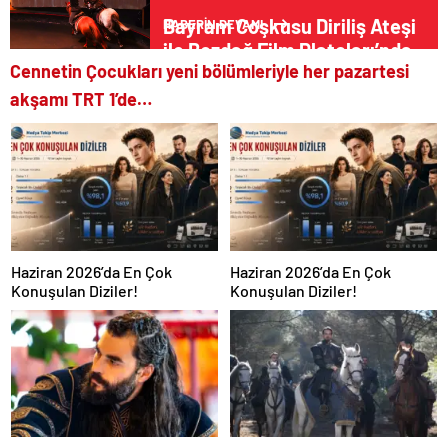
Bayram Coşkusu Diriliş Ateşi
HABERİN DEVAMI
ile Bozdağ Film Platoları’nda
Cennetin Çocukları yeni bölümleriyle her pazartesi
akşamı TRT 1’de…
Haziran 2026’da En Çok
Haziran 2026’da En Çok
Konuşulan Diziler!
Konuşulan Diziler!