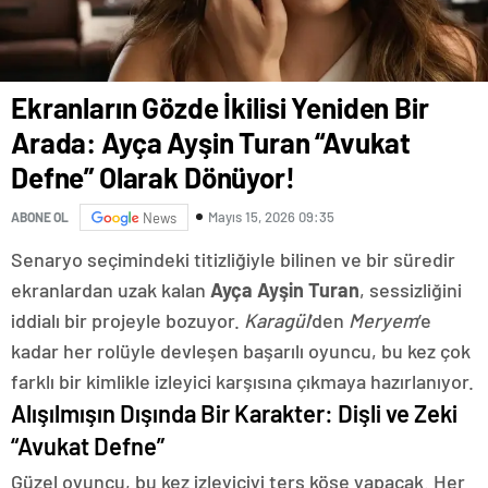
Ekranların Gözde İkilisi Yeniden Bir
Arada: Ayça Ayşin Turan “Avukat
Defne” Olarak Dönüyor!
Mayıs 15, 2026 09:35
ABONE OL
News
Senaryo seçimindeki titizliğiyle bilinen ve bir süredir
ekranlardan uzak kalan
Ayça Ayşin Turan
, sessizliğini
iddialı bir projeyle bozuyor.
Karagül
’den
Meryem
’e
kadar her rolüyle devleşen başarılı oyuncu, bu kez çok
farklı bir kimlikle izleyici karşısına çıkmaya hazırlanıyor.
Alışılmışın Dışında Bir Karakter: Dişli ve Zeki
“Avukat Defne”
Güzel oyuncu, bu kez izleyiciyi ters köşe yapacak. Her