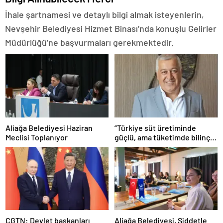
İhale şartnamesi ve detaylı bilgi almak isteyenlerin,
Nevşehir Belediyesi Hizmet Binası’nda konuşlu Gelirler
Müdürlüğü’ne başvurmaları gerekmektedir.
Aliağa Belediyesi Haziran
“Türkiye süt üretiminde
Meclisi Toplanıyor
güçlü, ama tüketimde bilinç
şart”
CGTN: Devlet başkanları
Aliağa Belediyesi, Şiddetle