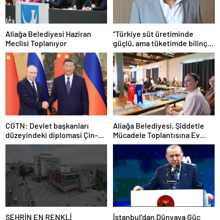
Aliağa Belediyesi Haziran
“Türkiye süt üretiminde
Meclisi Toplanıyor
güçlü, ama tüketimde bilinç
şart”
CGTN: Devlet başkanları
Aliağa Belediyesi, Şiddetle
düzeyindeki diplomasi Çin-
Mücadele Toplantısına Ev
Rusya arasındaki büyüyen
Sahipliği Yaptı
ortaklığı güçlendiriyor
ŞEHRİN EN RENKLİ
İstanbul’dan Dünyaya Güç