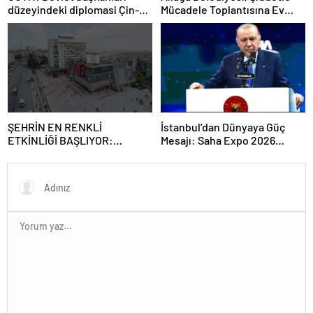
düzeyindeki diplomasi Çin-
Mücadele Toplantısına Ev
Rusya arasındaki büyüyen
Sahipliği Yaptı
ortaklığı güçlendiriyor
ŞEHRİN EN RENKLİ
İstanbul’dan Dünyaya Güç
ETKİNLİĞİ BAŞLIYOR:
Mesajı: Saha Expo 2026
“SOKAK STİLİ GRAFFİTİ
Rekorlarla Kapılarını Kapattı
FESTİVALİ” HEYECANI
GAZİOSMANPAŞA’DA
YAŞANACAK