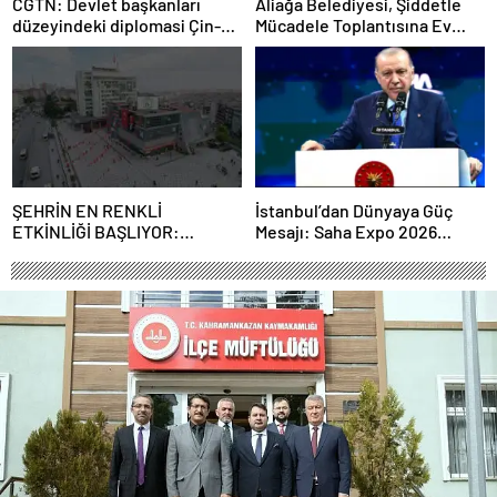
CGTN: Devlet başkanları
Aliağa Belediyesi, Şiddetle
düzeyindeki diplomasi Çin-
Mücadele Toplantısına Ev
Rusya arasındaki büyüyen
Sahipliği Yaptı
ortaklığı güçlendiriyor
ŞEHRİN EN RENKLİ
İstanbul’dan Dünyaya Güç
ETKİNLİĞİ BAŞLIYOR:
Mesajı: Saha Expo 2026
“SOKAK STİLİ GRAFFİTİ
Rekorlarla Kapılarını Kapattı
FESTİVALİ” HEYECANI
GAZİOSMANPAŞA’DA
YAŞANACAK