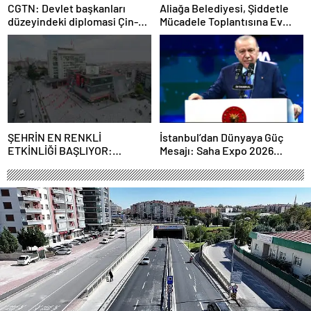
CGTN: Devlet başkanları
Aliağa Belediyesi, Şiddetle
düzeyindeki diplomasi Çin-
Mücadele Toplantısına Ev
Rusya arasındaki büyüyen
Sahipliği Yaptı
ortaklığı güçlendiriyor
ŞEHRİN EN RENKLİ
İstanbul’dan Dünyaya Güç
ETKİNLİĞİ BAŞLIYOR:
Mesajı: Saha Expo 2026
“SOKAK STİLİ GRAFFİTİ
Rekorlarla Kapılarını Kapattı
FESTİVALİ” HEYECANI
GAZİOSMANPAŞA’DA
YAŞANACAK