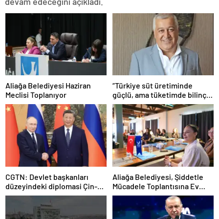
devam edeceğini açıkladı.
Aliağa Belediyesi Haziran
“Türkiye süt üretiminde
Meclisi Toplanıyor
güçlü, ama tüketimde bilinç
şart”
CGTN: Devlet başkanları
Aliağa Belediyesi, Şiddetle
düzeyindeki diplomasi Çin-
Mücadele Toplantısına Ev
Rusya arasındaki büyüyen
Sahipliği Yaptı
ortaklığı güçlendiriyor