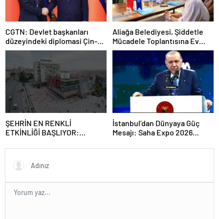
CGTN: Devlet başkanları
Aliağa Belediyesi, Şiddetle
düzeyindeki diplomasi Çin-
Mücadele Toplantısına Ev
Rusya arasındaki büyüyen
Sahipliği Yaptı
ortaklığı güçlendiriyor
ŞEHRİN EN RENKLİ
İstanbul’dan Dünyaya Güç
ETKİNLİĞİ BAŞLIYOR:
Mesajı: Saha Expo 2026
“SOKAK STİLİ GRAFFİTİ
Rekorlarla Kapılarını Kapattı
FESTİVALİ” HEYECANI
GAZİOSMANPAŞA’DA
YAŞANACAK