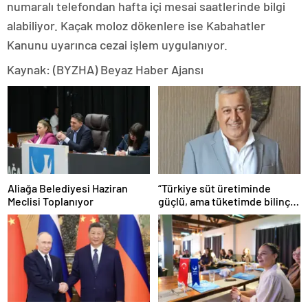
numaralı telefondan hafta içi mesai saatlerinde bilgi
alabiliyor. Kaçak moloz dökenlere ise Kabahatler
Kanunu uyarınca cezai işlem uygulanıyor.
Kaynak: (BYZHA) Beyaz Haber Ajansı
Aliağa Belediyesi Haziran
“Türkiye süt üretiminde
Meclisi Toplanıyor
güçlü, ama tüketimde bilinç
şart”