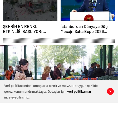
ŞEHRİN EN RENKLİ
İstanbul’dan Dünyaya Güç
ETKİNLİĞİ BAŞLIYOR:
Mesajı: Saha Expo 2026
“SOKAK STİLİ GRAFFİTİ
Rekorlarla Kapılarını Kapattı
FESTİVALİ” HEYECANI
GAZİOSMANPAŞA’DA
YAŞANACAK
Veri politikasındaki amaçlarla sınırlı ve mevzuata uygun şekilde
çerez konumlandırmaktayız. Detaylar için
veri politikamızı
0
0
0
0
0
0
0
0
inceleyebilirsiniz.