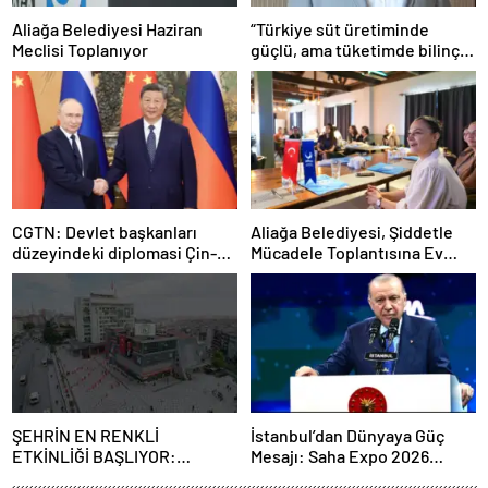
Aliağa Belediyesi Haziran
“Türkiye süt üretiminde
Meclisi Toplanıyor
güçlü, ama tüketimde bilinç
şart”
CGTN: Devlet başkanları
Aliağa Belediyesi, Şiddetle
düzeyindeki diplomasi Çin-
Mücadele Toplantısına Ev
Rusya arasındaki büyüyen
Sahipliği Yaptı
ortaklığı güçlendiriyor
ŞEHRİN EN RENKLİ
İstanbul’dan Dünyaya Güç
ETKİNLİĞİ BAŞLIYOR:
Mesajı: Saha Expo 2026
“SOKAK STİLİ GRAFFİTİ
Rekorlarla Kapılarını Kapattı