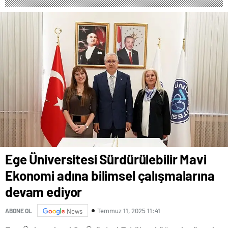
FESTİVALİ” HEYECANI
GAZİOSMANPAŞA’DA
YAŞANACAK
Ege Üniversitesi Sürdürülebilir Mavi
Ekonomi adına bilimsel çalışmalarına
devam ediyor
Temmuz 11, 2025 11:41
ABONE OL
News