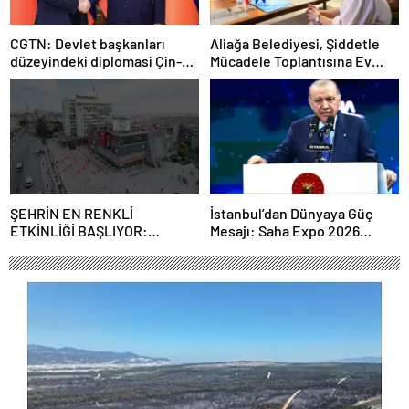
CGTN: Devlet başkanları
Aliağa Belediyesi, Şiddetle
düzeyindeki diplomasi Çin-
Mücadele Toplantısına Ev
Rusya arasındaki büyüyen
Sahipliği Yaptı
ortaklığı güçlendiriyor
ŞEHRİN EN RENKLİ
İstanbul’dan Dünyaya Güç
ETKİNLİĞİ BAŞLIYOR:
Mesajı: Saha Expo 2026
“SOKAK STİLİ GRAFFİTİ
Rekorlarla Kapılarını Kapattı
FESTİVALİ” HEYECANI
GAZİOSMANPAŞA’DA
YAŞANACAK