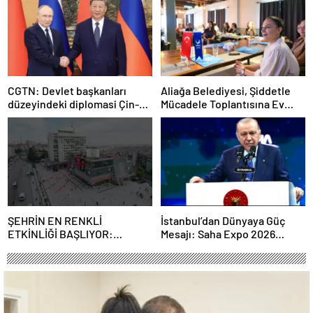
CGTN: Devlet başkanları
Aliağa Belediyesi, Şiddetle
düzeyindeki diplomasi Çin-
Mücadele Toplantısına Ev
Rusya arasındaki büyüyen
Sahipliği Yaptı
ortaklığı güçlendiriyor
ŞEHRİN EN RENKLİ
İstanbul’dan Dünyaya Güç
ETKİNLİĞİ BAŞLIYOR:
Mesajı: Saha Expo 2026
“SOKAK STİLİ GRAFFİTİ
Rekorlarla Kapılarını Kapattı
FESTİVALİ” HEYECANI
GAZİOSMANPAŞA’DA
YAŞANACAK