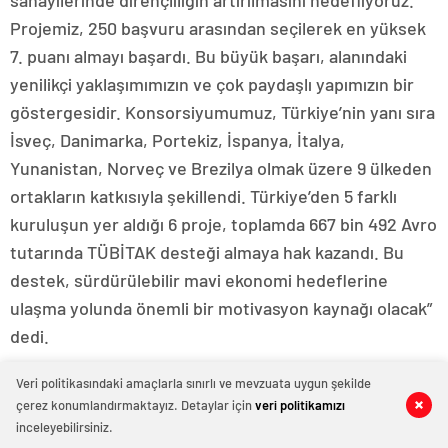
sanayilerinde dirençliliğin artırılmasını hedefliyoruz.
Projemiz, 250 başvuru arasından seçilerek en yüksek
7. puanı almayı başardı. Bu büyük başarı, alanındaki
yenilikçi yaklaşımımızın ve çok paydaşlı yapımızın bir
göstergesidir. Konsorsiyumumuz, Türkiye’nin yanı sıra
İsveç, Danimarka, Portekiz, İspanya, İtalya,
Yunanistan, Norveç ve Brezilya olmak üzere 9 ülkeden
ortakların katkısıyla şekillendi. Türkiye’den 5 farklı
kuruluşun yer aldığı 6 proje, toplamda 667 bin 492 Avro
tutarında TÜBİTAK desteği almaya hak kazandı. Bu
destek, sürdürülebilir mavi ekonomi hedeflerine
ulaşma yolunda önemli bir motivasyon kaynağı olacak”
dedi.
“Sanayiye entegre edilebilirlik açısından önemli”
Veri politikasındaki amaçlarla sınırlı ve mevzuata uygun şekilde
çerez konumlandırmaktayız. Detaylar için
veri politikamızı
Projenin hedefleri hakkında açıklamalarda bulunan
0
0
0
0
0
0
0
0
0
0
0
0
inceleyebilirsiniz.
Doç. Dr. Gamze Turan, “Projemizin temel hedefleri,