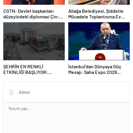
CGTN: Devlet başkanları
Aliağa Belediyesi, Şiddetle
düzeyindeki diplomasi Çin-
Mücadele Toplantısına Ev
Rusya arasındaki büyüyen
Sahipliği Yaptı
ortaklığı güçlendiriyor
ŞEHRİN EN RENKLİ
İstanbul’dan Dünyaya Güç
ETKİNLİĞİ BAŞLIYOR:
Mesajı: Saha Expo 2026
“SOKAK STİLİ GRAFFİTİ
Rekorlarla Kapılarını Kapattı
FESTİVALİ” HEYECANI
GAZİOSMANPAŞA’DA
YAŞANACAK