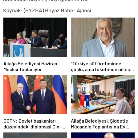
Kaynak: (BYZHA) Beyaz Haber Ajansı
Aliağa Belediyesi Haziran
“Türkiye süt üretiminde
Meclisi Toplanıyor
güçlü, ama tüketimde bilinç
şart”
CGTN: Devlet başkanları
Aliağa Belediyesi, Şiddetle
düzeyindeki diplomasi Çin-
Mücadele Toplantısına Ev
Rusya arasındaki büyüyen
Sahipliği Yaptı