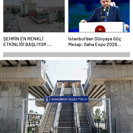
ortaklığı güçlendiriyor
ŞEHRİN EN RENKLİ
İstanbul’dan Dünyaya Güç
ETKİNLİĞİ BAŞLIYOR:
Mesajı: Saha Expo 2026
“SOKAK STİLİ GRAFFİTİ
Rekorlarla Kapılarını Kapattı
FESTİVALİ” HEYECANI
GAZİOSMANPAŞA’DA
YAŞANACAK