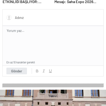
ETKİNLİĞİ BAŞLIYOR:
Mesajı: Saha Expo 2026
“SOKAK STİLİ GRAFFİTİ
Rekorlarla Kapılarını Kapattı
FESTİVALİ” HEYECANI
GAZİOSMANPAŞA’DA
YAŞANACAK
En az 10 karakter gerekli
Gönder