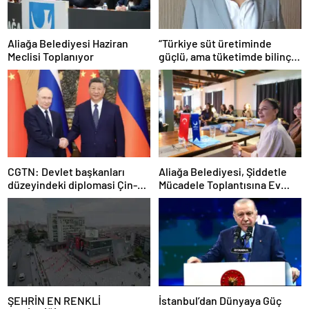
Aliağa Belediyesi Haziran
“Türkiye süt üretiminde
Meclisi Toplanıyor
güçlü, ama tüketimde bilinç
şart”
CGTN: Devlet başkanları
Aliağa Belediyesi, Şiddetle
düzeyindeki diplomasi Çin-
Mücadele Toplantısına Ev
Rusya arasındaki büyüyen
Sahipliği Yaptı
ortaklığı güçlendiriyor
ŞEHRİN EN RENKLİ
İstanbul’dan Dünyaya Güç