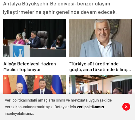
Antalya Büyükşehir Belediyesi, benzer ulaşım
iyileştirmelerine şehir genelinde devam edecek.
Aliağa Belediyesi Haziran
“Türkiye süt üretiminde
Meclisi Toplanıyor
güçlü, ama tüketimde bilinç
şart”
Veri politikasındaki amaçlarla sınırlı ve mevzuata uygun şekilde
çerez konumlandırmaktayız. Detaylar için
veri politikamızı
0
0
0
0
0
0
inceleyebilirsiniz.
CGTN: Devlet başkanları
Aliağa Belediyesi, Şiddetle
düzeyindeki diplomasi Çin-
Mücadele Toplantısına Ev
Rusya arasındaki büyüyen
Sahipliği Yaptı