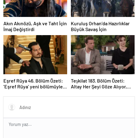
Akın Akınözü, Aşk ve Taht İçin
Kuruluş Orhan’da Hazırlıklar
İmaj Değiştirdi
Büyük Savaş İçin
Eşref Rüya 46. Bölüm Özeti:
Teşkilat 183. Bölüm Özeti:
‘Eşref Rüya’ yeni bölümüyle
Altay Her Şeyi Göze Alıyor,
ekrana geliyor.
Davut Son Kozunu Oynuyor