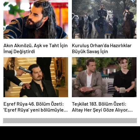
Akın Akınözü, Aşk ve Taht İçin
Kuruluş Orhan’da Hazırlıklar
İmaj Değiştirdi
Büyük Savaş İçin
Eşref Rüya 46. Bölüm Özeti:
Teşkilat 183. Bölüm Özeti:
‘Eşref Rüya’ yeni bölümüyle
Altay Her Şeyi Göze Alıyor,
ekrana geliyor.
Davut Son Kozunu Oynuyor