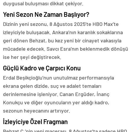
duygusal buluşması dikkat çekiyor.
Yeni Sezon Ne Zaman Başlıyor?
Dizinin yeni sezonu, 8 Ağustos 2025’te HBO Max’te
izleyiciyle buluşacak. Ankara’nın karanlık sokaklarına
geri dönen Behzat, bu kez yeni bir cinayet vakasıyla
mücadele edecek. Savcı Esra’nın beklenmedik dönüşü
ise her şeyi değiştirecek.
Güçlü Kadro ve Çarpıcı Konu
Erdal Beşikçioğlu’nun unutulmaz performansıyla
ekrana gelen dizide, suç ve adalet temaları
derinlemesine işleniyor. Canan Ergüder, İnanç
Konukçu ve diğer oyuncuların yer aldığı kadro,
sezonun heyecanını artırıyor.
İzleyiciye Özel Fragman
Behzat Ç.’nin yeni macerası, 8 Ağustos’ta sadece HBO