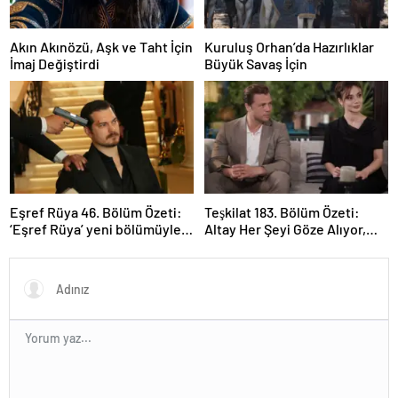
Akın Akınözü, Aşk ve Taht İçin
Kuruluş Orhan’da Hazırlıklar
İmaj Değiştirdi
Büyük Savaş İçin
Eşref Rüya 46. Bölüm Özeti:
Teşkilat 183. Bölüm Özeti:
‘Eşref Rüya’ yeni bölümüyle
Altay Her Şeyi Göze Alıyor,
ekrana geliyor.
Davut Son Kozunu Oynuyor