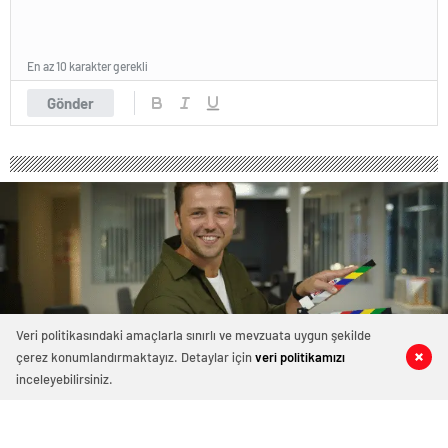
En az 10 karakter gerekli
Gönder
Veri politikasındaki amaçlarla sınırlı ve mevzuata uygun şekilde
çerez konumlandırmaktayız. Detaylar için
veri politikamızı
0
0
0
0
inceleyebilirsiniz.