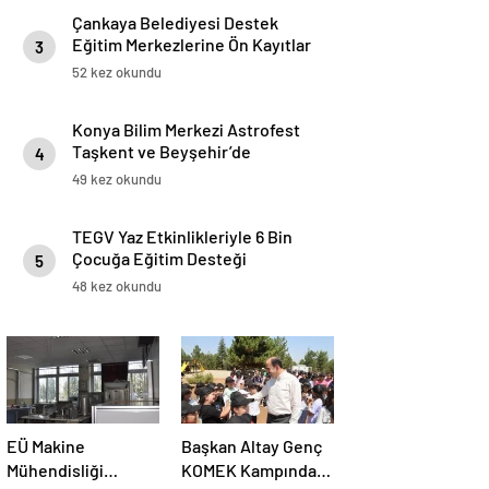
Çankaya Belediyesi Destek
Eğitim Merkezlerine Ön Kayıtlar
3
Başladı
52 kez okundu
Konya Bilim Merkezi Astrofest
Taşkent ve Beyşehir’de
4
Gökyüzü Meraklılarını
49 kez okundu
Buluşturdu
TEGV Yaz Etkinlikleriyle 6 Bin
Çocuğa Eğitim Desteği
5
48 kez okundu
EÜ Makine
Başkan Altay Genç
Mühendisliği
KOMEK Kampında