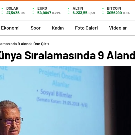
DOLAR
EURO
ALTIN
BITCOIN
47,5436
54,9047
6.233,55
3056290
0%
0.21%
0,59
0.8%
Ekonomi
Spor
Kadın
Foto Galeri
Videolar
lamasında 9 Alanda Öne Çıktı
ünya Sıralamasında 9 Aland