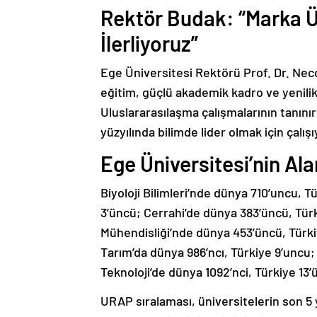
Rektör Budak: “Marka Ü
İlerliyoruz”
Ege Üniversitesi Rektörü Prof. Dr. Necd
eğitim, güçlü akademik kadro ve yenilikç
Uluslararasılaşma çalışmalarının tanınır
yüzyılında bilimde lider olmak için çalış
Ege Üniversitesi’nin Al
Biyoloji Bilimleri’nde dünya 710’uncu, T
3’üncü; Cerrahi’de dünya 383’üncü, Türk
Mühendisliği’nde dünya 453’üncü, Türkiye
Tarım’da dünya 986’ncı, Türkiye 9’uncu; 
Teknoloji’de dünya 1092’nci, Türkiye 13’ü
URAP sıralaması, üniversitelerin son 5 