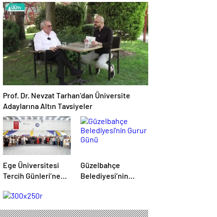
Sektöre Nitelikli
Çocuklarla Buluştu
Profiller
Kazandırıyor
Prof. Dr. Nevzat Tarhan’dan Üniversite
Adaylarına Altın Tavsiyeler
Ege Üniversitesi
Güzelbahçe
Tercih Günleri’ne
Belediyesi’nin
Yoğun İlgi
Gurur Günü