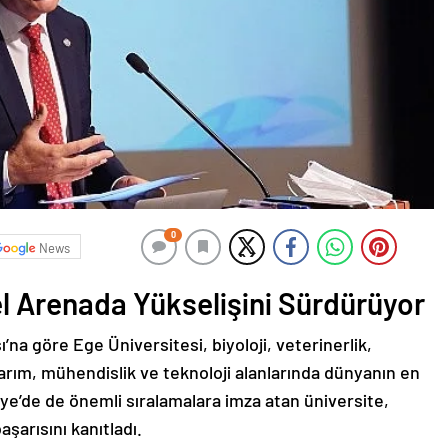
0
News
l Arenada Yükselişini Sürdürüyor
a göre Ege Üniversitesi, biyoloji, veterinerlik,
tarım, mühendislik ve teknoloji alanlarında dünyanın en
rkiye’de de önemli sıralamalara imza atan üniversite,
şarısını kanıtladı.