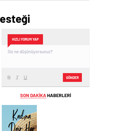
Desteği
HIZLI YORUM YAP
GÖNDER
SON DAKİKA
HABERLERİ