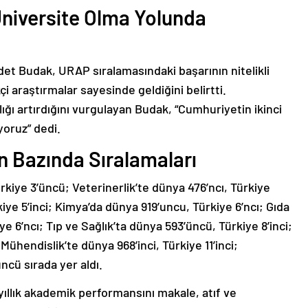
niversite Olma Yolunda
et Budak, URAP sıralamasındaki başarının nitelikli
i araştırmalar sayesinde geldiğini belirtti.
lığı artırdığını vurgulayan Budak, “Cumhuriyetin ikinci
ıyoruz” dedi.
an Bazında Sıralamaları
ürkiye 3’üncü; Veterinerlik’te dünya 476’ncı, Türkiye
iye 5’inci; Kimya’da dünya 919’uncu, Türkiye 6’ncı; Gıda
 6’ncı; Tıp ve Sağlık’ta dünya 593’üncü, Türkiye 8’inci;
Mühendislik’te dünya 968’inci, Türkiye 11’inci;
ncü sırada yer aldı.
yıllık akademik performansını makale, atıf ve