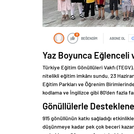
0
BEĞENDİM
ABONE OL
Yaz Boyunca Eğlenceli v
Türkiye Eğitim Gönüllüleri Vakfı (TEGV),
nitelikli eğitim imkânı sundu. 23 Hazir
Eğitim Parkları ve Öğrenim Birimlerind
kodlama ve İngilizce gibi 80’den fazla far
Gönüllülerle Desteklen
915 gönüllünün katkı sağladığı etkinlikl
düşünmeye kadar pek çok beceri kazandı.