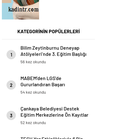
KATEGORİNİN POPÜLERLERİ
Bilim Zeytinburnu Deneyap
Atölyeleri’nde 3. Eğitim Başlığı
1
Başarıyla Tamamlandı
56 kez okundu
MABEM’den LGS’de
Gururlandıran Başarı
2
54 kez okundu
Çankaya Belediyesi Destek
Eğitim Merkezlerine Ön Kayıtlar
3
Başladı
52 kez okundu
TEGV Yaz Etkinlikleriyle 6 Bin