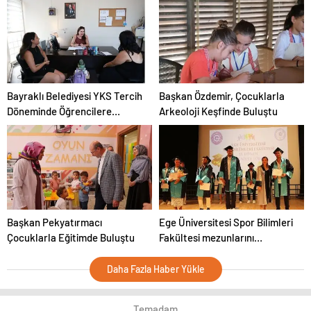
Danışmanlığı
Bayraklı Belediyesi YKS Tercih
Başkan Özdemir, Çocuklarla
Döneminde Öğrencilere
Arkeoloji Keşfinde Buluştu
Destek Oluyor
Başkan Pekyatırmacı
Ege Üniversitesi Spor Bilimleri
Çocuklarla Eğitimde Buluştu
Fakültesi mezunlarını
coşkuyla uğurladı
Daha Fazla Haber Yükle
Temadam