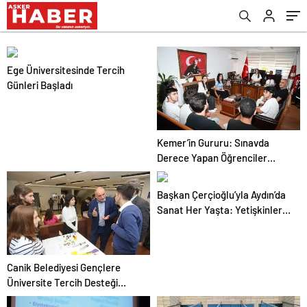
Ege Üniversitesinde Tercih
Günleri Başladı
Kemer’in Gururu: Sınavda
Derece Yapan Öğrenciler
Protokolle Buluştu
Başkan Çerçioğlu’yla Aydın’da
Sanat Her Yaşta: Yetişkinler
İçin Yaz Resim Kursları Devam
Ediyor
Canik Belediyesi Gençlere
Üniversite Tercih Desteği
Veriyor