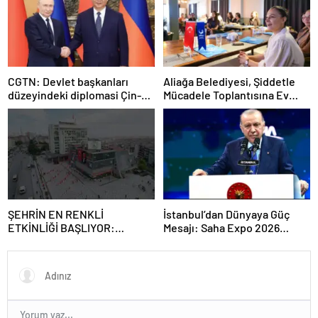
CGTN: Devlet başkanları
Aliağa Belediyesi, Şiddetle
düzeyindeki diplomasi Çin-
Mücadele Toplantısına Ev
Rusya arasındaki büyüyen
Sahipliği Yaptı
ortaklığı güçlendiriyor
ŞEHRİN EN RENKLİ
İstanbul’dan Dünyaya Güç
ETKİNLİĞİ BAŞLIYOR:
Mesajı: Saha Expo 2026
“SOKAK STİLİ GRAFFİTİ
Rekorlarla Kapılarını Kapattı
FESTİVALİ” HEYECANI
GAZİOSMANPAŞA’DA
YAŞANACAK