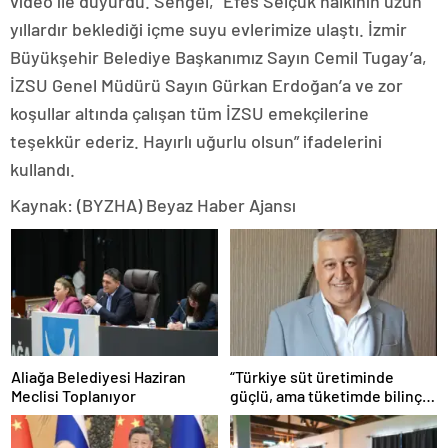
video ile duyurdu. Sengel, “Efes Selçuk halkının uzun
yıllardır beklediği içme suyu evlerimize ulaştı. İzmir
Büyükşehir Belediye Başkanımız Sayın Cemil Tugay’a,
İZSU Genel Müdürü Sayın Gürkan Erdoğan’a ve zor
koşullar altında çalışan tüm İZSU emekçilerine
teşekkür ederiz. Hayırlı uğurlu olsun” ifadelerini
kullandı.
Kaynak: (BYZHA) Beyaz Haber Ajansı
Aliağa Belediyesi Haziran
“Türkiye süt üretiminde
Meclisi Toplanıyor
güçlü, ama tüketimde bilinç
şart”