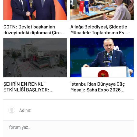
CGTN: Devlet başkanları
Aliağa Belediyesi, Şiddetle
düzeyindeki diplomasi Çin-
Mücadele Toplantısına Ev
Rusya arasındaki büyüyen
Sahipliği Yaptı
ortaklığı güçlendiriyor
ŞEHRİN EN RENKLİ
İstanbul’dan Dünyaya Güç
ETKİNLİĞİ BAŞLIYOR:
Mesajı: Saha Expo 2026
“SOKAK STİLİ GRAFFİTİ
Rekorlarla Kapılarını Kapattı
FESTİVALİ” HEYECANI
GAZİOSMANPAŞA’DA
YAŞANACAK