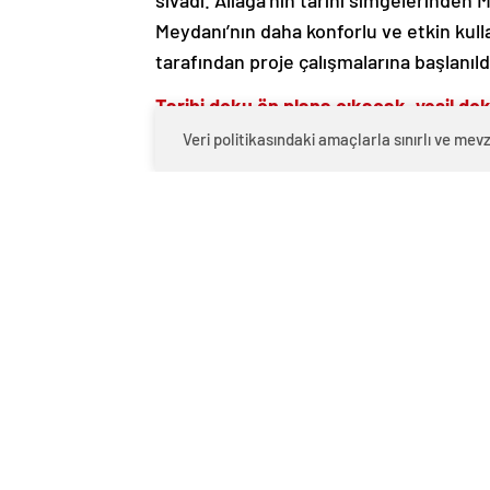
sıvadı. Aliağa’nın tarihi simgelerinde
Meydanı’nın daha konforlu ve etkin kulla
tarafından proje çalışmalarına başlanıld
Tarihi doku ön plana çıkacak, yeşil do
Veri politikasındaki amaçlarla sınırlı ve m
Çalışmalar kapsamında, alanın mevcut 
gerçekleştirildi. Sahada yapılan incelem
süreci başlatıldı. 2026 yılında Fen İşler
kapsamında meydanı estetik, işlevsel ve
Meydanda Merkez Camii’nin mimari siluet
yeşil dokuyla zenginleştirilmiş, sosyal
donatılmış bir düzenleme yapılacak.