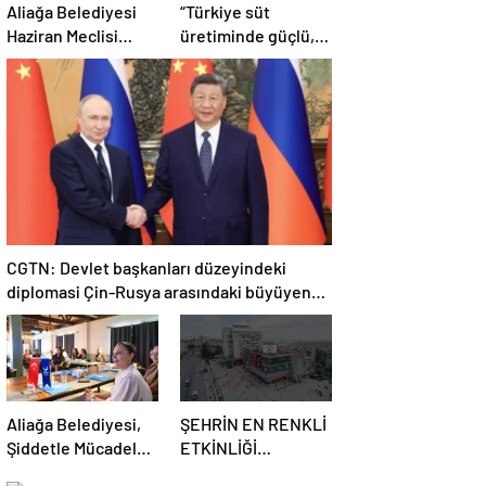
Aliağa Belediyesi
“Türkiye süt
Haziran Meclisi
üretiminde güçlü,
Toplanıyor
ama tüketimde
bilinç şart”
CGTN: Devlet başkanları düzeyindeki
diplomasi Çin-Rusya arasındaki büyüyen
ortaklığı güçlendiriyor
Aliağa Belediyesi,
ŞEHRİN EN RENKLİ
Şiddetle Mücadele
ETKİNLİĞİ
Toplantısına Ev
BAŞLIYOR: “SOKAK