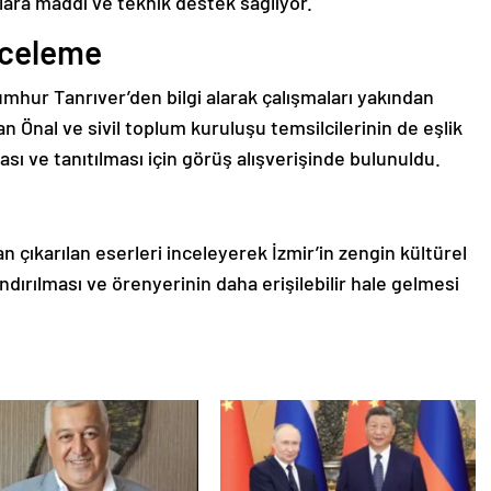
lara maddi ve teknik destek sağlıyor.
nceleme
umhur Tanrıver’den bilgi alarak çalışmaları yakından
an Önal ve sivil toplum kuruluşu temsilcilerinin de eşlik
ası ve tanıtılması için görüş alışverişinde bulunuldu.
 çıkarılan eserleri inceleyerek İzmir’in zengin kültürel
andırılması ve örenyerinin daha erişilebilir hale gelmesi