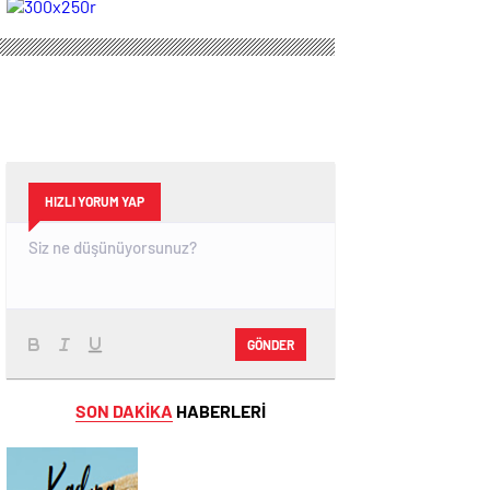
Sahipliği Yaptı
STİLİ GRAFFİTİ
FESTİVALİ”
HEYECANI
GAZİOSMANPAŞA’DA
YAŞANACAK
HIZLI YORUM YAP
GÖNDER
SON DAKİKA
HABERLERİ