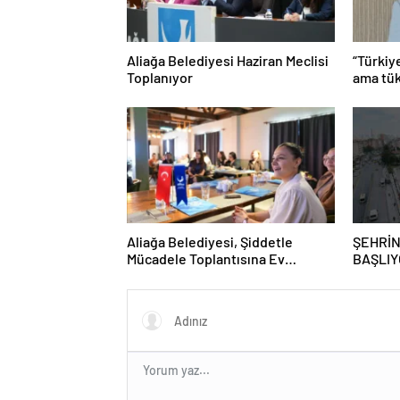
Aliağa Belediyesi Haziran Meclisi
“Türkiy
Toplanıyor
ama tük
Aliağa Belediyesi, Şiddetle
ŞEHRİN
Mücadele Toplantısına Ev
BAŞLIY
Sahipliği Yaptı
GRAFFİ
GAZİO