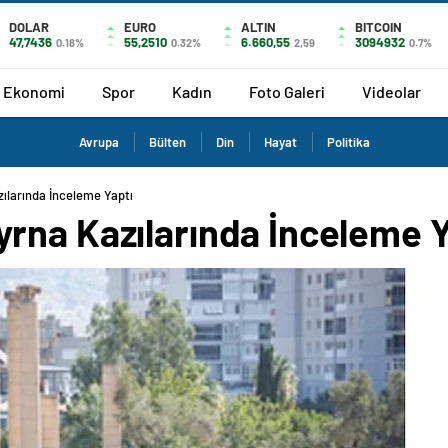
DOLAR
EURO
ALTIN
BITCOIN
47,7436
55,2510
6.660,55
3094932
0.18%
0.32%
2,59
0.7%
Ekonomi
Spor
Kadın
Foto Galeri
Videolar
Avrupa
Bülten
Din
Hayat
Politika
ılarında İnceleme Yaptı
rna Kazılarında İnceleme Y