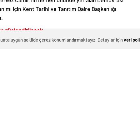
n Merkez Camii’nin hemen önünde yer alan Demokrasi
nımı için Kent Tarihi ve Tanıtım Daire Başkanlığı
ı.
ku güçlendirilecek
evzuata uygun şekilde çerez konumlandırmaktayız. Detaylar için
veri pol
durumunu analiz etmek üzere harita alımı
elerde alanın eksiklikleri tespit edilerek proje tasarım
i Dairesi Başkanlığı tarafından başlayacak çalışmalar
 kentle bütünleşen bir yaşam alanı haline getirilecek.
ini ve çevresindeki tarihi yapıları ön plana çıkaran,
 buluşmaları teşvik eden ve modern kent mobilyalarıyla