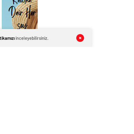
itikamızı
inceleyebilirsiniz.