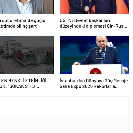
e süt üretiminde güçlü,
CGTN: Devlet başkanları
etimde bilinç şart”
düzeyindeki diplomasi Çin-Rusya
arasındaki büyüyen ortaklığı
güçlendiriyor
 EN RENKLİ ETKİNLİĞİ
İstanbul’dan Dünyaya Güç Mesajı:
OR: “SOKAK STİLİ
Saha Expo 2026 Rekorlarla
Tİ FESTİVALİ” HEYECANI
Kapılarını Kapattı
SMANPAŞA’DA YAŞANACAK