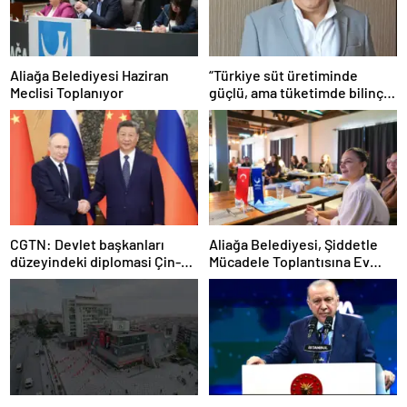
Aliağa Belediyesi Haziran
“Türkiye süt üretiminde
Meclisi Toplanıyor
güçlü, ama tüketimde bilinç
şart”
CGTN: Devlet başkanları
Aliağa Belediyesi, Şiddetle
düzeyindeki diplomasi Çin-
Mücadele Toplantısına Ev
Rusya arasındaki büyüyen
Sahipliği Yaptı
ortaklığı güçlendiriyor