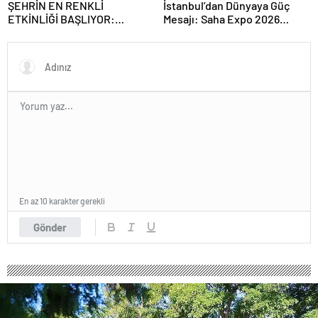
ŞEHRİN EN RENKLİ
İstanbul’dan Dünyaya Güç
ETKİNLİĞİ BAŞLIYOR:
Mesajı: Saha Expo 2026
“SOKAK STİLİ GRAFFİTİ
Rekorlarla Kapılarını Kapattı
FESTİVALİ” HEYECANI
GAZİOSMANPAŞA’DA
YAŞANACAK
En az 10 karakter gerekli
Gönder