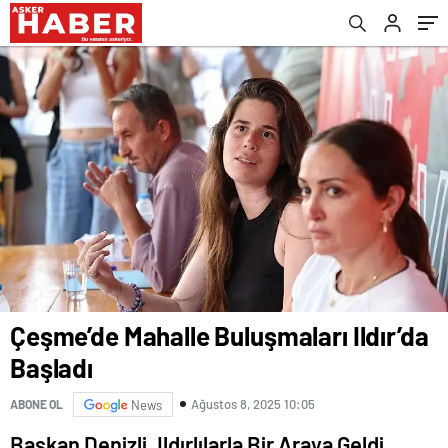
Çeşme’de Mahalle Buluşmaları Ildır’da
Başladı
Ağustos 8, 2025 10:05
ABONE OL
News
Başkan Denizli, Ildırlılarla Bir Araya Geldi