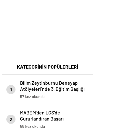
KATEGORİNİN POPÜLERLERİ
Bilim Zeytinburnu Deneyap
Atölyeleri’nde 3. Eğitim Başlığı
1
Başarıyla Tamamlandı
57 kez okundu
MABEM’den LGS’de
Gururlandıran Başarı
2
55 kez okundu