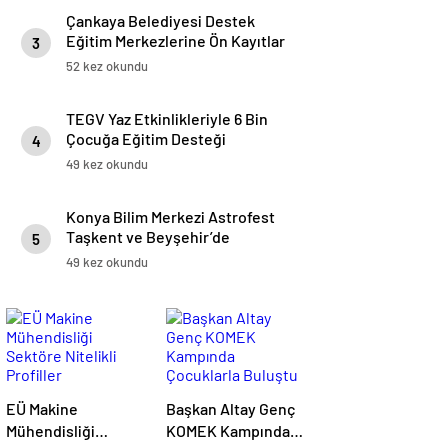
Çankaya Belediyesi Destek
Eğitim Merkezlerine Ön Kayıtlar
3
Başladı
52 kez okundu
TEGV Yaz Etkinlikleriyle 6 Bin
Çocuğa Eğitim Desteği
4
49 kez okundu
Konya Bilim Merkezi Astrofest
Taşkent ve Beyşehir’de
5
Gökyüzü Meraklılarını
49 kez okundu
Buluşturdu
EÜ Makine
Başkan Altay Genç
Mühendisliği
KOMEK Kampında