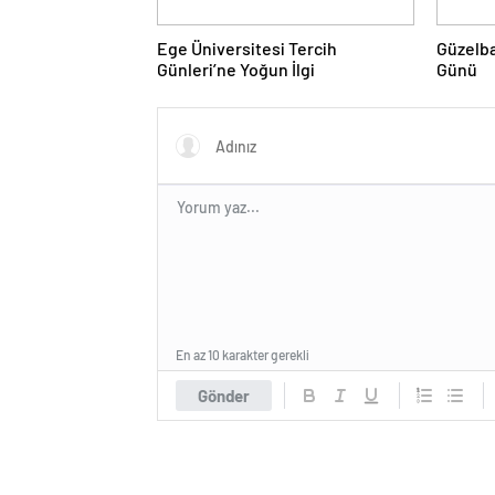
Ege Üniversitesi Tercih
Güzelba
Günleri’ne Yoğun İlgi
Günü
En az 10 karakter gerekli
Gönder