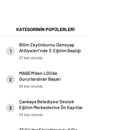
KATEGORİNİN POPÜLERLERİ
Bilim Zeytinburnu Deneyap
Atölyeleri’nde 3. Eğitim Başlığı
1
Başarıyla Tamamlandı
57 kez okundu
MABEM’den LGS’de
Gururlandıran Başarı
2
55 kez okundu
Çankaya Belediyesi Destek
Eğitim Merkezlerine Ön Kayıtlar
3
Başladı
53 kez okundu
TEGV Yaz Etkinlikleriyle 6 Bin