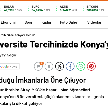
DOLAR
EURO
ALTIN
BITCOIN
47,5781
54,9254
6.240,31
3062652
0.09%
0.11%
0,15
1.1%
Ekonomi
Spor
Kadın
Foto Galeri
Videolar
rcihinizde Konya’yı Seçin”
versite Tercihinizde Konya’
0
News
duğu İmkanlarla Öne Çıkıyor
 İbrahim Altay, YKS’de başarılı olan öğrencileri
Konya’nın 5 üniversitesi, güçlü akademik kadroları, geniş
kalarıyla dikkat çekiyor.