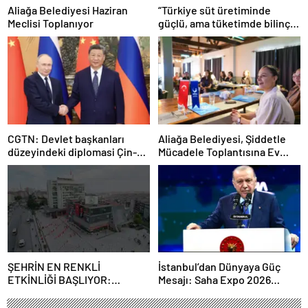
Aliağa Belediyesi Haziran
“Türkiye süt üretiminde
Meclisi Toplanıyor
güçlü, ama tüketimde bilinç
şart”
CGTN: Devlet başkanları
Aliağa Belediyesi, Şiddetle
düzeyindeki diplomasi Çin-
Mücadele Toplantısına Ev
Rusya arasındaki büyüyen
Sahipliği Yaptı
ortaklığı güçlendiriyor
ŞEHRİN EN RENKLİ
İstanbul’dan Dünyaya Güç
ETKİNLİĞİ BAŞLIYOR:
Mesajı: Saha Expo 2026
“SOKAK STİLİ GRAFFİTİ
Rekorlarla Kapılarını Kapattı
FESTİVALİ” HEYECANI