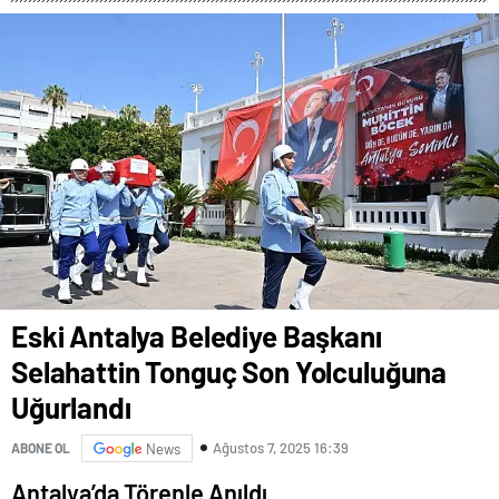
GAZİOSMANPAŞA’DA
YAŞANACAK
Eski Antalya Belediye Başkanı
Selahattin Tonguç Son Yolculuğuna
Uğurlandı
Ağustos 7, 2025 16:39
ABONE OL
News
Antalya’da Törenle Anıldı