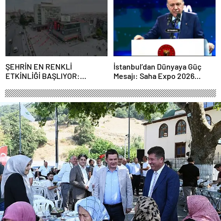
ortaklığı güçlendiriyor
ŞEHRİN EN RENKLİ
İstanbul’dan Dünyaya Güç
ETKİNLİĞİ BAŞLIYOR:
Mesajı: Saha Expo 2026
“SOKAK STİLİ GRAFFİTİ
Rekorlarla Kapılarını Kapattı
FESTİVALİ” HEYECANI
GAZİOSMANPAŞA’DA
YAŞANACAK