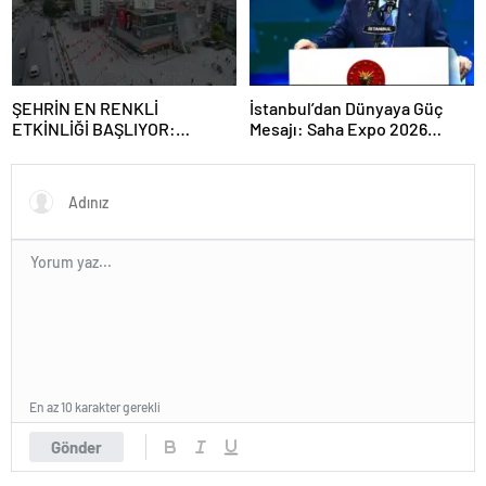
ŞEHRİN EN RENKLİ
İstanbul’dan Dünyaya Güç
ETKİNLİĞİ BAŞLIYOR:
Mesajı: Saha Expo 2026
“SOKAK STİLİ GRAFFİTİ
Rekorlarla Kapılarını Kapattı
FESTİVALİ” HEYECANI
GAZİOSMANPAŞA’DA
YAŞANACAK
En az 10 karakter gerekli
Gönder