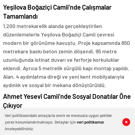
Yeşilova Boğaziçi Camii’nde Çalışmalar
Tamamlandı
1.200 metrekarelik alanda gerçekleştirilen
düzenlemelerle Yeşilova Boğaziçi Camii çevresi
modern bir görünüme kavuştu. Proje kapsamında 650
metrekare baskı beton zemin döşendi, 95 metre
uzunluğunda istinat duvarı ve ferforje korkuluklar
eklendi. Ayrıca 5 metrelik sürgülü kapı montajı yapıldı.
Alan, 4 aydınlatma direği ve yeni kent mobilyalarıyla
aydınlık ve sosyal bir mekana dönüştürüldü.
Ahmet Yesevî Camii’nde Sosyal Donatılar Öne
Çıkıyor
2.250 metrekarelik alanda yapılan düzenlemelerle
Veri politikasındaki amaçlarla sınırlı ve mevzuata uygun şekilde
çerez konumlandırmaktayız. Detaylar için
veri politikamızı
0
0
0
0
0
0
0
0
0
0
0
0
0
0
0
0
0
0
Ahmet Yesevî Camii çevresi, çocuk oyun alanı ve
inceleyebilirsiniz.
yürüyüş yolu gibi sosyal donatılarla zenginleştirildi.