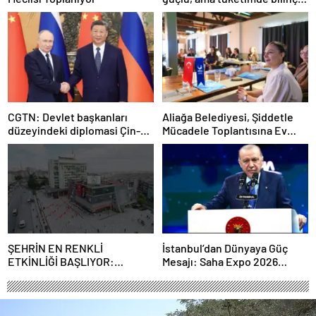
şart”
CGTN: Devlet başkanları
Aliağa Belediyesi, Şiddetle
düzeyindeki diplomasi Çin-
Mücadele Toplantısına Ev
Rusya arasındaki büyüyen
Sahipliği Yaptı
ortaklığı güçlendiriyor
ŞEHRİN EN RENKLİ
İstanbul’dan Dünyaya Güç
ETKİNLİĞİ BAŞLIYOR:
Mesajı: Saha Expo 2026
“SOKAK STİLİ GRAFFİTİ
Rekorlarla Kapılarını Kapattı
FESTİVALİ” HEYECANI
GAZİOSMANPAŞA’DA
YAŞANACAK