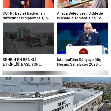
CGTN: Devlet başkanları
Aliağa Belediyesi, Şiddetle
düzeyindeki diplomasi Çin-
Mücadele Toplantısına Ev
Rusya arasındaki büyüyen
Sahipliği Yaptı
ortaklığı güçlendiriyor
ŞEHRİN EN RENKLİ
İstanbul’dan Dünyaya Güç
ETKİNLİĞİ BAŞLIYOR:
Mesajı: Saha Expo 2026
“SOKAK STİLİ GRAFFİTİ
Rekorlarla Kapılarını Kapattı
FESTİVALİ” HEYECANI
GAZİOSMANPAŞA’DA
YAŞANACAK