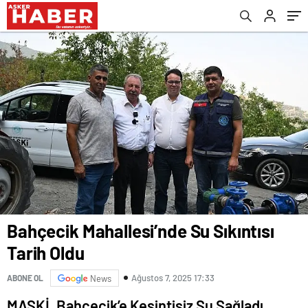
Bahçecik Mahallesi’nde Su Sıkıntısı
Tarih Oldu
Ağustos 7, 2025 17:33
ABONE OL
News
MASKİ, Bahçecik’e Kesintisiz Su Sağladı