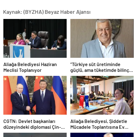
Kaynak: (BYZHA) Beyaz Haber Ajansı
Aliağa Belediyesi Haziran
“Türkiye süt üretiminde
Meclisi Toplanıyor
güçlü, ama tüketimde bilinç
şart”
CGTN: Devlet başkanları
Aliağa Belediyesi, Şiddetle
düzeyindeki diplomasi Çin-
Mücadele Toplantısına Ev
Rusya arasındaki büyüyen
Sahipliği Yaptı