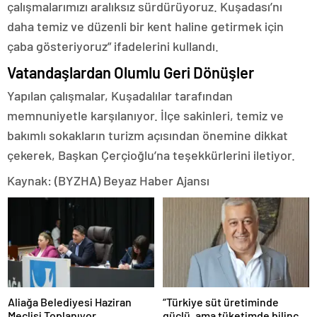
çalışmalarımızı aralıksız sürdürüyoruz. Kuşadası’nı
daha temiz ve düzenli bir kent haline getirmek için
çaba gösteriyoruz” ifadelerini kullandı.
Vatandaşlardan Olumlu Geri Dönüşler
Yapılan çalışmalar, Kuşadalılar tarafından
memnuniyetle karşılanıyor. İlçe sakinleri, temiz ve
bakımlı sokakların turizm açısından önemine dikkat
çekerek, Başkan Çerçioğlu’na teşekkürlerini iletiyor.
Kaynak: (BYZHA) Beyaz Haber Ajansı
Aliağa Belediyesi Haziran
“Türkiye süt üretiminde
Meclisi Toplanıyor
güçlü, ama tüketimde bilinç