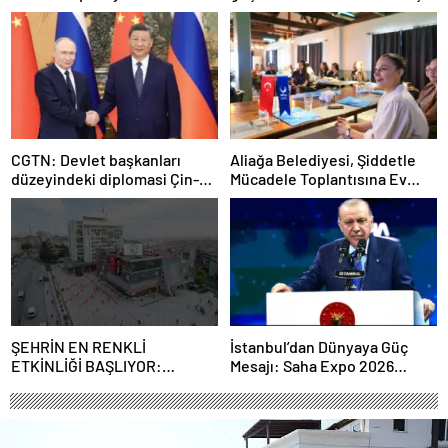
şart”
CGTN: Devlet başkanları
Aliağa Belediyesi, Şiddetle
düzeyindeki diplomasi Çin-
Mücadele Toplantısına Ev
Rusya arasındaki büyüyen
Sahipliği Yaptı
ortaklığı güçlendiriyor
ŞEHRİN EN RENKLİ
İstanbul’dan Dünyaya Güç
ETKİNLİĞİ BAŞLIYOR:
Mesajı: Saha Expo 2026
“SOKAK STİLİ GRAFFİTİ
Rekorlarla Kapılarını Kapattı
FESTİVALİ” HEYECANI
GAZİOSMANPAŞA’DA
YAŞANACAK