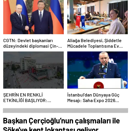
CGTN: Devlet başkanları
Aliağa Belediyesi, Şiddetle
düzeyindeki diplomasi Çin-
Mücadele Toplantısına Ev
Rusya arasındaki büyüyen
Sahipliği Yaptı
ortaklığı güçlendiriyor
ŞEHRİN EN RENKLİ
İstanbul’dan Dünyaya Güç
ETKİNLİĞİ BAŞLIYOR:
Mesajı: Saha Expo 2026
“SOKAK STİLİ GRAFFİTİ
Rekorlarla Kapılarını Kapattı
FESTİVALİ” HEYECANI
GAZİOSMANPAŞA’DA
Başkan Çerçioğlu’nun çalışmaları ile
YAŞANACAK
Söke’ye kent lokantası geliyor