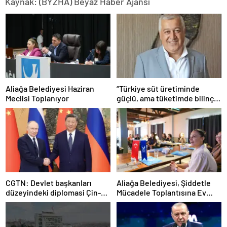
Kaynak: (BYZHA) Beyaz Haber Ajansı
Aliağa Belediyesi Haziran
“Türkiye süt üretiminde
Meclisi Toplanıyor
güçlü, ama tüketimde bilinç
şart”
CGTN: Devlet başkanları
Aliağa Belediyesi, Şiddetle
düzeyindeki diplomasi Çin-
Mücadele Toplantısına Ev
Rusya arasındaki büyüyen
Sahipliği Yaptı
ortaklığı güçlendiriyor