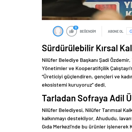
0
BEĞENDİM
ABONE OL
Sürdürülebilir Kırsal K
Nilüfer Belediye Başkanı Şadi Özdemir, T
Yönetimler ve Kooperatifçilik Çalıştayı’
“Üreticiyi güçlendiren, gençleri ve kadı
ekosistemi kuruyoruz” dedi.
Tarladan Sofraya Adil 
Nilüfer Belediyesi, Nilüfer Tarımsal Kal
kalkınmayı destekliyor. Ahududu, lavant
Gıda Merkezi’nde bu ürünler işlenerek K