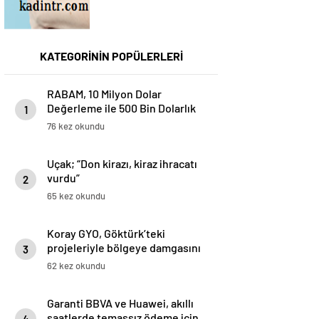
KATEGORİNİN POPÜLERLERİ
RABAM, 10 Milyon Dolar
Değerleme ile 500 Bin Dolarlık
1
Yatırım Aldı
76 kez okundu
Uçak; “Don kirazı, kiraz ihracatı
vurdu”
2
65 kez okundu
Koray GYO, Göktürk’teki
projeleriyle bölgeye damgasını
3
vuruyor
62 kez okundu
Garanti BBVA ve Huawei, akıllı
saatlerde temassız ödeme için