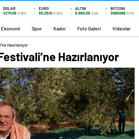
DOLAR
EURO
ALTIN
BITCOIN
47,7436
55,2510
6.660,55
3095085
0.18%
0.32%
2,59
0.7%
Ekonomi
Spor
Kadın
Foto Galeri
Videolar
i’ne Hazırlanıyor
Festivali’ne Hazırlanıyor