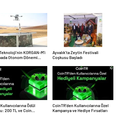
 Teknoloji’nin KORGAN-M’i
Ayvalık’ta Zeytin Festivali
ada Otonom Dönemi
Coşkusu Başladı
yor
Kullanıcılarına Ödül
CoinTR’den Kullanıcılarına Özel
u: 200 TL ve Coin
Kampanya ve Hediye Fırsatları
eri