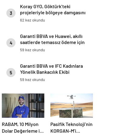
Koray GYO, Göktürk’teki
projeleriyle bölgeye damgasını
3
vuruyor
62 kez okundu
Garanti BBVA ve Huawei, akıllı
saatlerde temassız ödeme için
4
iş birliği yaptı: Huawei WATCH
59 kez okundu
5’te Temassız Ödemenin Adresi
BonusFlaş
Garanti BBVA ve IFC Kadınlara
Yönelik Bankacılık Ekibi
5
Kadınların Güçlenmesi İçin
59 kez okundu
İstanbul’da Buluştu
RABAM, 10 Milyon
Pasifik Teknoloji’nin
Dolar Değerleme ile
KORGAN-M’i