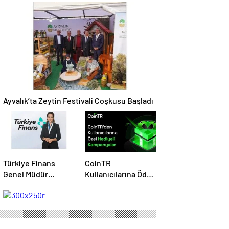
500 Bin Dolarlık
Savunmada Otonom
Yatırım Aldı
Dönemi Başlatıyor
Ayvalık’ta Zeytin Festivali Coşkusu Başladı
Türkiye Finans
CoinTR
Genel Müdür
Kullanıcılarına Ödül
Vekilliğine Müge
Yağmuru: 200 TL ve
Öner Atandı
Coin Hediyeleri