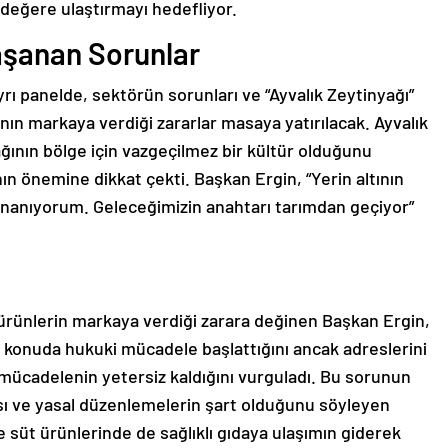
i değere ulaştırmayı hedefliyor.
Yaşanan Sorunlar
ı panelde, sektörün sorunları ve “Ayvalık Zeytinyağı”
rının markaya verdiği zararlar masaya yatırılacak. Ayvalık
ğının bölge için vazgeçilmez bir kültür olduğunu
ın önemine dikkat çekti. Başkan Ergin, “Yerin altının
inanıyorum. Geleceğimizin anahtarı tarımdan geçiyor”
li ürünlerin markaya verdiği zarara değinen Başkan Ergin,
u konuda hukuki mücadele başlattığını ancak adreslerini
l mücadelenin yetersiz kaldığını vurguladı. Bu sorunun
sı ve yasal düzenlemelerin şart olduğunu söyleyen
e süt ürünlerinde de sağlıklı gıdaya ulaşımın giderek