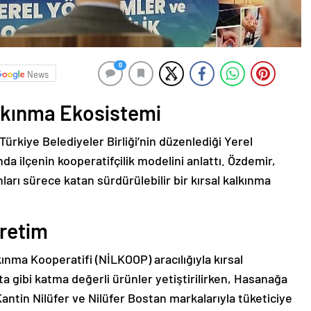
0
News
alkınma Ekosistemi
ürkiye Belediyeler Birliği’nin düzenlediği Yerel
nda ilçenin kooperatifçilik modelini anlattı. Özdemir,
nları sürece katan sürdürülebilir bir kırsal kalkınma
Üretim
kınma Kooperatifi (NİLKOOP) aracılığıyla kırsal
a gibi katma değerli ürünler yetiştirilirken, Hasanağa
antin Nilüfer ve Nilüfer Bostan markalarıyla tüketiciye