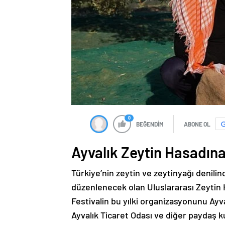
0
BEĞENDİM
ABONE OL
Ayvalık Zeytin Hasadına
Türkiye’nin zeytin ve zeytinyağı denilinc
düzenlenecek olan Uluslararası Zeytin H
Festivalin bu yılki organizasyonunu Ayva
Ayvalık Ticaret Odası ve diğer paydaş k