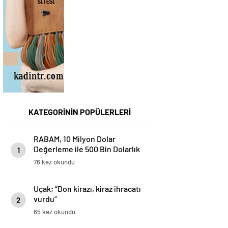
KATEGORİNİN POPÜLERLERİ
RABAM, 10 Milyon Dolar
Değerleme ile 500 Bin Dolarlık
1
Yatırım Aldı
76 kez okundu
Uçak; “Don kirazı, kiraz ihracatı
vurdu”
2
65 kez okundu