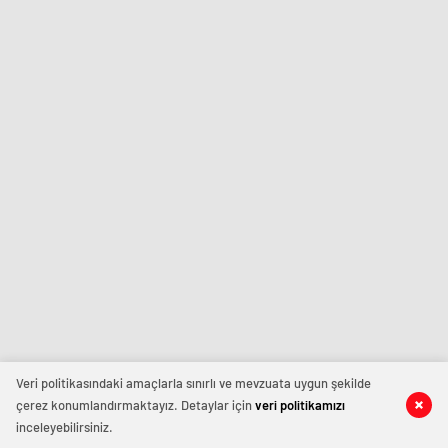
Veri politikasındaki amaçlarla sınırlı ve mevzuata uygun şekilde
çerez konumlandırmaktayız. Detaylar için
veri politikamızı
inceleyebilirsiniz.