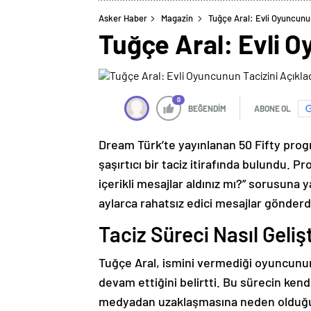
Asker Haber
Magazin
Tuğçe Aral: Evli Oyuncunun
Tuğçe Aral: Evli O
0
BEĞENDİM
ABONE OL
Dream Türk’te yayınlanan 50 Fifty pro
şaşırtıcı bir taciz itirafında bulundu. 
içerikli mesajlar aldınız mı?” sorusuna 
aylarca rahatsız edici mesajlar gönderdi
Taciz Süreci Nasıl Geliş
Tuğçe Aral, ismini vermediği oyuncunu
devam ettiğini belirtti. Bu sürecin kendi
medyadan uzaklaşmasına neden olduğun