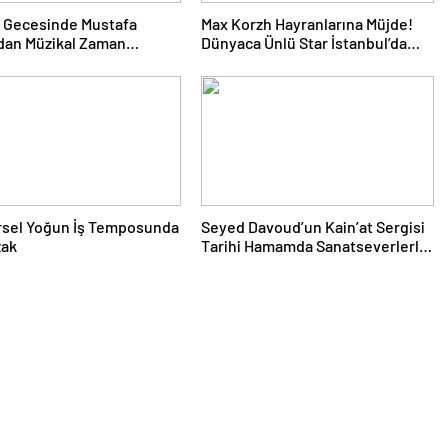
 Gecesinde Mustafa
Max Korzh Hayranlarına Müjde!
dan Müzikal Zaman
Dünyaca Ünlü Star İstanbul’da
uğu
Canlı Performansla Hayranlarıyla
Buluşuyor
rsel Yoğun İş Temposunda
Seyed Davoud’un Kain’at Sergisi
zak
Tarihi Hamamda Sanatseverlerle
Buluştu