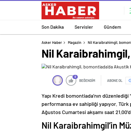
Son Dakika
Servisler
Gündem
Asker Haber
Magazin
Nil Karaibrahimgil, bomon
Nil Karaibrahimgi
0
BEĞENDİM
ABONE OL
Yapı Kredi bomontiada’nın düzenlediği “
performansa ev sahipliği yapıyor. Türk 
Ağustos Cumartesi akşamı saat 21.00’d
Nil Karaibrahimgil’in Mü