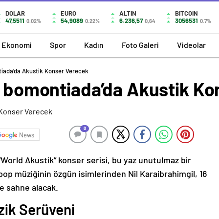
DOLAR
EURO
ALTIN
BITCOIN
47,5511
54,9089
6.236,57
3056531
0.02%
0.22%
0,64
0.7%
Ekonomi
Spor
Kadın
Foto Galeri
Videolar
tiada’da Akustik Konser Verecek
l, bomontiada’da Akustik K
0
News
World Akustik” konser serisi, bu yaz unutulmaz bir
pop müziğinin özgün isimlerinden Nil Karaibrahimgil, 16
e sahne alacak.
zik Serüveni