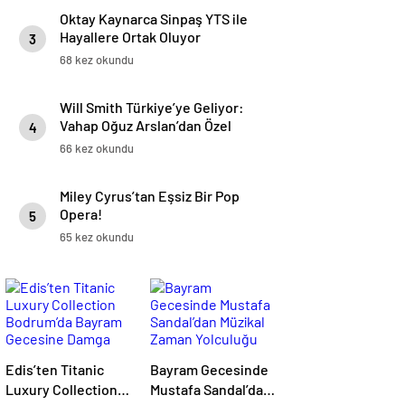
Oktay Kaynarca Sinpaş YTS ile
Hayallere Ortak Oluyor
3
68 kez okundu
Will Smith Türkiye’ye Geliyor:
Vahap Oğuz Arslan’dan Özel
4
Davet
66 kez okundu
Miley Cyrus’tan Eşsiz Bir Pop
Opera!
5
65 kez okundu
Edis’ten Titanic
Bayram Gecesinde
Luxury Collection
Mustafa Sandal’dan