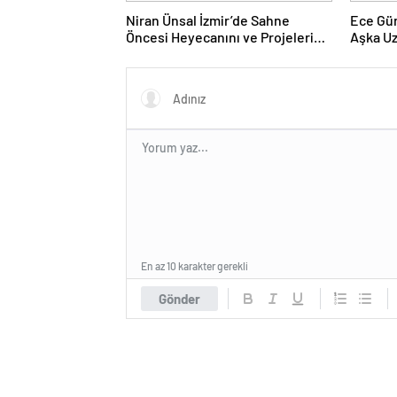
Niran Ünsal İzmir’de Sahne
Ece Gü
Öncesi Heyecanını ve Projelerini
Aşka U
Anlattı
En az 10 karakter gerekli
Gönder