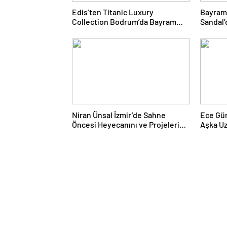
Edis’ten Titanic Luxury
Bayram
Collection Bodrum’da Bayram
Sandal’
Gecesine Damga Vuran
Yolcul
Performans
Niran Ünsal İzmir’de Sahne
Ece Gü
Öncesi Heyecanını ve Projelerini
Aşka U
Anlattı