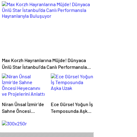
Bodrum’da Bayram
Müzikal Zaman
Gecesine Damga
Yolculuğu
Vuran Performans
Max Korzh Hayranlarına Müjde! Dünyaca
Ünlü Star İstanbul’da Canlı Performansla
Hayranlarıyla Buluşuyor
Niran Ünsal İzmir’de
Ece Gürsel Yoğun İş
Sahne Öncesi
Temposunda Aşka
Heyecanını ve
Uzak
Projelerini Anlattı