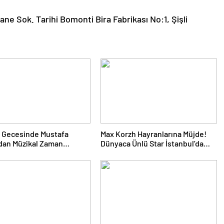
ne Sok. Tarihi Bomonti Bira Fabrikası No:1, Şişli
 Gecesinde Mustafa
Max Korzh Hayranlarına Müjde!
dan Müzikal Zaman
Dünyaca Ünlü Star İstanbul’da
uğu
Canlı Performansla Hayranlarıyla
Buluşuyor