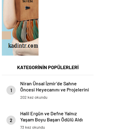
KATEGORİNİN POPÜLERLERİ
Niran Ünsal İzmir’de Sahne
Öncesi Heyecanını ve Projelerini
1
Anlattı
202 kez okundu
Halil Ergün ve Defne Yalnız
Yaşam Boyu Başarı Ödülü Aldı
2
73 kez okundu