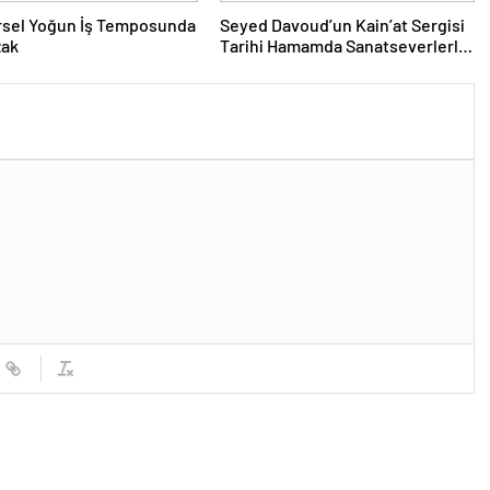
rsel Yoğun İş Temposunda
Seyed Davoud’un Kain’at Sergisi
zak
Tarihi Hamamda Sanatseverlerle
Buluştu