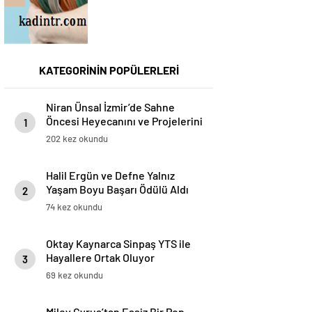
KATEGORİNİN POPÜLERLERİ
Niran Ünsal İzmir’de Sahne
Öncesi Heyecanını ve Projelerini
1
Anlattı
202 kez okundu
Halil Ergün ve Defne Yalnız
Yaşam Boyu Başarı Ödülü Aldı
2
74 kez okundu
Oktay Kaynarca Sinpaş YTS ile
Hayallere Ortak Oluyor
3
69 kez okundu
Miley Cyrus’tan Eşsiz Bir Pop