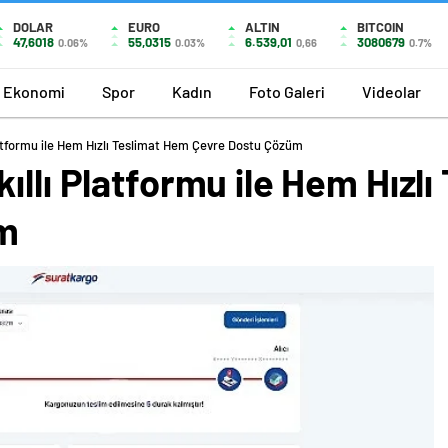
DOLAR
EURO
ALTIN
BITCOIN
47,6018
55,0315
6.539,01
3080679
0.06%
0.03%
0,66
0.7%
Ekonomi
Spor
Kadın
Foto Galeri
Videolar
latformu ile Hem Hızlı Teslimat Hem Çevre Dostu Çözüm
ıllı Platformu ile Hem Hızl
m