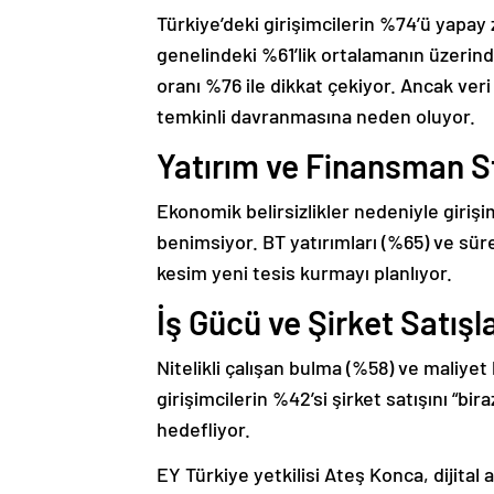
Türkiye’deki girişimcilerin %74’ü yapay 
genelindeki %61’lik ortalamanın üzerinde
oranı %76 ile dikkat çekiyor. Ancak veri 
temkinli davranmasına neden oluyor.
Yatırım ve Finansman St
Ekonomik belirsizlikler nedeniyle giriş
benimsiyor. BT yatırımları (%65) ve sü
kesim yeni tesis kurmayı planlıyor.
İş Gücü ve Şirket Satışla
Nitelikli çalışan bulma (%58) ve maliyet
girişimcilerin %42’si şirket satışını “bi
hedefliyor.
EY Türkiye yetkilisi Ateş Konca, dijita