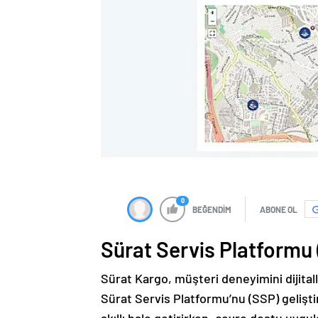
0
BEĞENDİM
ABONE OL
Sürat Servis Platformu
Sürat Kargo, müşteri deneyimini dijital
Sürat Servis Platformu’nu (SSP) gelişti
akıllı hale getirirken, çevre dostu uygu