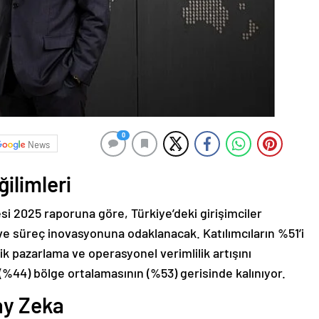
0
News
ğilimleri
esi 2025 raporuna göre, Türkiye’deki girişimciler
süreç inovasyonuna odaklanacak. Katılımcıların %51’i
jik pazarlama ve operasyonel verimlilik artışını
%44) bölge ortalamasının (%53) gerisinde kalınıyor.
ay Zeka