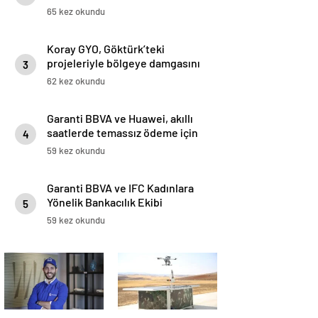
65 kez okundu
Koray GYO, Göktürk’teki
projeleriyle bölgeye damgasını
3
vuruyor
62 kez okundu
Garanti BBVA ve Huawei, akıllı
saatlerde temassız ödeme için
4
iş birliği yaptı: Huawei WATCH
59 kez okundu
5’te Temassız Ödemenin Adresi
BonusFlaş
Garanti BBVA ve IFC Kadınlara
Yönelik Bankacılık Ekibi
5
Kadınların Güçlenmesi İçin
59 kez okundu
İstanbul’da Buluştu