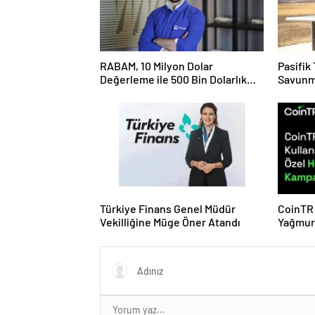
RABAM, 10 Milyon Dolar
Pasifik
Değerleme ile 500 Bin Dolarlık
Savunm
Yatırım Aldı
Başlatı
Türkiye Finans Genel Müdür
CoinTR 
Vekilliğine Müge Öner Atandı
Yağmur
Hediyel