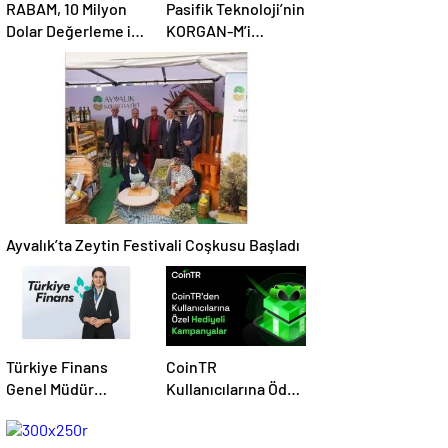
RABAM, 10 Milyon
Pasifik Teknoloji’nin
Dolar Değerleme ile
KORGAN-M’i
500 Bin Dolarlık
Savunmada Otonom
Yatırım Aldı
Dönemi Başlatıyor
Ayvalık’ta Zeytin Festivali Coşkusu Başladı
Türkiye Finans
CoinTR
Genel Müdür
Kullanıcılarına Ödül
Vekilliğine Müge
Yağmuru: 200 TL ve
Öner Atandı
Coin Hediyeleri