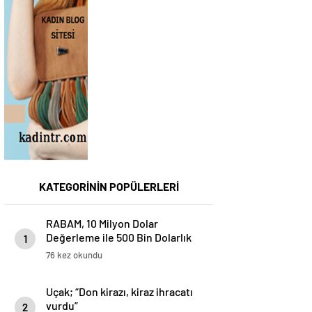
KATEGORİNİN POPÜLERLERİ
RABAM, 10 Milyon Dolar
Değerleme ile 500 Bin Dolarlık
1
Yatırım Aldı
76 kez okundu
Uçak; “Don kirazı, kiraz ihracatı
vurdu”
2