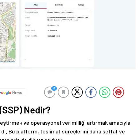
0
News
 (SSP) Nedir?
leştirmek ve operasyonel verimliliği artırmak amacıyla
rdi. Bu platform, teslimat süreçlerini daha şeffaf ve
lamalarla da dikkat çekiyor.