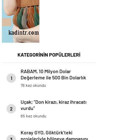
KATEGORİNİN POPÜLERLERİ
RABAM, 10 Milyon Dolar
Değerleme ile 500 Bin Dolarlık
1
Yatırım Aldı
76 kez okundu
Uçak; “Don kirazı, kiraz ihracatı
vurdu”
2
65 kez okundu
Koray GYO, Göktürk’teki
projeleriyle bölgeye damgasını
3