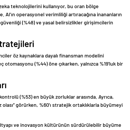
zeka teknolojilerini kullanıyor, bu oran bölge
. AI’ın operasyonel verimliliği artıracağına inananların
güvenliği (%48) ve yasal belirsizlikler girişimcilerin
ratejileri
imciler öz kaynaklara dayalı finansman modelini
reç otomasyonu (%44) öne çıkarken, yalnızca %19’luk bir
rı
 kontrolü (%53) en büyük zorluklar arasında. Ayrıca,
raz olası” görürken, %60’ı stratejik ortaklıklarla büyümeyi
l altyapı ve inovasyon kültürünün sürdürülebilir büyüme