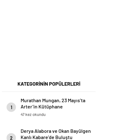
KATEGORİNİN POPÜLERLERİ
Murathan Mungan, 23 Mayıs’ta
Arter’in Kütüphane
1
Söyleşileri’ne Konuk Oluyor!
47 kez okundu
Derya Alabora ve Okan Bayülgen
Kanlı Kabare’de Buluştu
2