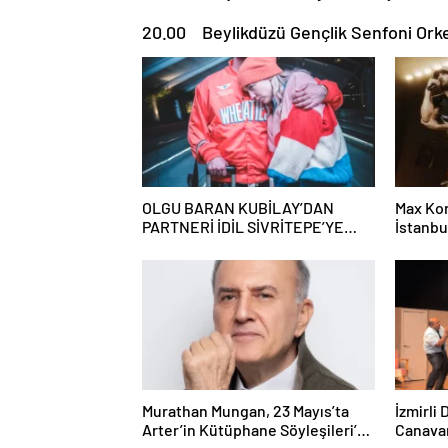
20.00 Beylikdüzü Gençlik Senfoni Orkest
OLGU BARAN KUBİLAY’DAN
Max Kor
PARTNERİ İDİL SİVRİTEPE’YE
İstanbu
ÖVGÜ DOLU SÖZLER!
Murathan Mungan, 23 Mayıs’ta
İzmirli
Arter’in Kütüphane Söyleşileri’ne
Canavar