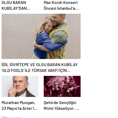
OLGU BARAN
Max Korzh Konseri
KUBİLAY’DAN
Öncesi İstanbul’a
PARTNERİ İDİL
Rus Akını:
SİVRİTEPE’YE ÖVGÜ
DOLU SÖZLER!
İDİL SİVRİTEPE VE OLGU BARAN KUBİLAY
‘OLD FOOLS’ İLE TÜRSAK VAKFI İÇİN
SAHNEDE!
Murathan Mungan,
Şehirde Gençliğin
23 Mayıs’ta Arter’in
Ritmi Yükseliyor: 2.
Kütüphane
İstanbul Gençlik