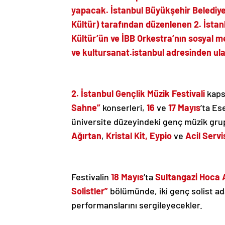
yapacak. İstanbul Büyükşehir Belediyesi
Kültür) tarafından düzenlenen 2. İstanbul
Kültür’ün
ve İBB Orkestra’nın sosyal 
ve
kultursanat.istanbul
adresinden ulaş
2. İstanbul Gençlik Müzik Festivali
kap
Sahne”
konserleri,
16
ve
17
Mayıs
’ta Es
üniversite düzeyindeki genç müzik gru
Ağırtan
,
Kristal Kit, Eypio
ve
Acil Servi
Festivalin
18
Mayıs
’ta
Sultangazi Hoca
Solistler”
bölümünde, iki genç solist a
performanslarını sergileyecekler.