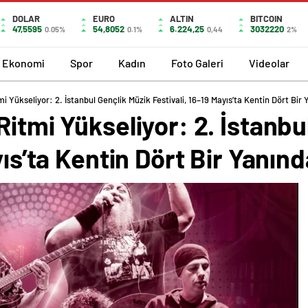
DOLAR
EURO
ALTIN
BITCOIN
47,5595
54,8052
6.224,25
3032220
0.05%
0.1%
0,44
2%
Ekonomi
Spor
Kadın
Foto Galeri
Videolar
i Yükseliyor: 2. İstanbul Gençlik Müzik Festivali, 16–19 Mayıs’ta Kentin Dört Bir 
Ritmi Yükseliyor: 2. İstanbu
yıs’ta Kentin Dört Bir Yanınd