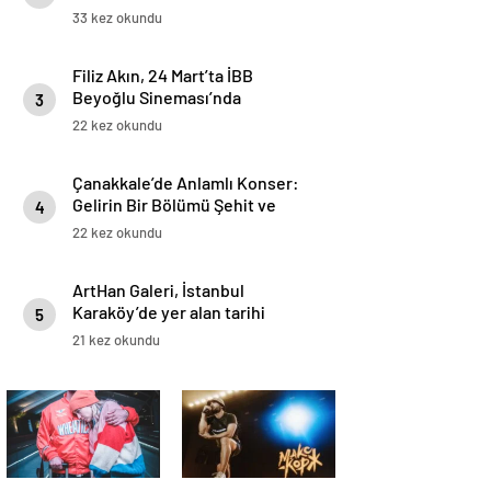
33 kez okundu
Filiz Akın, 24 Mart’ta İBB
Beyoğlu Sineması’nda
3
Düzenlenen Özel Bir Programla
22 kez okundu
Anılıyor
Çanakkale’de Anlamlı Konser:
Gelirin Bir Bölümü Şehit ve
4
Gaziler Derneği’ne Bağışlanacak
22 kez okundu
ArtHan Galeri, İstanbul
Karaköy’de yer alan tarihi
5
Kurşunlu Han’da Seden
21 kez okundu
Erşen’in Martini Etkisi’ne ev
sahipliği yapıyor.