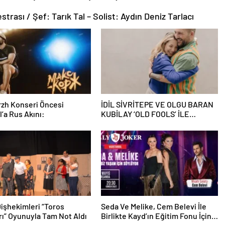
rası / Şef: Tarık Tal – Solist: Aydın Deniz Tarlacı
zh Konseri Öncesi
İDİL SİVRİTEPE VE OLGU BARAN
l’a Rus Akını:
KUBİLAY ‘OLD FOOLS’ İLE
TÜRSAK VAKFI İÇİN SAHNEDE!
 Dişhekimleri “Toros
Seda Ve Melike, Cem Belevi İle
ı” Oyunuyla Tam Not Aldı
Birlikte Kayd’ın Eğitim Fonu İçin