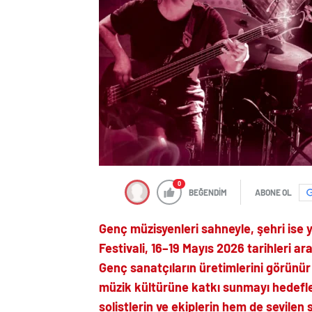
0
BEĞENDİM
ABONE OL
Genç müzisyenleri sahneyle, şehri ise y
Festivali, 16–19 Mayıs 2026 tarihleri a
Genç sanatçıların üretimlerini görünür
müzik kültürüne katkı sunmayı hedefl
solistlerin ve ekiplerin hem de sevilen 