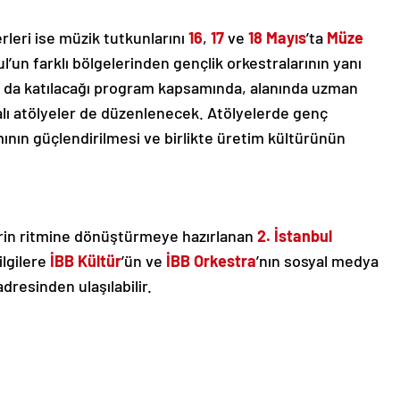
rleri ise müzik tutkunlarını
16
,
17
ve
18 Mayıs
’ta
Müze
ul’un farklı bölgelerinden gençlik orkestralarının yanı
n da katılacağı program kapsamında, alanında uzman
lı atölyeler de düzenlenecek. Atölyelerde genç
nın güçlendirilmesi ve birlikte üretim kültürünün
ehrin ritmine dönüştürmeye hazırlanan
2. İstanbul
bilgilere
İBB Kültür
’ün ve
İBB Orkestra
’nın sosyal medya
dresinden ulaşılabilir.