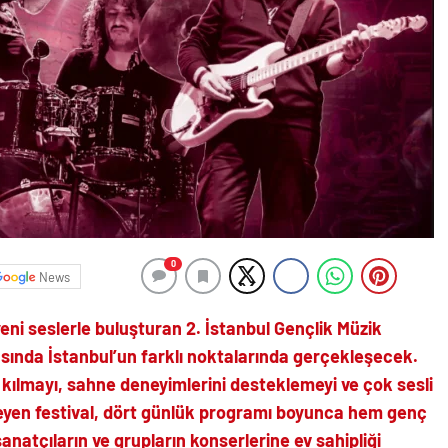
0
News
eni seslerle buluşturan 2. İstanbul Gençlik Müzik
rasında İstanbul’un farklı noktalarında gerçekleşecek.
 kılmayı, sahne deneyimlerini desteklemeyi ve çok sesli
eyen festival, dört günlük programı boyunca hem genç
sanatçıların ve grupların konserlerine ev sahipliği