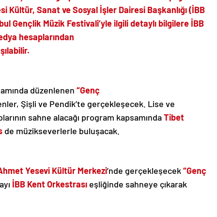
 Kültür, Sanat ve Sosyal İşler Dairesi Başkanlığı (İBB
 Gençlik Müzik Festivali’yle ilgili detaylı bilgilere İBB
medya hesaplarından
ılabilir.
samında düzenlenen
“Genç
enler, Şişli ve Pendik’te gerçekleşecek. Lise ve
plarının sahne alacağı program kapsamında
Tibet
s
de müzikseverlerle buluşacak.
 Ahmet
Yesevi Kültür Merkezi
’nde gerçekleşecek
“Genç
dayı
İBB Kent Orkestrası
eşliğinde sahneye çıkarak