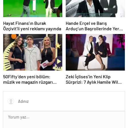
Hayat Finans’ın Burak
Hande Erçel ve Barış
Özçivit’li yeni reklamı yayında
Arduç’un Başrollerinde Yer
Aldığı ‘Aşkı Hatırla’ Dizisinin
Tüm Bölümleri Şimdi
Disney+’ta Yayında!
50Fifty’den yeni bölüm:
Zeki İçlises’in Yeni Klip
müzik ve magazin rüzgarı
Sürprizi: 7 Aylık Hamile Wilma
Kıbrıs’tan esecek
Elles Kamera Karşısında!