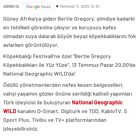
Temmuz 11, 2025 12:31
ABONE OL
News
Güney Afrika’ya giden Bertie Gregory, şimdiye kadarki
en tehlikeli görevine çıkıyor ve koruyucu kafes
olmadan suya dalarak büyük beyaz köpekbalıklarını fok
avlarken görüntülüyor.
Köpekbalığı Festivali’ne özel “Bertie Gregory
Köpekbalıkları ile Yüz Yüze”, 13 Temmuz Pazar 20.00’de
National Geographic WILD’da!
Ödüllü yönetmenlerden nefes kesen belgeselleri,
vahşi yaşamın gözler önüne serildiği kaliteli yapımları
Türk izleyicisi ile buluşturan
National Geographic
WILD
kanalını D-Smart, Digiturk ve TOD, KabloTV, S
Sport Plus, Tivibu ve TV+ platformlarından
izleyebilirsiniz.