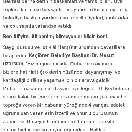
Bektaşi derneklerinin başkanları ve temsilcileri, sivil
toplum kuruluşu başkanları ve yönetim kurulu üyeleri,
belediye başkan yardımcıları, meclis üyeleri, muhtarlar
ve çok sayıda vatandaş katıldı.
Ben Ali’yim, Ali benim; bilmeyenler bilsin beni
Saygı duruşu ve İstiklâl Marşı’nın ardından davetlilere
hitap eden
Keçiören Belediye Başkanı Dr. Mesut
Özarslan,
“Biz bugün burada, Muharrem ayımızın
bizlere hatırlattığı o derin hüzünde, dayanışmayı ve
kardeşliği birlikte yaşamak için bir araya geldik.
Muharrem, sadece bir takvim ayı değildir. O, Kerbela’da
susuz kalan bir çocuğun gözünden düşen yaş, evladını
toprağa veren bir babanın yüreğindeki yangın, adalet
uğruna can verenlerin izzetli ve onurlu duruşunun
adıdır. Hz. Hüseyin Efendimiz ve beraberindekiler
zulme hiçbir zaman boyun eğmediler. Hakkın,