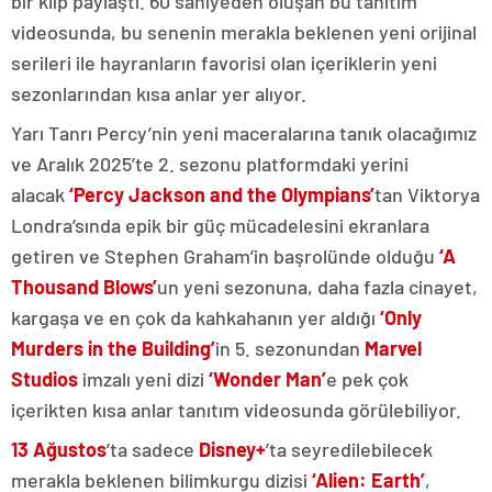
bir klip paylaştı. 60 saniyeden oluşan bu tanıtım
videosunda, bu senenin merakla beklenen yeni orijinal
serileri ile hayranların favorisi olan içeriklerin yeni
sezonlarından kısa anlar yer alıyor.
Yarı Tanrı Percy’nin yeni maceralarına tanık olacağımız
ve Aralık 2025’te 2. sezonu platformdaki yerini
alacak
‘Percy Jackson and the Olympians’
tan Viktorya
Londra’sında epik bir güç mücadelesini ekranlara
getiren ve Stephen Graham’in başrolünde olduğu
‘A
Thousand Blows’
un yeni sezonuna, daha fazla cinayet,
kargaşa ve en çok da kahkahanın yer aldığı
‘Only
Murders in the Building’
in 5. sezonundan
Marvel
Studios
imzalı yeni dizi
‘Wonder Man’
e pek çok
içerikten kısa anlar tanıtım videosunda görülebiliyor.
13 Ağustos
’ta sadece
Disney+
’ta seyredilebilecek
merakla beklenen bilimkurgu dizisi
‘Alien: Earth’
,