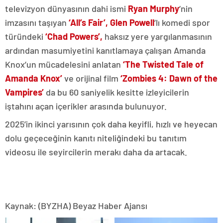
televizyon dünyasının dahi ismi
Ryan Murphy
’nin
imzasını taşıyan
‘All’s Fair’, Glen Powell
’lı komedi spor
türündeki
‘Chad Powers’,
haksız yere yargılanmasının
ardından masumiyetini kanıtlamaya çalışan Amanda
Knox’un mücadelesini anlatan
‘The Twisted Tale of
Amanda Knox’
ve orijinal film
‘Zombies 4: Dawn of the
Vampires’
da bu 60 saniyelik kesitte izleyicilerin
iştahını açan içerikler arasında bulunuyor.
2025’in ikinci yarısının çok daha keyifli, hızlı ve heyecan
dolu geçeceğinin kanıtı niteliğindeki bu tanıtım
videosu ile seyircilerin merakı daha da artacak.
Kaynak: (BYZHA) Beyaz Haber Ajansı