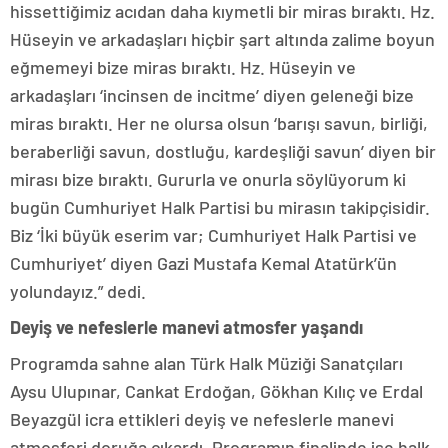
hissettiğimiz acıdan daha kıymetli bir miras bıraktı. Hz.
Hüseyin ve arkadaşları hiçbir şart altında zalime boyun
eğmemeyi bize miras bıraktı. Hz. Hüseyin ve
arkadaşları ‘incinsen de incitme’ diyen geleneği bize
miras bıraktı. Her ne olursa olsun ‘barışı savun, birliği,
beraberliği savun, dostluğu, kardeşliği savun’ diyen bir
mirası bize bıraktı. Gururla ve onurla söylüyorum ki
bugün Cumhuriyet Halk Partisi bu mirasın takipçisidir.
Biz ‘İki büyük eserim var; Cumhuriyet Halk Partisi ve
Cumhuriyet’ diyen Gazi Mustafa Kemal Atatürk’ün
yolundayız.” dedi.
Deyiş ve nefeslerle manevi atmosfer yaşandı
Programda sahne alan Türk Halk Müziği Sanatçıları
Aysu Ulupınar, Cankat Erdoğan, Gökhan Kılıç ve Erdal
Beyazgül icra ettikleri deyiş ve nefeslerle manevi
atmosferi doruğa çıkardı. Programın finalinde ise halk