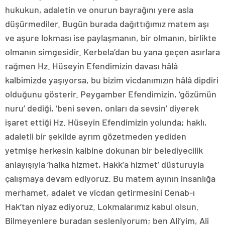
hukukun, adaletin ve onurun bayrağını yere asla
düşürmediler. Bugün burada dağıttığımız matem aşı
ve aşure lokması ise paylaşmanın, bir olmanın, birlikte
olmanın simgesidir. Kerbela’dan bu yana geçen asırlara
rağmen Hz. Hüseyin Efendimizin davası hâlâ
kalbimizde yaşıyorsa, bu bizim vicdanımızın hâlâ dipdiri
olduğunu gösterir. Peygamber Efendimizin, ‘gözümün
nuru’ dediği, ‘beni seven, onları da sevsin’ diyerek
işaret ettiği Hz. Hüseyin Efendimizin yolunda; haklı,
adaletli bir şekilde ayrım gözetmeden yediden
yetmişe herkesin kalbine dokunan bir belediyecilik
anlayışıyla ‘halka hizmet, Hakk’a hizmet’ düsturuyla
çalışmaya devam ediyoruz. Bu matem ayının insanlığa
merhamet, adalet ve vicdan getirmesini Cenab-ı
Hak’tan niyaz ediyoruz. Lokmalarımız kabul olsun.
Bilmeyenlere buradan sesleniyorum; ben Ali’yim, Ali