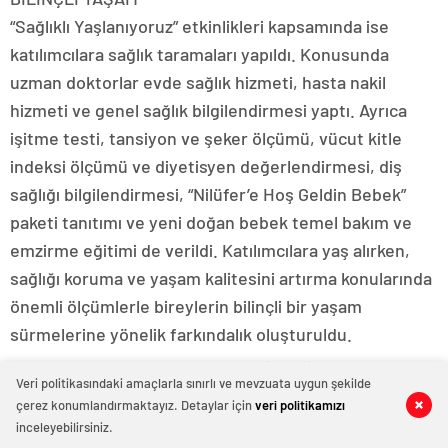
“Sağlıklı Yaşlanıyoruz” etkinlikleri kapsamında ise
katılımcılara sağlık taramaları yapıldı. Konusunda
uzman doktorlar evde sağlık hizmeti, hasta nakil
hizmeti ve genel sağlık bilgilendirmesi yaptı. Ayrıca
işitme testi, tansiyon ve şeker ölçümü, vücut kitle
indeksi ölçümü ve diyetisyen değerlendirmesi, diş
sağlığı bilgilendirmesi, “Nilüfer’e Hoş Geldin Bebek”
paketi tanıtımı ve yeni doğan bebek temel bakım ve
emzirme eğitimi de verildi. Katılımcılara yaş alırken,
sağlığı koruma ve yaşam kalitesini artırma konularında
önemli ölçümlerle bireylerin bilinçli bir yaşam
sürmelerine yönelik farkındalık oluşturuldu.
KADININ TOPLUMSAL HAYATTAKİ YERİ
Veri politikasındaki amaçlarla sınırlı ve mevzuata uygun şekilde
“Kadının Derdi Ne?” etkinliklerinde ise önemli konular
çerez konumlandırmaktayız. Detaylar için
veri politikamızı
0
0
0
0
0
0
0
0
0
0
0
0
0
0
masaya yatırıldı. Kadına şiddetle mücadele, kadının
inceleyebilirsiniz.