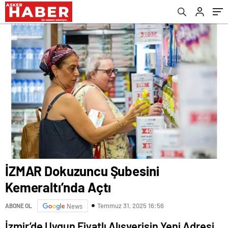
İZMAR Dokuzuncu Şubesini
Kemeraltı’nda Açtı
Temmuz 31, 2025 16:56
ABONE OL
News
İzmir’de Uygun Fiyatlı Alışverişin Yeni Adresi