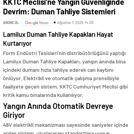
KKTC Meclisi’ne Yangın Güvenliğinde
Devrim: Duman Tahliye Sistemleri
Ağustos 7, 2025 14:03
ABONE OL
News
Lamilux Duman Tahliye Kapakları Hayat
Kurtarıyor
Form Endüstri Tesisleri’nin distribütörlüğünü yaptığı
Lamilux Duman Tahliye Kapakları, yangın anında bina
içindeki dumanı hızla tahliye ederek can kaybını
önlüyor. Elektrikli ve otomatik çalışma prensibiyle
faaliyete geçen sistem, KKTC Cumhuriyet Meclisi gibi
kritik kamu binalarında kullanılıyor.
Yangın Anında Otomatik Devreye
Giriyor
48V elektrikli mekanizması sayesinde saniyeler içinde
açılan sistem, uluslararası standartlara uygun