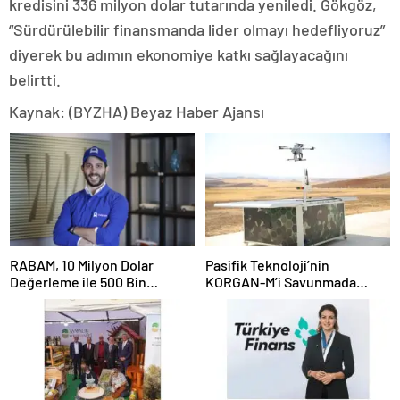
kredisini 336 milyon dolar tutarında yeniledi. Gökgöz,
“Sürdürülebilir finansmanda lider olmayı hedefliyoruz”
diyerek bu adımın ekonomiye katkı sağlayacağını
belirtti.
Kaynak: (BYZHA) Beyaz Haber Ajansı
RABAM, 10 Milyon Dolar
Pasifik Teknoloji’nin
Değerleme ile 500 Bin
KORGAN-M’i Savunmada
Dolarlık Yatırım Aldı
Otonom Dönemi Başlatıyor