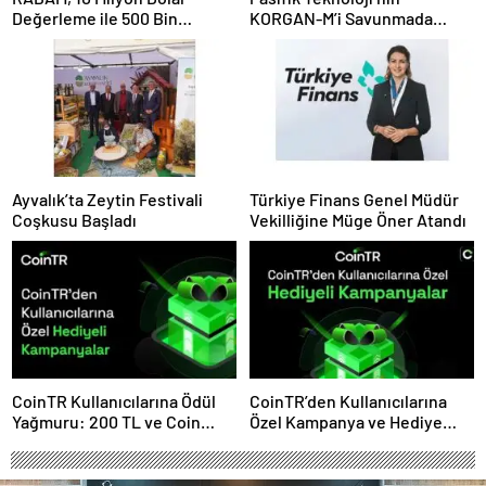
Değerleme ile 500 Bin
KORGAN-M’i Savunmada
Dolarlık Yatırım Aldı
Otonom Dönemi Başlatıyor
Ayvalık’ta Zeytin Festivali
Türkiye Finans Genel Müdür
Coşkusu Başladı
Vekilliğine Müge Öner Atandı
CoinTR Kullanıcılarına Ödül
CoinTR’den Kullanıcılarına
Yağmuru: 200 TL ve Coin
Özel Kampanya ve Hediye
Hediyeleri
Fırsatları