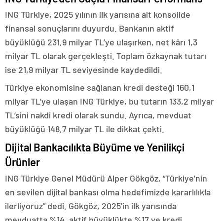
ING Türkiye, 2025 yılının ilk yarısına ait konsolide
finansal sonuçlarını duyurdu. Bankanın aktif
büyüklüğü 231,9 milyar TL’ye ulaşırken, net kârı 1,3
milyar TL olarak gerçekleşti. Toplam özkaynak tutarı
ise 21,9 milyar TL seviyesinde kaydedildi.
Türkiye ekonomisine sağlanan kredi desteği 160,1
milyar TL’ye ulaşan ING Türkiye, bu tutarın 133,2 milyar
TL’sini nakdi kredi olarak sundu. Ayrıca, mevduat
büyüklüğü 148,7 milyar TL ile dikkat çekti.
Dijital Bankacılıkta Büyüme ve Yenilikçi
Ürünler
ING Türkiye Genel Müdürü Alper Gökgöz, “Türkiye’nin
en sevilen dijital bankası olma hedefimizde kararlılıkla
ilerliyoruz” dedi. Gökgöz, 2025’in ilk yarısında
mevduatta %14, aktif büyüklükte %17 ve kredi