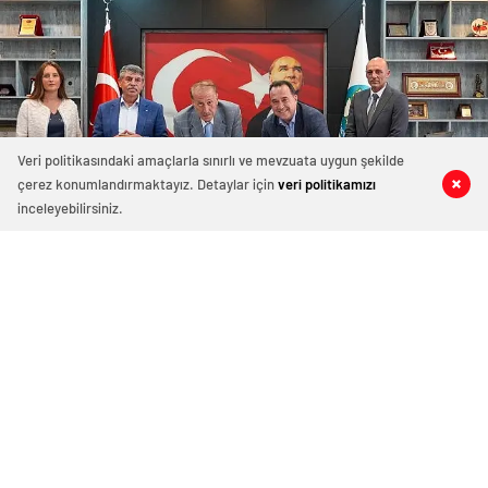
Veri politikasındaki amaçlarla sınırlı ve mevzuata uygun şekilde
çerez konumlandırmaktayız. Detaylar için
veri politikamızı
0
0
0
0
0
0
inceleyebilirsiniz.
Manisa’ya Dev Altyapı Atılımı:
Muradiye Dönüşüyor
Ağustos 7, 2025 14:02
ABONE OL
News
Tarihi Proje İmzalandı
Manisa Büyükşehir Belediyesi ve MASKİ Genel