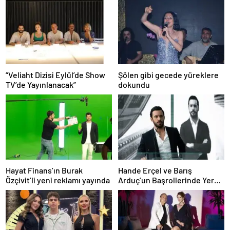
“Veliaht Dizisi Eylül’de Show
Şölen gibi gecede yüreklere
TV’de Yayınlanacak”
dokundu
Hayat Finans’ın Burak
Hande Erçel ve Barış
Özçivit’li yeni reklamı yayında
Arduç’un Başrollerinde Yer
Aldığı ‘Aşkı Hatırla’ Dizisinin
Tüm Bölümleri Şimdi
Disney+’ta Yayında!