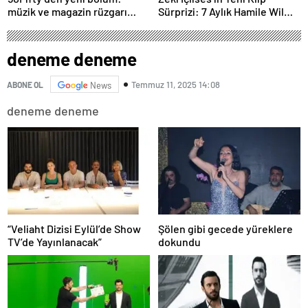
müzik ve magazin rüzgarı
Sürprizi: 7 Aylık Hamile Wilma
Kıbrıs’tan esecek
Elles Kamera Karşısında!
deneme deneme
Temmuz 11, 2025 14:08
ABONE OL
News
deneme deneme
“Veliaht Dizisi Eylül’de Show
Şölen gibi gecede yüreklere
TV’de Yayınlanacak”
dokundu