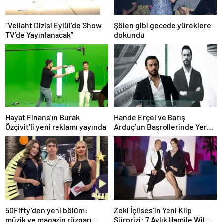
“Veliaht Dizisi Eylül’de Show
Şölen gibi gecede yüreklere
TV’de Yayınlanacak”
dokundu
Hayat Finans’ın Burak
Hande Erçel ve Barış
Özçivit’li yeni reklamı yayında
Arduç’un Başrollerinde Yer
Aldığı ‘Aşkı Hatırla’ Dizisinin
Tüm Bölümleri Şimdi
Disney+’ta Yayında!
50Fifty’den yeni bölüm:
Zeki İçlises’in Yeni Klip
müzik ve magazin rüzgarı
Sürprizi: 7 Aylık Hamile Wilma