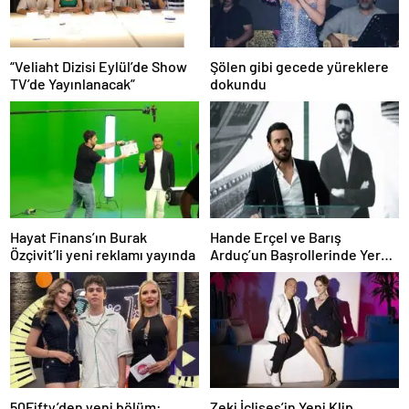
“Veliaht Dizisi Eylül’de Show
Şölen gibi gecede yüreklere
TV’de Yayınlanacak”
dokundu
Hayat Finans’ın Burak
Hande Erçel ve Barış
Özçivit’li yeni reklamı yayında
Arduç’un Başrollerinde Yer
Aldığı ‘Aşkı Hatırla’ Dizisinin
Tüm Bölümleri Şimdi
Disney+’ta Yayında!
50Fifty’den yeni bölüm:
Zeki İçlises’in Yeni Klip