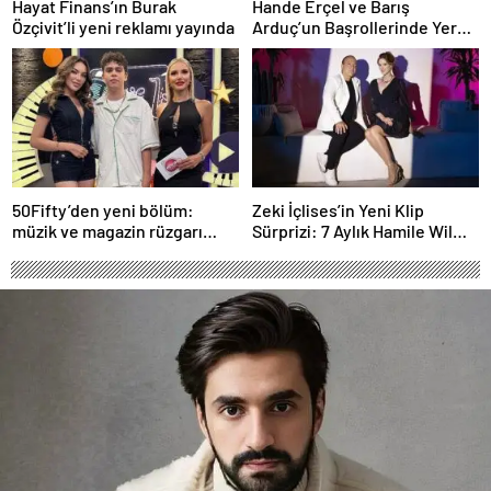
Hayat Finans’ın Burak
Hande Erçel ve Barış
Özçivit’li yeni reklamı yayında
Arduç’un Başrollerinde Yer
Aldığı ‘Aşkı Hatırla’ Dizisinin
Tüm Bölümleri Şimdi
Disney+’ta Yayında!
50Fifty’den yeni bölüm:
Zeki İçlises’in Yeni Klip
müzik ve magazin rüzgarı
Sürprizi: 7 Aylık Hamile Wilma
Kıbrıs’tan esecek
Elles Kamera Karşısında!