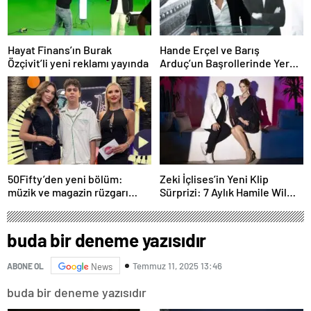
Hayat Finans’ın Burak
Hande Erçel ve Barış
Özçivit’li yeni reklamı yayında
Arduç’un Başrollerinde Yer
Aldığı ‘Aşkı Hatırla’ Dizisinin
Tüm Bölümleri Şimdi
Disney+’ta Yayında!
50Fifty’den yeni bölüm:
Zeki İçlises’in Yeni Klip
müzik ve magazin rüzgarı
Sürprizi: 7 Aylık Hamile Wilma
Kıbrıs’tan esecek
Elles Kamera Karşısında!
buda bir deneme yazısıdır
Temmuz 11, 2025 13:46
ABONE OL
News
buda bir deneme yazısıdır