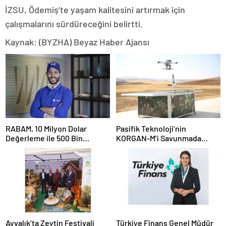
İZSU, Ödemiş’te yaşam kalitesini artırmak için
çalışmalarını sürdüreceğini belirtti.
Kaynak: (BYZHA) Beyaz Haber Ajansı
RABAM, 10 Milyon Dolar
Pasifik Teknoloji’nin
Değerleme ile 500 Bin
KORGAN-M’i Savunmada
Dolarlık Yatırım Aldı
Otonom Dönemi Başlatıyor
Ayvalık’ta Zeytin Festivali
Türkiye Finans Genel Müdür