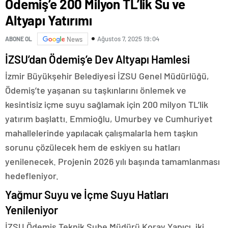
Ödemiş’e 200 Milyon TL’lik Su ve
Altyapı Yatırımı
Ağustos 7, 2025 19:04
ABONE OL
News
İZSU’dan Ödemiş’e Dev Altyapı Hamlesi
İzmir Büyükşehir Belediyesi İZSU Genel Müdürlüğü,
Ödemiş’te yaşanan su taşkınlarını önlemek ve
kesintisiz içme suyu sağlamak için 200 milyon TL’lik
yatırım başlattı. Emmioğlu, Umurbey ve Cumhuriyet
mahallelerinde yapılacak çalışmalarla hem taşkın
sorunu çözülecek hem de eskiyen su hatları
yenilenecek. Projenin 2026 yılı başında tamamlanması
hedefleniyor.
Yağmur Suyu ve İçme Suyu Hatları
Yenileniyor
İZSU Ödemiş Teknik Şube Müdürü Koray Yapıcı, iki