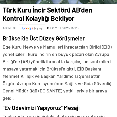
Türk Kuru İncir Sektörü AB’den
Kontrol Kolaylığı Bekliyor
Ekim 11, 2025 14:26
ABONE OL
News
Brüksel’de Üst Düzey Görüşmeler
Ege Kuru Meyve ve Mamulleri İhracatçıları Birliği (EİB)
yöneticileri, kuru incirin en büyük pazarı olan Avrupa
Birliği’ne (AB) yönelik ihracatta karşılaşılan kontrolleri
masaya yatırmak için Brüksel’e gitti. EİB Başkanı
Mehmet Ali Işık ve Başkan Yardımcısı Şemsettin
Özgür, Avrupa Komisyonu’nun Sağlık ve Gıda Güvenliği
Genel Müdürlüğü (DG SANTE) yetkilileriyle bir araya
geldi.
“Ev Ödevimizi Yapıyoruz” Mesajı
Toplantıda, kuru incirdeki aflatoksin ve okratoksin