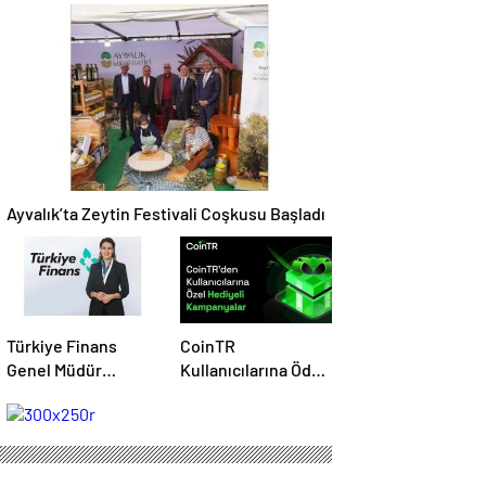
500 Bin Dolarlık
Savunmada Otonom
Yatırım Aldı
Dönemi Başlatıyor
Ayvalık’ta Zeytin Festivali Coşkusu Başladı
Türkiye Finans
CoinTR
Genel Müdür
Kullanıcılarına Ödül
Vekilliğine Müge
Yağmuru: 200 TL ve
Öner Atandı
Coin Hediyeleri