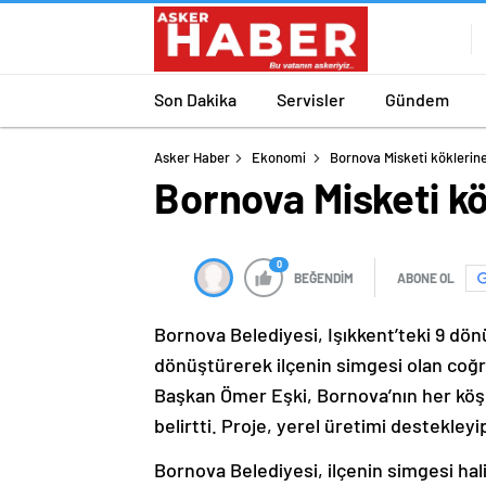
Son Dakika
Servisler
Gündem
Asker Haber
Ekonomi
Bornova Misketi köklerin
Bornova Misketi k
0
BEĞENDİM
ABONE OL
Bornova Belediyesi, Işıkkent’teki 9 dö
dönüştürerek ilçenin simgesi olan coğra
Başkan Ömer Eşki, Bornova’nın her köşesi
belirtti. Proje, yerel üretimi destekley
Bornova Belediyesi, ilçenin simgesi hali