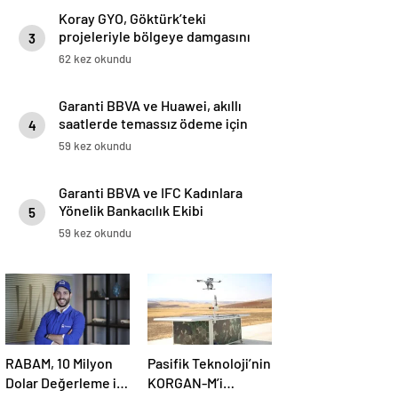
Koray GYO, Göktürk’teki
projeleriyle bölgeye damgasını
3
vuruyor
62 kez okundu
Garanti BBVA ve Huawei, akıllı
saatlerde temassız ödeme için
4
iş birliği yaptı: Huawei WATCH
59 kez okundu
5’te Temassız Ödemenin Adresi
BonusFlaş
Garanti BBVA ve IFC Kadınlara
Yönelik Bankacılık Ekibi
5
Kadınların Güçlenmesi İçin
59 kez okundu
İstanbul’da Buluştu
RABAM, 10 Milyon
Pasifik Teknoloji’nin
Dolar Değerleme ile
KORGAN-M’i