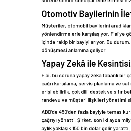
sürede somut sonuçlar elde etmesi bizi 
Otomotiv Bayilerinin İl
Müşteriler, otomobil bayilerini aradıkla
yönlendirmelerle karşılaşıyor. Flai’ye 
içinde rakip bir bayiyi arıyor. Bu durum
dönüşmesi anlamına geliyor.
Yapay Zekâ ile Kesintis
Flai, bu soruna yapay zekâ tabanlı bir 
çağrı karşılama, servis planlama ve satış
erişilebilirlik, çok dilli destek ve sıfı
randevu ve müşteri ilişkileri yönetimi s
ABD’de 450’den fazla bayiyle temas kuran
çağrıyı yönetti. Şirket, son iki ayda mi
aylık yaklaşık 150 bin dolar gelir yarattı.