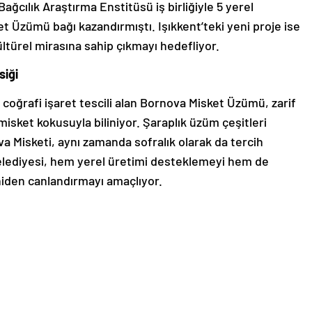
ğcılık Araştırma Enstitüsü iş birliğiyle 5 yerel
 Üzümü bağı kazandırmıştı. Işıkkent’teki yeni proje ise
ltürel mirasına sahip çıkmayı hedefliyor.
siği
coğrafi işaret tescili alan Bornova Misket Üzümü, zarif
sket kokusuyla biliniyor. Şaraplık üzüm çeşitleri
va Misketi, aynı zamanda sofralık olarak da tercih
 Belediyesi, hem yerel üretimi desteklemeyi hem de
niden canlandırmayı amaçlıyor.