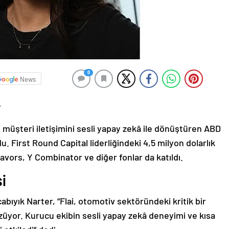
0
News
r
 müşteri iletişimini sesli yapay zekâ ile dönüştüren ABD
u. First Round Capital liderliğindeki 4,5 milyon dolarlık
vors, Y Combinator ve diğer fonlar da katıldı.
i
yık Narter, “Flai, otomotiv sektöründeki kritik bir
üyor. Kurucu ekibin sesli yapay zekâ deneyimi ve kısa