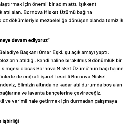
ştırmak için önemli bir adım attı. Işıkkent
k atıl alan, Bornova Misket Üzümü bağına
oloz dökümleriyle mezbeleliğe dönüşen alanda temizlik
irmeye devam ediyoruz”
Belediye Başkanı Ömer Eşki, şu açıklamayı yaptı:
ozların atıldığı, kendi haline bırakılmış 9 dönümlük bir
nın simgesi olacak Bornova Misket Üzümü’nün bağı haline
nlerle de coğrafi işaret tescilli Bornova Misket
eyiz. Elimizin altında ne kadar atıl durumda boş alan
bağlarına ve lavanta bahçelerine çevireceğiz.
nkli ve verimli hale getirmek için durmadan çalışmaya
işbirliği