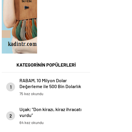
KATEGORİNİN POPÜLERLERİ
RABAM, 10 Milyon Dolar
Değerleme ile 500 Bin Dolarlık
1
Yatırım Aldı
75 kez okundu
Uçak; “Don kirazı, kiraz ihracatı
vurdu”
2
64 kez okundu