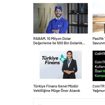
RABAM, 10 Milyon Dolar
Pasifik
Değerleme ile 500 Bin Dolarlık
Savunm
Yatırım Aldı
Başlatı
Türkiye Finans Genel Müdür
CoinTR 
Vekilliğine Müge Öner Atandı
Yağmur
Hediyel