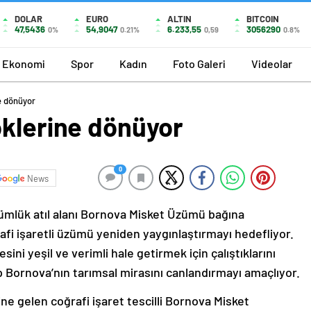
DOLAR
EURO
ALTIN
BITCOIN
47,5436
54,9047
6.233,55
3056290
0%
0.21%
0,59
0.8%
Ekonomi
Spor
Kadın
Foto Galeri
Videolar
e dönüyor
öklerine dönüyor
0
News
nümlük atıl alanı Bornova Misket Üzümü bağına
fi işaretli üzümü yeniden yaygınlaştırmayı hedefliyor.
ni yeşil ve verimli hale getirmek için çalıştıklarını
ip Bornova’nın tarımsal mirasını canlandırmayı amaçlıyor.
ne gelen coğrafi işaret tescilli Bornova Misket