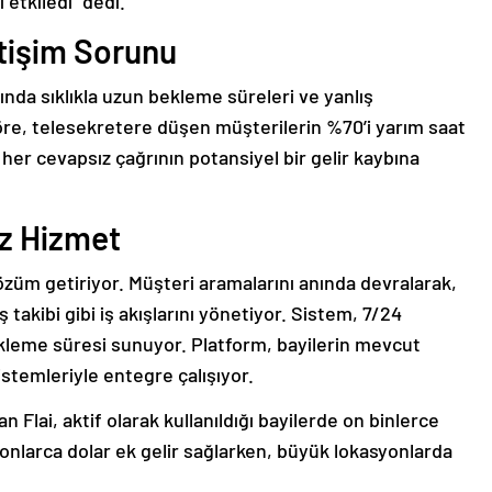
etkiledi” dedi.
etişim Sorunu
rında sıklıkla uzun bekleme süreleri ve yanlış
göre, telesekretere düşen müşterilerin %70’i yarım saat
, her cevapsız çağrının potansiyel bir gelir kaybına
iz Hizmet
çözüm getiriyor. Müşteri aramalarını anında devralarak,
 takibi gibi iş akışlarını yönetiyor. Sistem, 7/24
r bekleme süresi sunuyor. Platform, bayilerin mevcut
istemleriyle entegre çalışıyor.
 Flai, aktif olarak kullanıldığı bayilerde on binlerce
lyonlarca dolar ek gelir sağlarken, büyük lokasyonlarda