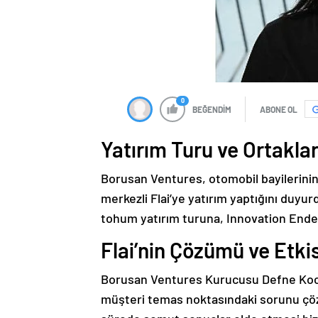
0
BEĞENDİM
ABONE OL
Yatırım Turu ve Ortakla
Borusan Ventures, otomobil bayilerinin
merkezli Flai’ye yatırım yaptığını duyurd
tohum yatırım turuna, Innovation Endea
Flai’nin Çözümü ve Etkis
Borusan Ventures Kurucusu Defne Kocabı
müşteri temas noktasındaki sorunu çöz