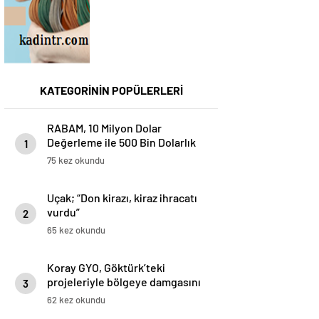
KATEGORİNİN POPÜLERLERİ
RABAM, 10 Milyon Dolar
Değerleme ile 500 Bin Dolarlık
1
Yatırım Aldı
75 kez okundu
Uçak; “Don kirazı, kiraz ihracatı
vurdu”
2
65 kez okundu
Koray GYO, Göktürk’teki
projeleriyle bölgeye damgasını
3
vuruyor
62 kez okundu