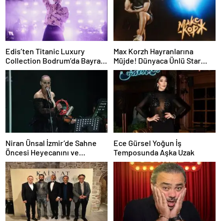
Edis’ten Titanic Luxury
Max Korzh Hayranlarına
Collection Bodrum’da Bayram
Müjde! Dünyaca Ünlü Star
Gecesine Damga Vuran
İstanbul’da Canlı
Performans
Performansla Hayranlarıyla
Buluşuyor
Niran Ünsal İzmir’de Sahne
Ece Gürsel Yoğun İş
Öncesi Heyecanını ve
Temposunda Aşka Uzak
Projelerini Anlattı