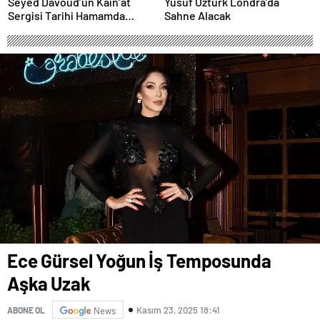
Seyed Davoud’un Kain’at
Yusuf Öztürk Londra’da
Sergisi Tarihi Hamamda
Sahne Alacak
Sanatseverlerle Buluştu
Ece Gürsel Yoğun İş Temposunda
Aşka Uzak
Kasım 23, 2025 18:41
ABONE OL
News