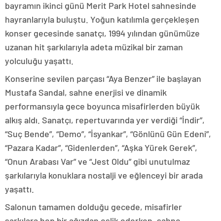
bayramın ikinci günü Merit Park Hotel sahnesinde
hayranlarıyla buluştu. Yoğun katılımla gerçekleşen
konser gecesinde sanatçı, 1994 yılından günümüze
uzanan hit şarkılarıyla adeta müzikal bir zaman
yolculuğu yaşattı.
Konserine sevilen parçası “Aya Benzer” ile başlayan
Mustafa Sandal, sahne enerjisi ve dinamik
performansıyla gece boyunca misafirlerden büyük
alkış aldı. Sanatçı, repertuvarında yer verdiği “İndir”,
“Suç Bende”, “Demo”, “İsyankar”, “Gönlünü Gün Edeni”,
“Pazara Kadar”, “Gidenlerden”, “Aşka Yürek Gerek”,
“Onun Arabası Var” ve “Jest Oldu” gibi unutulmaz
şarkılarıyla konuklara nostalji ve eğlenceyi bir arada
yaşattı.
Salonun tamamen dolduğu gecede, misafirler
şarkılara hep bir ağızdan eşlik ederken, sahne