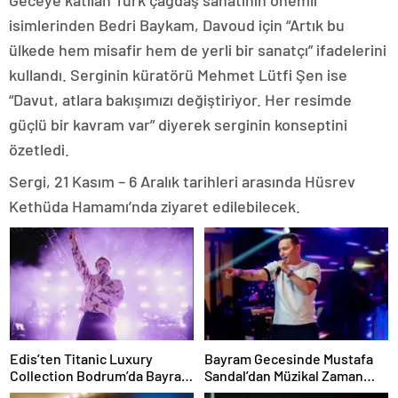
isimlerinden Bedri Baykam, Davoud için “Artık bu
ülkede hem misafir hem de yerli bir sanatçı” ifadelerini
kullandı. Serginin küratörü Mehmet Lütfi Şen ise
“Davut, atlara bakışımızı değiştiriyor. Her resimde
güçlü bir kavram var” diyerek serginin konseptini
özetledi.
Sergi, 21 Kasım – 6 Aralık tarihleri arasında Hüsrev
Kethüda Hamamı’nda ziyaret edilebilecek.
Edis’ten Titanic Luxury
Bayram Gecesinde Mustafa
Collection Bodrum’da Bayram
Sandal’dan Müzikal Zaman
Gecesine Damga Vuran
Yolculuğu