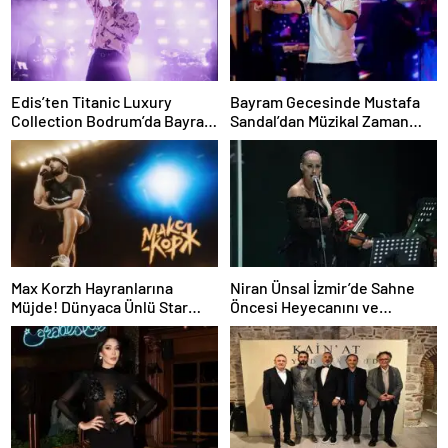
Edis’ten Titanic Luxury
Bayram Gecesinde Mustafa
Collection Bodrum’da Bayram
Sandal’dan Müzikal Zaman
Gecesine Damga Vuran
Yolculuğu
Performans
Max Korzh Hayranlarına
Niran Ünsal İzmir’de Sahne
Müjde! Dünyaca Ünlü Star
Öncesi Heyecanını ve
İstanbul’da Canlı
Projelerini Anlattı
Performansla Hayranlarıyla
Buluşuyor