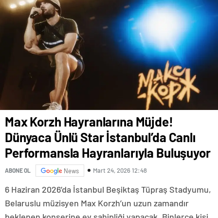
Max Korzh Hayranlarına Müjde!
Dünyaca Ünlü Star İstanbul’da Canlı
Performansla Hayranlarıyla Buluşuyor
Mart 24, 2026 12:48
ABONE OL
News
6 Haziran 2026’da İstanbul Beşiktaş Tüpraş Stadyumu,
Belaruslu müzisyen Max Korzh’un uzun zamandır
beklenen konserine ev sahipliği yapacak. Binlerce kişi