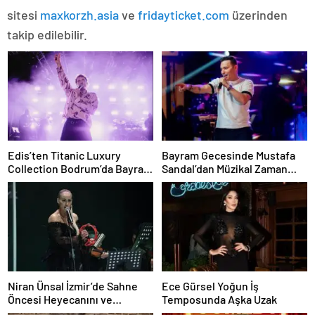
sitesi
maxkorzh.asia
ve
fridayticket.com
üzerinden
takip edilebilir.
Edis’ten Titanic Luxury
Bayram Gecesinde Mustafa
Collection Bodrum’da Bayram
Sandal’dan Müzikal Zaman
Gecesine Damga Vuran
Yolculuğu
Performans
Niran Ünsal İzmir’de Sahne
Ece Gürsel Yoğun İş
Öncesi Heyecanını ve
Temposunda Aşka Uzak
Projelerini Anlattı