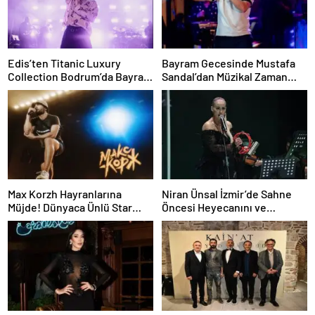
Edis’ten Titanic Luxury
Bayram Gecesinde Mustafa
Collection Bodrum’da Bayram
Sandal’dan Müzikal Zaman
Gecesine Damga Vuran
Yolculuğu
Performans
Max Korzh Hayranlarına
Niran Ünsal İzmir’de Sahne
Müjde! Dünyaca Ünlü Star
Öncesi Heyecanını ve
İstanbul’da Canlı
Projelerini Anlattı
Performansla Hayranlarıyla
Buluşuyor