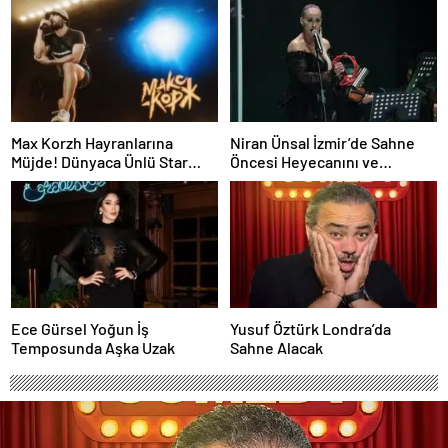
Performans
Max Korzh Hayranlarına
Niran Ünsal İzmir’de Sahne
Müjde! Dünyaca Ünlü Star
Öncesi Heyecanını ve
İstanbul’da Canlı
Projelerini Anlattı
Performansla Hayranlarıyla
Buluşuyor
Ece Gürsel Yoğun İş
Yusuf Öztürk Londra’da
Temposunda Aşka Uzak
Sahne Alacak