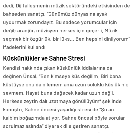
dedi. Dijitalleşmenin müzik sektöründeki etkisinden de
bahseden sanatçı, “Günümüz dünyasına ayak
uydurmak zorundayız. Bu sadece yorumcular için
değil; aranjör, müzisyen herkes için geçerli. Müzik
seçmek bir özgürlük, bir lüks… Ben hepsini dinliyorum”
ifadelerini kullandı.
Küskünlükler ve Sahne Stresi
Kendisi hakkında çıkan küskünlük iddialarına da
değinen Ünsal, “Ben kimseye küs değilim. Biri bana
küstüyse onu da bilemem ama uzun soluklu küslük hiç
sevmem. Hayat buna değecek kadar uzun değil.
Herkese zeytin dalı uzatmaya gönüllüyüm” şeklinde
konuştu. Sahne öncesi yaşadığı stresi de “Şu an
kalbim boğazımda atıyor. Sahne öncesi böyle sorular
sorulmaz aslında” diyerek dile getiren sanatçı,