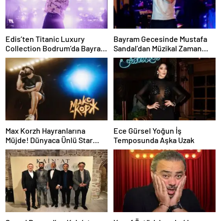
Edis’ten Titanic Luxury
Bayram Gecesinde Mustafa
Collection Bodrum’da Bayram
Sandal’dan Müzikal Zaman
Gecesine Damga Vuran
Yolculuğu
Performans
Max Korzh Hayranlarına
Ece Gürsel Yoğun İş
Müjde! Dünyaca Ünlü Star
Temposunda Aşka Uzak
İstanbul’da Canlı
Performansla Hayranlarıyla
Buluşuyor