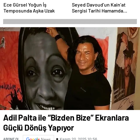
Ece Gürsel Yoğun İş
Seyed Davoud’un Kain’at
Temposunda Aşka Uzak
Sergisi Tarihi Hamamda
Sanatseverlerle Buluştu
Adil Palta ile “Bizden Bize” Ekranlara
Güçlü Dönüş Yapıyor
Kasım 20, 2025 10:56
ABONE OL
News