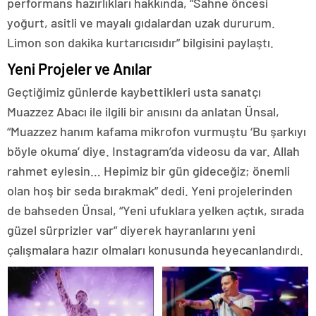
performans hazırlıkları hakkında, “Sahne öncesi
yoğurt, asitli ve mayalı gıdalardan uzak dururum.
Limon son dakika kurtarıcısıdır” bilgisini paylaştı.
Yeni Projeler ve Anılar
Geçtiğimiz günlerde kaybettikleri usta sanatçı
Muazzez Abacı ile ilgili bir anısını da anlatan Ünsal,
“Muazzez hanım kafama mikrofon vurmuştu ‘Bu şarkıyı
böyle okuma’ diye. Instagram’da videosu da var. Allah
rahmet eylesin… Hepimiz bir gün gideceğiz; önemli
olan hoş bir seda bırakmak” dedi. Yeni projelerinden
de bahseden Ünsal, “Yeni ufuklara yelken açtık, sırada
güzel sürprizler var” diyerek hayranlarını yeni
çalışmalara hazır olmaları konusunda heyecanlandırdı.