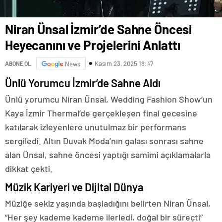
Niran Ünsal İzmir’de Sahne Öncesi
Heyecanını ve Projelerini Anlattı
Kasım 23, 2025 18:47
ABONE OL
News
Ünlü Yorumcu İzmir’de Sahne Aldı
Ünlü yorumcu Niran Ünsal, Wedding Fashion Show’un
Kaya İzmir Thermal’de gerçekleşen final gecesine
katılarak izleyenlere unutulmaz bir performans
sergiledi. Altın Duvak Moda’nın galası sonrası sahne
alan Ünsal, sahne öncesi yaptığı samimi açıklamalarla
dikkat çekti.
Müzik Kariyeri ve Dijital Dünya
Müziğe sekiz yaşında başladığını belirten Niran Ünsal,
“Her şey kademe kademe ilerledi, doğal bir süreçti”