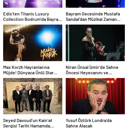
Edis’ten Titanic Luxury
Bayram Gecesinde Mustafa
Collection Bodrum’da Bayram
Sandal’dan Müzikal Zaman
Gecesine Damga Vuran
Yolculuğu
Performans
Max Korzh Hayranlarına
Niran Ünsal İzmir’de Sahne
Müjde! Dünyaca Ünlü Star
Öncesi Heyecanını ve
İstanbul’da Canlı
Projelerini Anlattı
Performansla Hayranlarıyla
Buluşuyor
Seyed Davoud’un Kain’at
Yusuf Öztürk Londra’da
Sergisi Tarihi Hamamda
Sahne Alacak