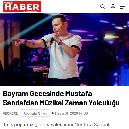
Hayranlarıyla Buluşuyor
Bayram Gecesinde Mustafa
Sandal’dan Müzikal Zaman Yolculuğu
Mayıs 31, 2026 14:39
ABONE OL
News
Türk pop müziğinin sevilen ismi Mustafa Sandal,