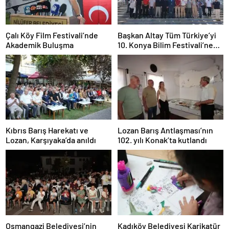
Çalı Köy Film Festivali’nde
Başkan Altay Tüm Türkiye’yi
Akademik Buluşma
10. Konya Bilim Festivali’ne
Davet Etti
Kıbrıs Barış Harekatı ve
Lozan Barış Antlaşması’nın
Lozan, Karşıyaka’da anıldı
102. yılı Konak’ta kutlandı
Osmangazi Belediyesi’nin
Kadıköy Belediyesi Karikatür