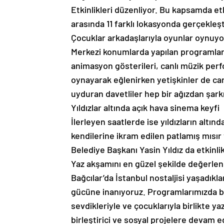
Etkinlikleri düzenliyor. Bu kapsamda etk
arasında 11 farklı lokasyonda gerçekleşti
Çocuklar arkadaşlarıyla oyunlar oynuyo
Merkezi konumlarda yapılan programlar
animasyon gösterileri, canlı müzik perf
oynayarak eğlenirken yetişkinler de can
uyduran davetliler hep bir ağızdan şarkı
Yıldızlar altında açık hava sinema keyfi
İlerleyen saatlerde ise yıldızların altın
kendilerine ikram edilen patlamış mısır 
Belediye Başkanı Yasin Yıldız da etkinli
Yaz akşamını en güzel şekilde değerlend
Bağcılar’da İstanbul nostaljisi yaşadıklar
gücüne inanıyoruz. Programlarımızda b
sevdikleriyle ve çocuklarıyla birlikte y
birleştirici ve sosyal projelere devam e