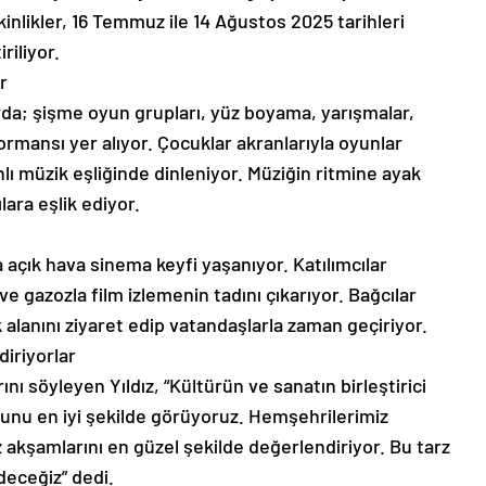
inlikler, 16 Temmuz ile 14 Ağustos 2025 tarihleri
riliyor.
r
da; şişme oyun grupları, yüz boyama, yarışmalar,
ormansı yer alıyor. Çocuklar akranlarıyla oyunlar
lı müzik eşliğinde dinleniyor. Müziğin ritmine ayak
lara eşlik ediyor.
da açık hava sinema keyfi yaşanıyor. Katılımcılar
ve gazozla film izlemenin tadını çıkarıyor. Bağcılar
k alanını ziyaret edip vatandaşlarla zaman geçiriyor.
iriyorlar
ını söyleyen Yıldız, “Kültürün ve sanatın birleştirici
unu en iyi şekilde görüyoruz. Hemşehrilerimiz
az akşamlarını en güzel şekilde değerlendiriyor. Bu tarz
deceğiz” dedi.