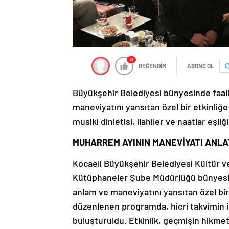
0
BEĞENDİM
ABONE OL
Büyükşehir Belediyesi bünyesinde faal
maneviyatını yansıtan özel bir etkinliğe 
musiki dinletisi, ilahiler ve naatlar eşli
MUHARREM AYININ MANEVİYATI ANLA
Kocaeli Büyükşehir Belediyesi Kültür ve
Kütüphaneler Şube Müdürlüğü bünyesin
anlam ve maneviyatını yansıtan özel bir 
düzenlenen programda, hicri takvimin il
buluşturuldu. Etkinlik, geçmişin hikmet