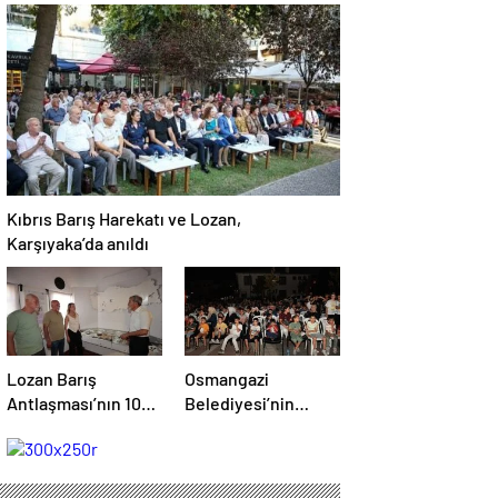
Akademik Buluşma
Bilim Festivali’ne
Davet Etti
Kıbrıs Barış Harekatı ve Lozan,
Karşıyaka’da anıldı
Lozan Barış
Osmangazi
Antlaşması’nın 102.
Belediyesi’nin
yılı Konak’ta
sinema gecelerine
kutlandı
yoğun ilgi