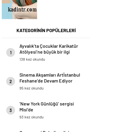
KATEGORİNİN POPÜLERLERİ
Ayvalık’ta Çocuklar Karikatür
Atölyesi’ne büyük bir ilgi
1
gösterdi
138 kez okundu
Sinema Akşamları Artİstanbul
Feshane’de Devam Ediyor
2
95 kez okundu
‘New York Günlüğü’ sergisi
Misi’de
3
93 kez okundu