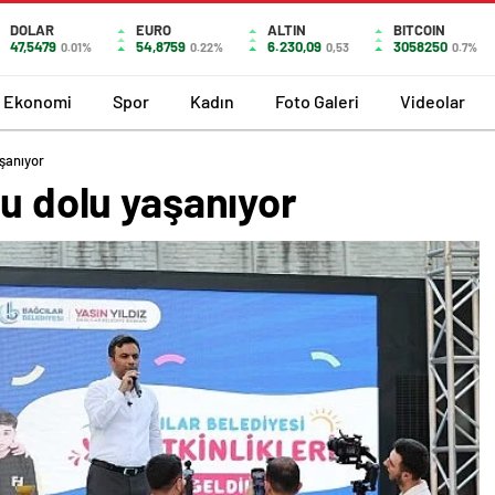
DOLAR
EURO
ALTIN
BITCOIN
47,5479
54,8759
6.230,09
3058250
0.01%
0.22%
0,53
0.7%
Ekonomi
Spor
Kadın
Foto Galeri
Videolar
aşanıyor
lu dolu yaşanıyor