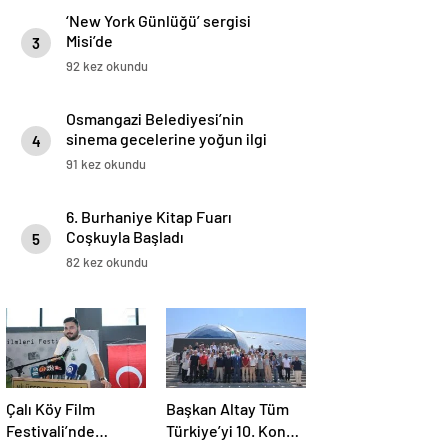
‘New York Günlüğü’ sergisi
Misi’de
3
92 kez okundu
Osmangazi Belediyesi’nin
sinema gecelerine yoğun ilgi
4
91 kez okundu
6. Burhaniye Kitap Fuarı
Coşkuyla Başladı
5
82 kez okundu
Çalı Köy Film
Başkan Altay Tüm
Festivali’nde
Türkiye’yi 10. Konya