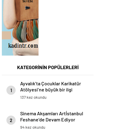
KATEGORİNİN POPÜLERLERİ
Ayvalık’ta Çocuklar Karikatür
Atölyesi’ne büyük bir ilgi
1
gösterdi
137 kez okundu
Sinema Akşamları Artİstanbul
Feshane’de Devam Ediyor
2
94 kez okundu