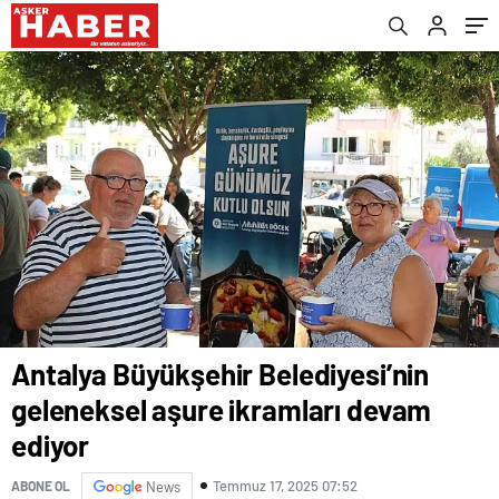
oldu.
Antalya Büyükşehir Belediyesi’nin
geleneksel aşure ikramları devam
ediyor
Temmuz 17, 2025 07:52
ABONE OL
News