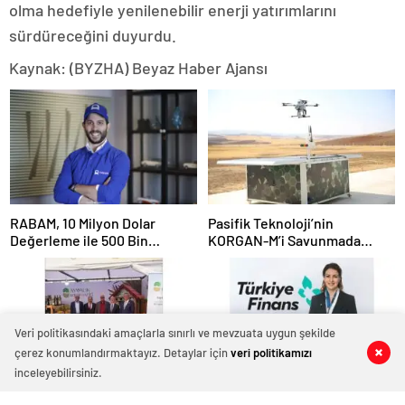
olma hedefiyle yenilenebilir enerji yatırımlarını
sürdüreceğini duyurdu.
Kaynak: (BYZHA) Beyaz Haber Ajansı
RABAM, 10 Milyon Dolar
Pasifik Teknoloji’nin
Değerleme ile 500 Bin
KORGAN-M’i Savunmada
Dolarlık Yatırım Aldı
Otonom Dönemi Başlatıyor
Veri politikasındaki amaçlarla sınırlı ve mevzuata uygun şekilde
çerez konumlandırmaktayız. Detaylar için
veri politikamızı
0
0
0
0
0
0
inceleyebilirsiniz.
Ayvalık’ta Zeytin Festivali
Türkiye Finans Genel Müdür