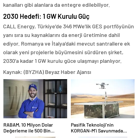
kanalları gibi alanlara da entegre edilebiliyor.
2030 Hedefi: 1 GW Kurulu Güç
CALL Energy, Türkiye’de 346 MWe’lik GES portföyünün
yanı sıra su kaynaklarını da enerji üretimine dahil
ediyor. Romanya ve İtalya’daki mevcut santrallere ek
olarak yeni projelerle büyümesini sürdüren şirket,
2030’a kadar 1 GW kurulu güce ulaşmayı planlıyor.
Kaynak: (BYZHA) Beyaz Haber Ajansı
RABAM, 10 Milyon Dolar
Pasifik Teknoloji’nin
Değerleme ile 500 Bin
KORGAN-M’i Savunmada
Dolarlık Yatırım Aldı
Otonom Dönemi Başlatıyor