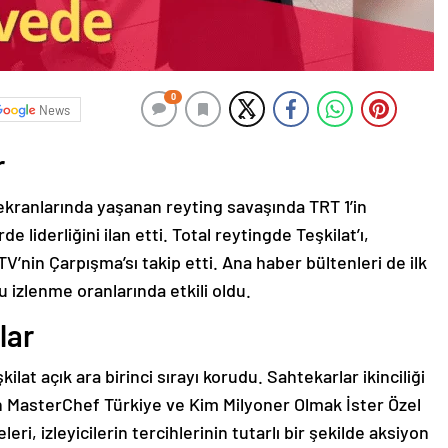
0
News
r
kranlarında yaşanan reyting savaşında TRT 1’in
 liderliğini ilan etti. Total reytingde Teşkilat’ı,
V’nin Çarpışma’sı takip etti. Ana haber bültenleri de ilk
 izlenme oranlarında etkili oldu.
lar
at açık ara birinci sırayı korudu. Sahtekarlar ikinciliği
 MasterChef Türkiye ve Kim Milyoner Olmak İster Özel
leri, izleyicilerin tercihlerinin tutarlı bir şekilde aksiyon