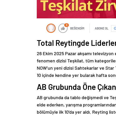
0
BEĞENDİM
ABONE OL
Total Reytingde Liderle
26 Ekim 2025 Pazar akşamı televizyon e
fenomen dizisi Teşkilat, tüm kategorilerde
NOW’un yeni dizisi Sahtekarlar ve Star T
10 içinde kendine yer bularak hafta sonu
AB Grubunda Öne Çıkan
AB grubunda da tablo değişmedi ve Teşkil
elde ederken, yarışma programlarından
bölümüyle ilk 10’da yer aldı. Reyting liste