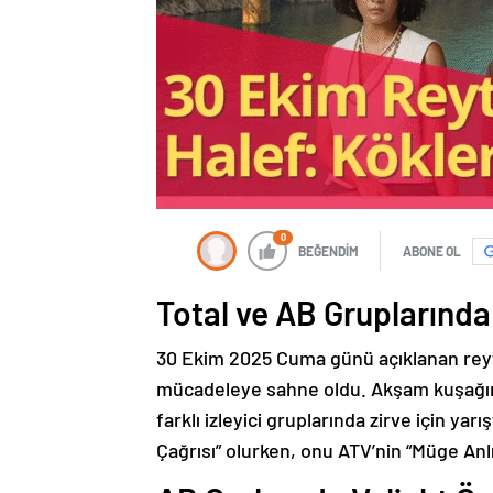
0
BEĞENDİM
ABONE OL
Total ve AB Gruplarında 
30 Ekim 2025 Cuma günü açıklanan reyti
mücadeleye sahne oldu. Akşam kuşağının 
farklı izleyici gruplarında zirve için ya
Çağrısı” olurken, onu ATV’nin “Müge Anlı i