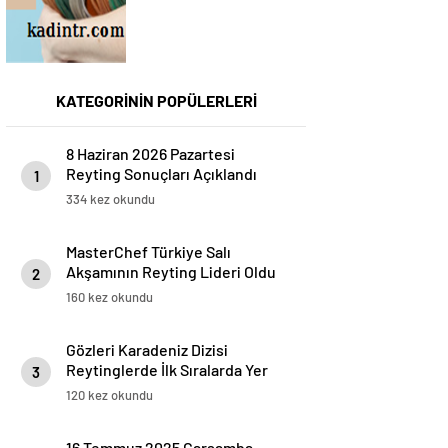
KATEGORİNİN POPÜLERLERİ
8 Haziran 2026 Pazartesi
Reyting Sonuçları Açıklandı
1
334 kez okundu
MasterChef Türkiye Salı
Akşamının Reyting Lideri Oldu
2
160 kez okundu
Gözleri Karadeniz Dizisi
Reytinglerde İlk Sıralarda Yer
3
Aldı
120 kez okundu
16 Temmuz 2025 Çarşamba