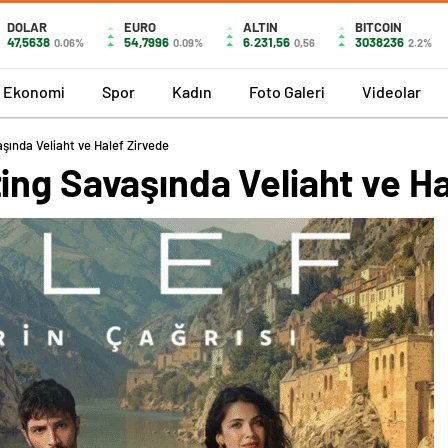
DOLAR
EURO
ALTIN
BITCOIN
47,5638
54,7996
6.231,56
3038236
0.06%
0.09%
0,56
2.2%
Ekonomi
Spor
Kadın
Foto Galeri
Videolar
şında Veliaht ve Halef Zirvede
ing Savaşında Veliaht ve Ha